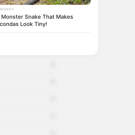
BERRIES
+
 Monster Snake That Makes
condas Look Tiny!
+
+
+
+
+
+
+