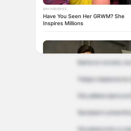
BRAINBERRIES
Προσφέρετε ενημέρωση γ
Have You Seen Her GRWM? She
Inspires Millions
Πού μπορώ να διαβάσω γ
Δημοσιεύετε άρθρα γνώμη
Καλύπτετε εκτενώς την 
Υπάρχει ενημέρωση και 
Πώς μαθαίνω άμεσα για 
Προσφέρετε ρεπορτάζ γι
Πού μπορώ να δω τις πρ
BRAINBERRIES