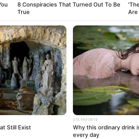
You
8 Conspiracies That Turned Out To Be
'Th
True
Are
BRAINBERRIES
CTA 
Tallest Women On Earth — Their
Why 
Height Is Jaw-Dropping
to f
CTA FAVORITE
 Still Exist
Why this ordinary drink i
every day