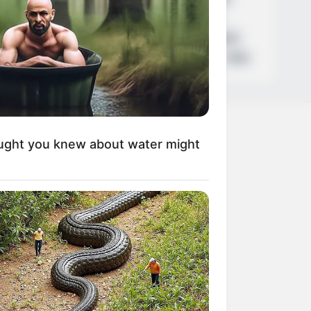
Καιρός
Κυριάκος Μητσοτάκης
Δολοφονία
Παναθηναϊκός
Χανιά
Αστυνομία
Βόλος
Θέματα
ΗΠΑ
ught you knew about water might
+
+
+