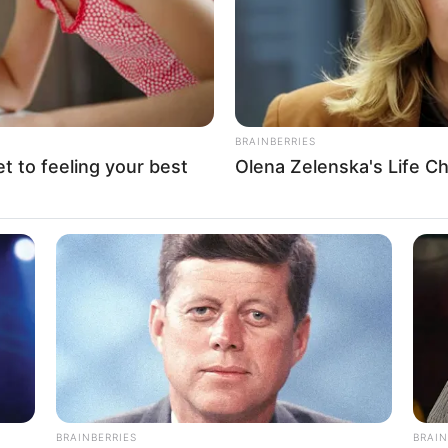
χαρακτηριστική στολή πυροσβέ
Η ίδια δεν μπόρεσε να παρουσιά
κανένα έγγραφο που να αποδεικ
την ιδιότητά της ως υπάλληλος
Πυροσβεστικής, ενώ κατά τη
διάρκεια του ελέγχου, οι Αρχές
ανακάλυψαν ότι το όχημα της ήτ
BRAINBERRIES
πλήρως…
et to feeling your best
Olena Zelenska's Life C
BRAINBERRIES
ed In Toledo
Top 10 Pop Divas - Num
BRAINBERRIES
BRAIN