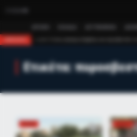
ΑΡΧΙΚΉ
ΕΛΛΆΔΑ
ΑΣΤΥΝΟΜΙΚΆ
ΔΙΕΘ
112 και η έγκαιρη επέμβαση των πυροσβεστών τον έσωσαν!
Επίδομα 1
BREAKING
Ετικέτα:
πυροσβεσ
BRAINBERRIES
These Actors Didn't Want To Share
ΕΛΛΆΔΑ
ΕΛΛΆΔΑ