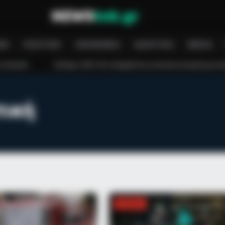
ΝΉ
ΠΟΛΙΤΙΚΉ
ΟΙΚΟΝΟΜΊΑ
ΑΘΛΗΤΙΚΆ
MEDIA
50€: Πότε πληρώνεται η έκτακτη ενίσχυση για παιδιά
Τραγωδία στο Γ
τική
BRAINBERRIES
 The Spotlight
How Did They Get Gina C
ΕΛΛΆΔΑ