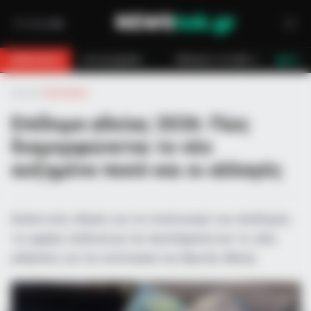
χανή
Κάλυμνος: Σε εξέλιξη πυρκαγιά σε χαμηλή βλάστηση στο Βαθύ
BREAKING
LIVE
Αρχική
»
Οικονομία
Επίδομα αδείας 2026: Πώς
διαμορφώνεται το νέο
αυξημένο ποσό και οι αλλαγές
Αναλυτικός οδηγός για τον υπολογισμό των αποδοχών,
τις ημέρες ανάλογα με την προϋπηρεσία και τις νέες
ρυθμίσεις για την κατάτμηση της θερινής άδειας.