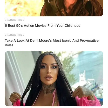
δικαιούται κάθε εργαζόμενος συναρτάται άμεσα
με τα έτη προϋπηρεσίας του.
Η επιμέλεια της στήλης γίνεται από την συντακτική ομάδα
BRAINBERRIES
6 Best 90’s Action Movies From Your Childhood
Κοινοποίησε άρθρο
BRAINBERRIES
Take A Look At Demi Moore's Most Iconic And Provocative
Roles
Προσθήκη το
newstok.gr
στην Google
Ανακαλύψτε περισσότερα άρθρα στα αποτελέσματα
αναζήτησης.