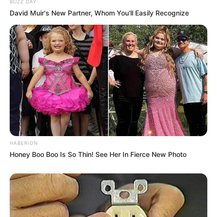
BUZZ DAY
David Muir's New Partner, Whom You'll Easily Recognize
HABERION
Honey Boo Boo Is So Thin! See Her In Fierce New Photo