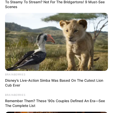
1ο έτος: 24 ημέρες
To Steamy To Stream? Not For The Bridgertons! 9 Must-See
Scenes
2ο έτος: 25 ημέρες
3ο έτος: 26 ημέρες
10 έτη προϋπηρεσίας: 30 ημέρες
25 έτη προϋπηρεσίας: 31 ημέρες
Τελευταία νέα
Γιατί δεν υπήρχαν μικροσκοπικοί
δεινόσαυροι; – Τι αποκαλύπτουν νέες
BRAINBERRIES
έρευνες
Disney’s Live-Action Simba Was Based On The Cutest Lion
Cub Ever
Αντίστροφη μέτρηση για τον
πολιτιστικό θεσμό των “Ηπειρωτικών”
BRAINBERRIES
– Πρεμιέρα στις 22 Αυγούστου
Remember Them? These '90s Couples Defined An Era—See
The Complete List
Εισαγγελική παρέμβαση στον ΔΕΔΔΗΕ