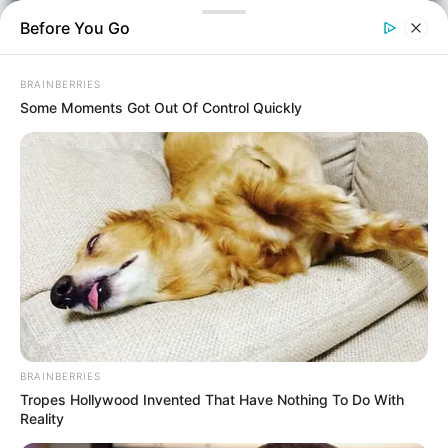
Before You Go
BRAINBERRIES
Some Moments Got Out Of Control Quickly
Οικονομία
Επιμέλεια
NT
Συντακτική Ομάδα
Δημοσίευση
25/06/2026, 23:33 · 11:33 ΜΜ
BRAINBERRIES
Τελευταία ενημέρωση
23/07/2026, 00:05 · 12:05 ΠΜ
Tropes Hollywood Invented That Have Nothing To Do With
Reality