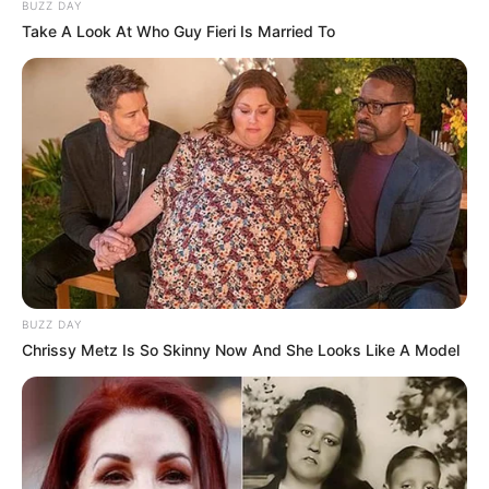
BUZZ DAY
Take A Look At Who Guy Fieri Is Married To
BUZZ DAY
Chrissy Metz Is So Skinny Now And She Looks Like A Model