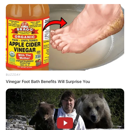
Επιμέλεια
NT
Συντακτική Ομάδα
Δημοσίευση
21/09/2024, 16:24 · 4:24 ΜΜ
Τελευταία ενημέρωση
21/09/2024, 16:24 · 4:24 ΜΜ
Κοινοποίησε άρθρο
BUZZDAY
Προσθήκη το
newstok.gr
στην Google
Vinegar Foot Bath Benefits Will Surprise You
Ανακαλύψτε περισσότερα άρθρα στα αποτελέσματα
αναζήτησης.