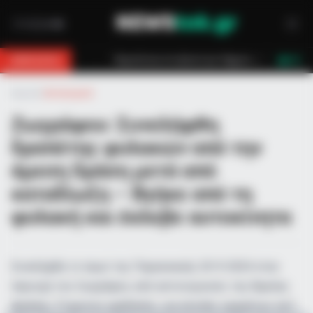
ό για 18χρονο στη Θάσο: Η κλήση στο 112 και η έγκαιρη επέμβαση των πυρο
BREAKING
LIVE
Αρχική
»
Αστυνομικά
Ζωγράφου: Συνελήφθη
δραπέτης φυλακών από την
άμεση δράση μετά από
καταδίωξη – Βγήκε από τη
φυλακή και έκλεβε αυτοκίνητα
Συνελήφθη το πρωί της Παρασκευής 20-9-2024 στην
περιοχή του Ζωγράφου, από αστυνομικούς της Άμεσης
Δράσης, 31χρονος ημεδαπός, για κλοπές οχημάτων κατ’