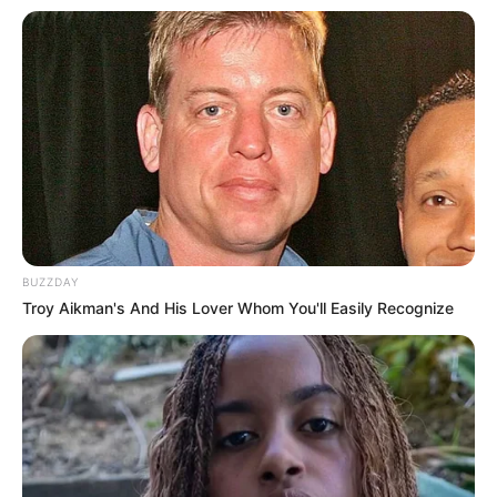
ευρώ.
Όσον αφορά τον τρόπο δράσης, ο 31χρονος
εισερχόταν, με τη συνδρομή έτερων συνεργών, σε
επαγγελματικούς χώρους στάθμευσης στην
περιοχή των Εξαρχείων και ακολούθως
παραβίαζε τους χώρους γραφείων, αποκτώντας
πρόσβαση στα κυτία αποθήκευσης των κλειδιών
BUZZDAY
των σταθμευμένων αυτοκινήτων και εν συνεχεία
Troy Aikman's And His Lover Whom You'll Easily Recognize
αφαιρούσε τα εν λόγω οχήματα.
Στην κατοχή του βρέθηκε πλήθος κλειδιών
οχημάτων και -2- ασύρματοι τους οποίους
χρησιμοποιούσε για την επικοινωνία με τους