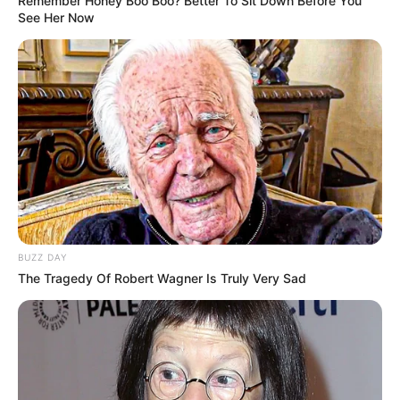
Remember Honey Boo Boo? Better To Sit Down Before You
See Her Now
BUZZ DAY
The Tragedy Of Robert Wagner Is Truly Very Sad