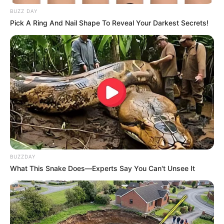
BUZZ DAY
Pick A Ring And Nail Shape To Reveal Your Darkest Secrets!
BUZZDAY
What This Snake Does—Experts Say You Can't Unsee It