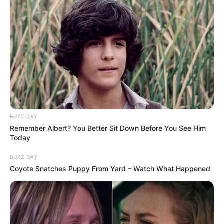
Σπείρα είχε στήσει υπερσύγχρονα
εργαστήρια κάνναβης στην Αττική και
πουλούσε ναρκωτικά μέχρι και στην
Πανεπιστημιούπολη
Δείτε όλες τις τελευταίες
Ειδήσεις
από την Ελλάδα και
τον Κόσμο, τη στιγμή που συμβαίνουν, στο
Newstok.gr
.
BUZZ DAY
Remember Albert? You Better Sit Down Before You See Him
Today
BUZZ DAY
Coyote Snatches Puppy From Yard – Watch What Happened