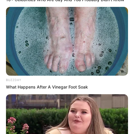
BUZZDAY
What Happens After A Vinegar Foot Soak