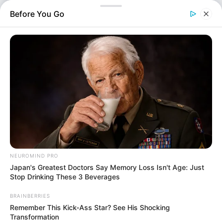
εξακολούθηση και απόδραση κρατουμένου. Στο πλαίσιο
Before You Go
διερεύνησης κλοπών οχημάτων από επαγγελματικούς
χώρους στάθμευσης στην περιοχή των Εξαρχείων,
αστυνομικοί της…
NEUROMIND PRO
Japan's Greatest Doctors Say Memory Loss Isn't Age: Just
Stop Drinking These 3 Beverages
BRAINBERRIES
Remember This Kick-Ass Star? See His Shocking
Αστυνομικά
Transformation