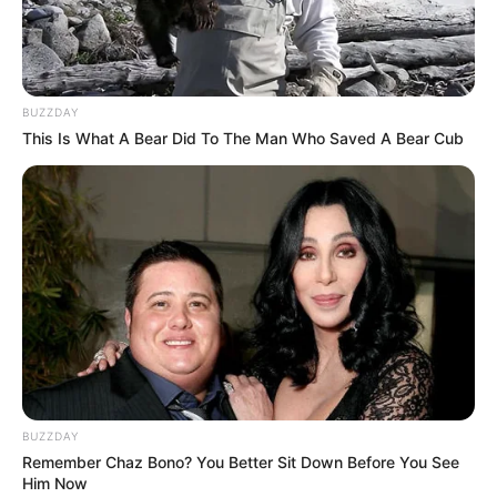
BUZZDAY
This Is What A Bear Did To The Man Who Saved A Bear Cub
Συνελήφθη το πρωί της Παρασκευής 20-9-2024
στην περιοχή του
Ζωγράφου
, από αστυνομικούς
BUZZDAY
Remember Chaz Bono? You Better Sit Down Before You See
της Άμεσης Δράσης, 31χρονος ημεδαπός, για
Him Now