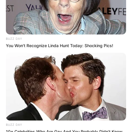
BUZZ DAY
You Won't Recognize Linda Hunt Today: Shocking Pics!
BUZZ DAY
10+ Celebrities Who Are Gay And You Probably Didn't Know