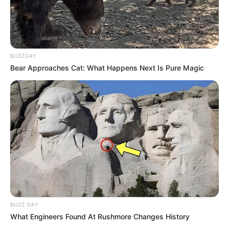
BUZZDAY
Bear Approaches Cat: What Happens Next Is Pure Magic
BUZZ DAY
What Engineers Found At Rushmore Changes History