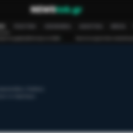
ΝΉ
ΠΟΛΙΤΙΚΉ
ΟΙΚΟΝΟΜΊΑ
ΑΘΛΗΤΙΚΆ
MEDIA
λάστηση στο Βαθύ
Φωτιά σε εργοστάσιο ανακύκλωσης στο Μαρκόπου
νακατατάξεις, διεθνείς
νουν το παγκόσμιο