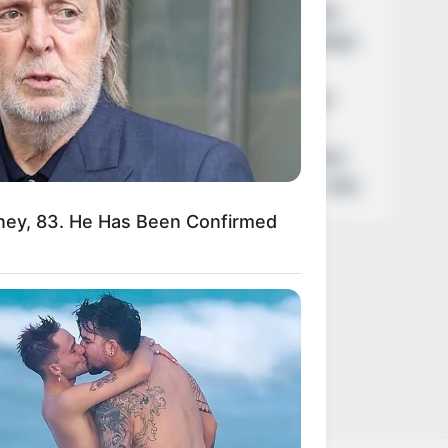
Featured
Τροχαίο
Θεσσαλονίκη
 για
ο
Φωτιά
Εύβοια
Κρήτη
Σύλληψη
Πάτρα
Τέμπη
Παναθηναϊκά νέα σήμερα
Ληστεία
Καιρός
Κυριάκος Μητσοτάκης
Δολοφονία
Παναθηναϊκός
Χανιά
Αστυνομία
Βόλος
Θέματα
ΗΠΑ
ney, 83. He Has Been Confirmed