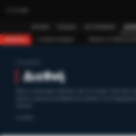
ΑΡΧΙΚΉ
ΕΛΛΆΔΑ
ΑΣΤΥΝΟΜΙΚΆ
ΔΙΕΘ
ς σε τροχαίο με μηχανή
Κάλυμνος: Σε εξέλιξη πυρκαγιά σε χαμηλή β
BREAKING
Home
/
Διεθνή
Διεθνή
Όλες οι τελευταίες εξελίξεις από τον κόσμο. Πολιτικές α
κρίσεις, γεωπολιτικά θέματα και ειδήσεις που διαμορφώ
σκηνικό.
2 articles