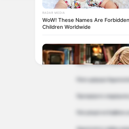
πάπλωμα. 
για την υπόθεση να είναι σε εξέλιξη.
στρέφοντα
Αφέθηκε ελεύθερος 0 26χρονος Η
RADAR MEDIA
περιβάλλο
αστυνομία άφησε ελεύθερο έναν
Σχετικά με το Newstok
WoW! These Names Are Forbidden
28χρονο σ
26χρονο άνδρα που συνελήφθη την
Children Worldwide
Αλσακέρ. 
Παρασκευή κοντά…
Ειδήσεις
—
Συχ
Ποιες ειδήσεις καλύπτει
Πόσο γρήγορα δημοσιεύο
Προσφέρετε ενημέρωση γ
Πού μπορώ να διαβάσω γ
Δημοσιεύετε άρθρα γνώμη