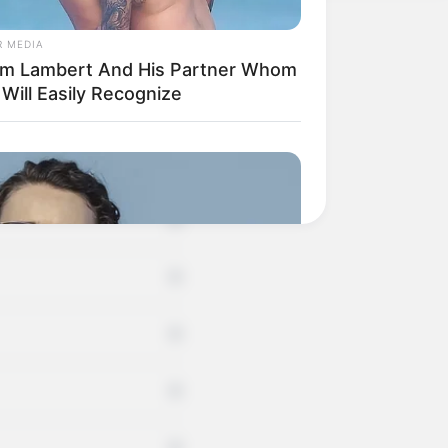
R MEDIA
+
m Lambert And His Partner Whom
Will Easily Recognize
+
+
+
+
+