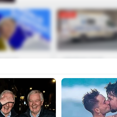
ΔΙΕΘΝΉ
go
·
1 min read
1 εβδομάδα ago
·
1 min read
 Λάιεν για τη
Γαλλία: Βρήκε πέντε νεκ
ση ελικοπτέρων
βρέφη σε χαρτόκουτα μέ
θα: ” Η Ευρώπη
στο σπίτι του
αζί με την Ελλάδα
Η αστυνομία στη Γαλλία ερευνά 
ανία ”
εντοπισμό πέντε νεκρών βρεφώ
ς της Ευρωπαϊκής
μέσα σε ένα σπίτι στην περιοχή 
, Ούρσουλα φον ντερ
Προβηγκίας. Τα βρέφη βρέθηκαν
φρασε τη θλίψη της για τον
κρυμμένα μέσα σε χαρτόκουτα α
άνατο του Δανού πιλότου
τον ίδιο τον ιδιοκτήτη του σπιτι
ούση
1 min read
Συντακτική Ομάδα
1 mi
ληνα συντονιστή, οι οποίοι
Όλα ξεκίνησαν τη Δευτέρα, όταν 