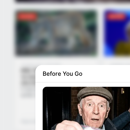
ΔΙΕΘΝΉ
ΔΙΕΘΝΉ
16 ώρες ago
·
1 min read
4 ημέρες a
ΗΠΑ: Πώς τα πούμα μειώνουν
Φον ντερ
Before You Go
τα τροχαία – Τι αποκαλύπτει
σύγκρου
νέα επιστημονική μελέτη
στην Ψά
πενθεί μ
Η παρουσία των πούμα μειώνει τον
και τη Δ
αριθμό των τροχαίων ατυχημάτων
μεταξύ ελαφιών και αυτοκινήτων,
Η πρόεδρο
υποστηρίζει μια αμερικανική μελέτη
Επιτροπής
που δόθηκε την Τετάρτη 5/08 στη
Λάιεν, εξέ
δημοσιότητα, με τους συγγραφείς
τραγικό θ
Μαρίνα Βερούση
1 min read
Μαρίνα Βερ
της να προβάλλουν αυτό το
και του Έλ