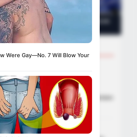
τούς
Η «κρυφή» κόντρα Μενδώνη και
λά
Κεφαλογιάννη
.
TRENDING NOW
ow Were Gay—No. 7 Will Blow Your
01
ΑΣΤΥΝΟΜΙΚΆ
α
Ανήλικος έγινε στόχος
ς
απατεώνων – Μετά από
ε
επιχείρηση της ΕΛΑΣ
τις
συνελήφθη 63χρονη που
προσπάθησε να τον εξαπατήσει
τηλεφωνικά
ά και
21/09/2024, 19:06
·
1 min read
κές
ίας.
02
n read
ΑΣΤΥΝΟΜΙΚΆ
Ζωγράφου: Συνελήφθη