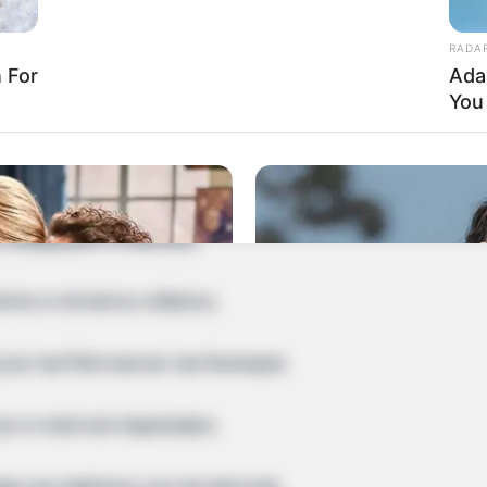
Οι έρευνες των αρχών
ι στο στενό της
RADA
ν, με βασικό ύποπτο τον
 For
Ada
ύντροφό της, Αχμάντ
You 
Σύμφωνα με…
νές Ερωτήσεις
 καθημερινά το Newstok;
νται οι έκτακτες ειδήσεις;
ια την Πολιτική και την Οικονομία;
ια το πολιτικό παρασκήνιο;
ς και αναλύσεις για την πολιτική;