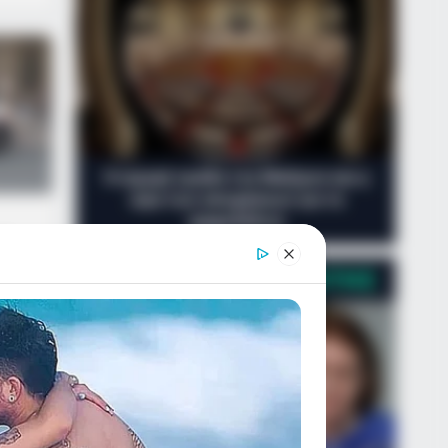
Η ισχυρή τριάδα του Μαξίμου και η
ώρα των αποφάσεων για τα
ψηφοδέλτια
ρά
σα
Ο ΠΛΗΡΟΦΟΡΙΟΔΌΤΗΣ
τον
ν
της
πό
ού.
n read
η