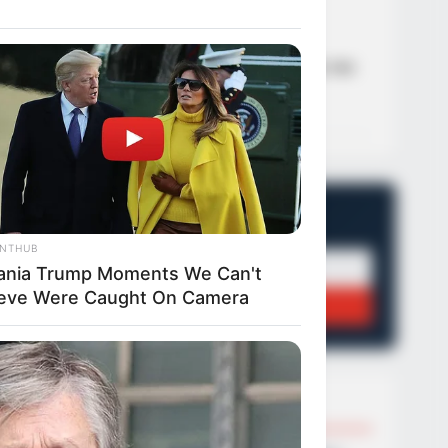
05
ΑΣΤΥΝΟΜΙΚΆ
ς,
Θύμα εκβιασμού έπεσε
γός
ανήλικος – Άγνωστος
κοινοποίησε προσωπικές του
στιγμές
η
 με
21/09/2024, 13:19
·
1 min read
NEWSLETTER
Οι σημαντικότερες ειδήσεις κάθε πρωί.
ANTHUB
ania Trump Moments We Can't
εί να
ieve Were Caught On Camera
ι
ΕΓΓΡΑΦΉ
ρά
σμό
n read
ση
POPULAR TOPICS
ίου,
ρα