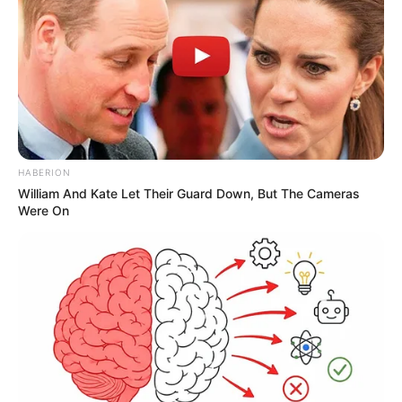
HABERION
William And Kate Let Their Guard Down, But The Cameras
Were On