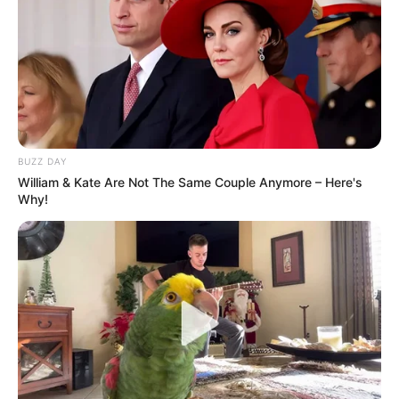
BUZZ DAY
William & Kate Are Not The Same Couple Anymore – Here's
Why!