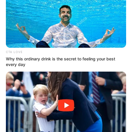
26/06/2026, 07:51 · 7:51 ΠΜ
Κοινοποίησε άρθρο
Προσθήκη το
newstok.gr
στην Google
CTA LOVE
Why this ordinary drink is the secret to feeling your best
Ανακαλύψτε περισσότερα άρθρα στα αποτελέσματα
every day
αναζήτησης.