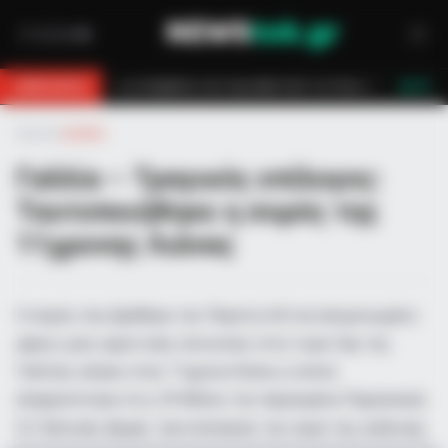
πυροσβεστών τον έσωσαν!
Επίδομα 150€: Πότε πληρώνεται η έκτακτη 
BREAKING
LIVE
Αρχική
»
Διεθνή
Γαλλία – Τραγικός επίλογος:
Ταυτοποιήθηκε η σορός της
11χρονης Λιάνας
Η σορός που βρέθηκε την Πέμπτη 4/6 σε απομονωμένο
μέρος μιας αγροτικής συνοικίας στον νομό Ζερ της
Γαλλίας ανήκει στην 11χρονη Λιάνα, η οποία
εξαφανίστηκε στις 29 Μαΐου την περασμένη Παρασκευή.
Οι Γαλλικές Αρχές ταυτοποίησαν την σορό της ανήλικης