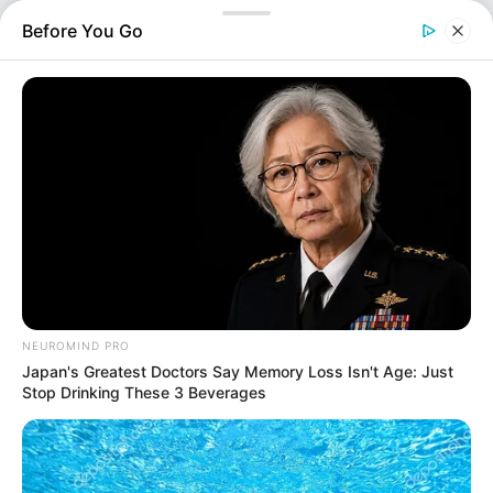
,…
Before You Go
NEUROMIND PRO
Japan's Greatest Doctors Say Memory Loss Isn't Age: Just
Διεθνή
Stop Drinking These 3 Beverages
Επιμέλεια
NT
Μαρίνα Βερούση
Δημοσίευση
05/06/2026, 20:08 · 8:08 ΜΜ
Τελευταία ενημέρωση