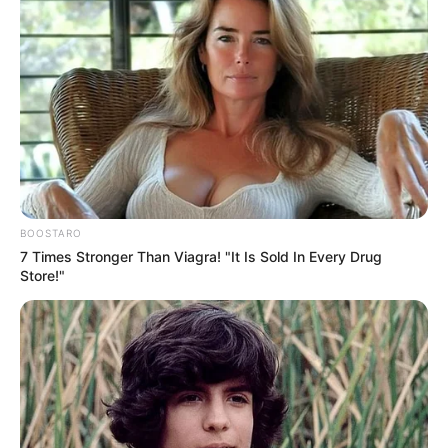
BOOSTARO
7 Times Stronger Than Viagra! "It Is Sold In Every Drug
Store!"