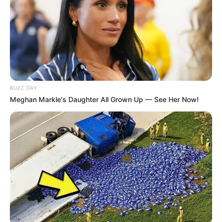
BUZZ DAY
Meghan Markle's Daughter All Grown Up — See Her Now!