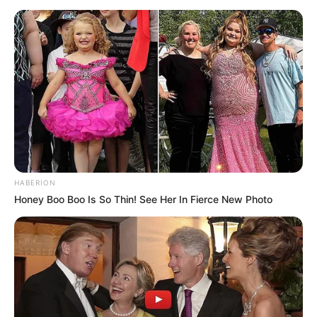
HABERION
Honey Boo Boo Is So Thin! See Her In Fierce New Photo