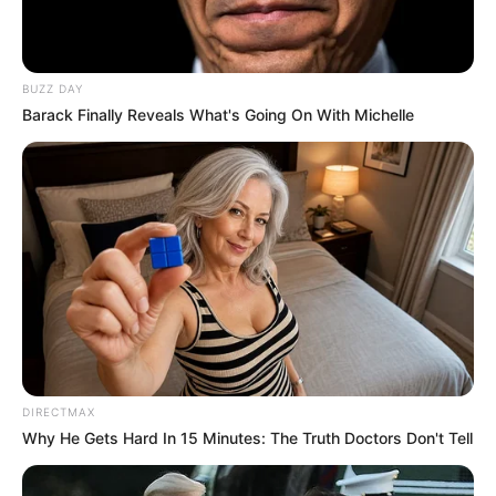
Σκιάθος: Φυλάκιση 15 μηνών στη
Βρετανίδα που μέθυσε με την 15χρονη
κόρη της και προκάλεσε επεισόδιο στο
Κέντρο Υγείας
BUZZ DAY
Barack Finally Reveals What's Going On With Michelle
Δείτε όλες τις τελευταίες
Ειδήσεις
από την Ελλάδα και
τον Κόσμο, τη στιγμή που συμβαίνουν, στο
Newstok.gr
.
DIRECTMAX
Why He Gets Hard In 15 Minutes: The Truth Doctors Don't Tell