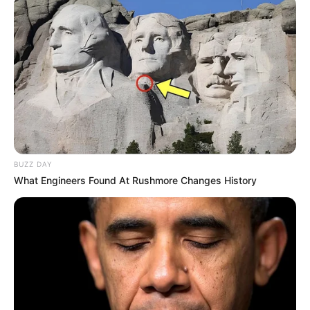
θα βοηθήσουν στον εντοπισμό των συνθηκών
υπό τις οποίες έχασε τη ζωή της η Λιάνα.
Τελευταία νέα
Θεσσαλονίκη: Τι αλλάζει στις
λεωφορειακές γραμμές με τη
λειτουργία της επέκτασης του Μετρό
στην Καλαμαριά
BUZZ DAY
What Engineers Found At Rushmore Changes History
Τραγωδία στην Πάτρα: Πέθανε βρέφος
οκτώ ημερών στη ΜΕΘ του «Άγιος
Ανδρέας»
Απάτη με τρακτέρ στην Εύβοια: Έκανε
φτερά προκαταβολή 2.480€