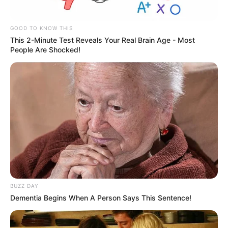
GOOD TO KNOW THIS
This 2-Minute Test Reveals Your Real Brain Age - Most
People Are Shocked!
BUZZ DAY
Dementia Begins When A Person Says This Sentence!