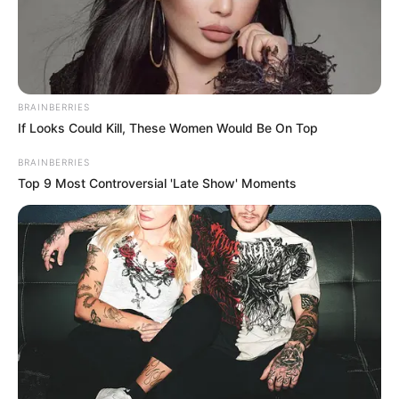
μητέρα να παρακολουθούνταν από τα καταστήματα
μέχρι την κατοικία της.
Η επιμέλεια της στήλης γίνεται από την συντακτική ομάδα
BRAINBERRIES
Κοινοποίησε άρθρο
If Looks Could Kill, These Women Would Be On Top
BRAINBERRIES
Top 9 Most Controversial 'Late Show' Moments
Προσθήκη το
newstok.gr
στην Google
Ανακαλύψτε περισσότερα άρθρα στα αποτελέσματα
αναζήτησης.