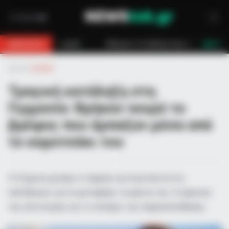
Κάλυμνος: Σε εξέλιξη πυρκαγιά σε χαμηλή βλάστηση στο Βαθύ
BREAKING
LIVE
Αρχική
»
Διεθνή
Τραγική κατάληξη στη
Γερμανία: Βρήκαν νεκρό το
βρέφος που άρπαξαν μέσα από
το καροτσάκι του
Η 37χρονη μητέρα το άφησε για λίγα λεπτά στο
πεζοδρόμιο για να μεταφέρει τα ψώνια της. Οι έρευνες
της αστυνομίας και το σενάριο της παρακολούθησης.