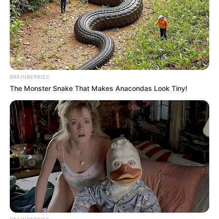
Εθνικό Κέντρο Αιμοδοσίας: Η προσφορά
δεν έχει εποχή αλλά αποτελεί μια
διαρκή θετική συνειδητή επιλογή
Χαλκίδα: Διασώθηκε 30χρονη μετά από
πτώση από την υψηλή γέφυρα –
Μεταφέρθηκε στο νοσοκομείο
BRAINBERRIES
The Monster Snake That Makes Anacondas Look Tiny!
Αριστοτέλης Δαμίγος: Σε κλίμα βαθιάς
οδύνης η αποτέφρωση του συντονιστή
που έχασε τη ζωή του στη σύγκρουση
των ελικοπτέρων στην Ψάθα
Γιατί δεν υπήρχαν μικροσκοπικοί
δεινόσαυροι; – Τι αποκαλύπτουν νέες
έρευνες