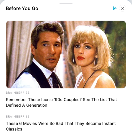
Before You Go
Διεθνή
Επιμέλεια
BRAINBERRIES
NT
Συντακτική Ομάδα
Remember These Iconic '90s Couples? See The List That
Δημοσίευση
Defined A Generation
19/06/2026, 21:43 · 9:43 ΜΜ
Τελευταία ενημέρωση
BRAINBERRIES
19/06/2026, 21:43 · 9:43 ΜΜ
These 6 Movies Were So Bad That They Became Instant
Classics