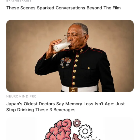
BRAINBERRIES
Δείτε όλες τις τελευταίες
Ειδήσεις
από την Ελλάδα και
These Scenes Sparked Conversations Beyond The Film
τον Κόσμο, τη στιγμή που συμβαίνουν, στο
Newstok.gr
.
NEUROMIND PRO
Japan's Oldest Doctors Say Memory Loss Isn't Age: Just
Stop Drinking These 3 Beverages