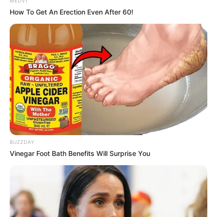
MEDVI
How To Get An Erection Even After 60!
Προσθήκη το
newstok.gr
στην Google
Ανακαλύψτε περισσότερα άρθρα στα αποτελέσματα
αναζήτησης.
BUZZDAY
Vinegar Foot Bath Benefits Will Surprise You