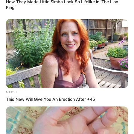
How They Made Little Simba Look So Lifelike in 'The Lion
King'
MEDVI
This New Will Give You An Erection After +45