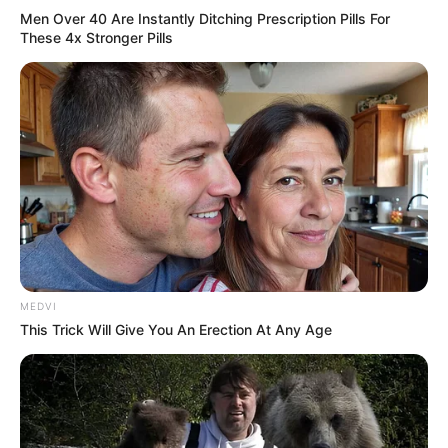
Men Over 40 Are Instantly Ditching Prescription Pills For
These 4x Stronger Pills
MEDVI
This Trick Will Give You An Erection At Any Age