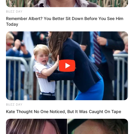
πυροβολισμό μια τεράστια αρκούδα 300
κιλών
BUZZ DAY
Remember Albert? You Better Sit Down Before You See Him
Χειροπέδες σε 49χρονο φυγόδικο της
Today
ρωσόφωνης μαφίας στην Αθήνα
Σπείρα είχε στήσει υπερσύγχρονα
εργαστήρια κάνναβης στην Αττική και
πουλούσε ναρκωτικά μέχρι και στην
Πανεπιστημιούπολη
Δείτε όλες τις τελευταίες
Ειδήσεις
από την Ελλάδα και
BUZZ DAY
τον Κόσμο, τη στιγμή που συμβαίνουν, στο
Newstok.gr
.
Kate Thought No One Noticed, But It Was Caught On Tape