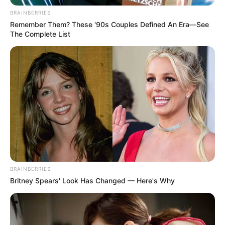
BRAINBERRIES
Remember Them? These '90s Couples Defined An Era—See
The Complete List
BRAINBERRIES
Britney Spears' Look Has Changed — Here's Why