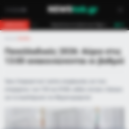
ό για 18χρονο στη Θάσο: Η κλήση στο 112 και η έγκαιρη επέμβαση των πυροσ
BREAKING
LIVE
Αρχική
»
Ελλάδα
Πανελλαδικές 2026: Αύριο στις
13:00 ανακοινώνονται οι βαθμοί
Τρεις διαφορετικοί τρόποι ενημέρωσης για τους
υποψηφίους των ΓΕΛ και ΕΠΑΛ, καθώς ανοίγει ο δρόμος
για τη συμπλήρωση του Μηχανογραφικού.