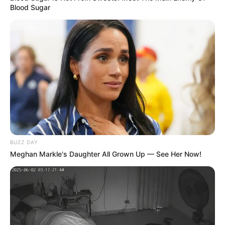
Blood Sugar
BUZZ DAY
Meghan Markle's Daughter All Grown Up — See Her Now!