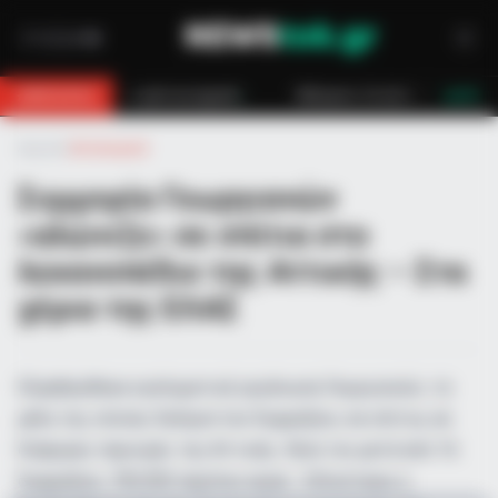
 με μηχανή
Κάλυμνος: Σε εξέλιξη πυρκαγιά σε χαμηλή βλάστηση στο 
BREAKING
LIVE
Αρχική
»
Αστυνομικά
Συμμορία Γεωργιανών
«αλώνιζε» σε σπίτια στο
λεκανοπέδιο της Αττικής – Στα
χέρια της ΕΛΑΣ
Εξαρθρώθηκε εγκληματική οργάνωση Γεωργιανών, τα
μέλη της οποίας διέπρατταν διαρρήξεις σε σπίτια, σε
διάφορες περιοχές της Αττικής. Λεία του μετά από 16
διαρρήξεις 700.000 περίπου ευρώ. Ειδικότερα, η