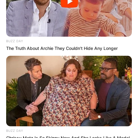
BUZZ DAY
The Truth About Archie They Couldn't Hide Any Longer
BUZZ DAY
Chrissy Metz Is So Skinny Now And She Looks Like A Model