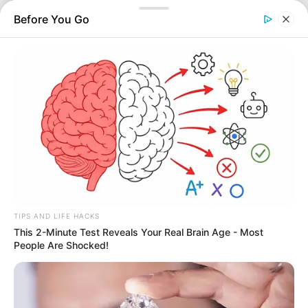
Υποδιεύθυνση Δίωξης Εγκλημάτων κατά Ζωής και
Before You Go
Ιδιοκτησίας της Ασφάλειας πραγματοποίησε συλλήψεις
πέντε…
TIPS AND LIFE HACKS
This 2-Minute Test Reveals Your Real Brain Age - Most
People Are Shocked!
Αστυνομικά
Επιμέλεια
NT
Συντακτική Ομάδα
Δημοσίευση