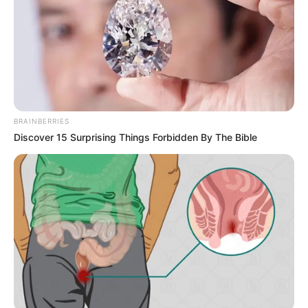
04/04/2024, 11:50 · 11:50 ΠΜ
Τελευταία ενημέρωση
04/04/2024, 11:50 · 11:50 ΠΜ
Κοινοποίησε άρθρο
BRAINBERRIES
Discover 15 Surprising Things Forbidden By The Bible
Προσθήκη το
newstok.gr
στην Google
Ανακαλύψτε περισσότερα άρθρα στα αποτελέσματα
αναζήτησης.