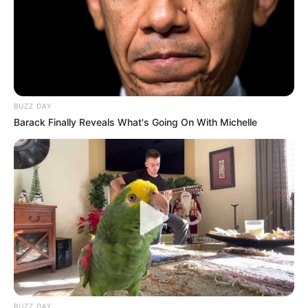
έρευνες
Αντίστροφη μέτρηση για τον
πολιτιστικό θεσμό των “Ηπειρωτικών”
– Πρεμιέρα στις 22 Αυγούστου
BUZZ DAY
Barack Finally Reveals What's Going On With Michelle
Δείτε όλες τις τελευταίες
Ειδήσεις
από την Ελλάδα και
τον Κόσμο, τη στιγμή που συμβαίνουν, στο
Newstok.gr
.
BUZZ DAY