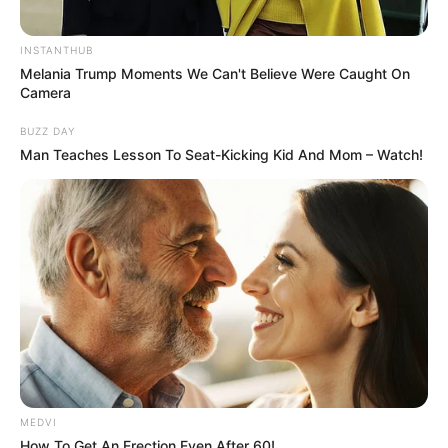
INSTANTHUB
Melania Trump Moments We Can't Believe Were Caught On
Camera
BUZZ DAY
Man Teaches Lesson To Seat-Kicking Kid And Mom – Watch!
MEDVI
How To Get An Erection Even After 60!