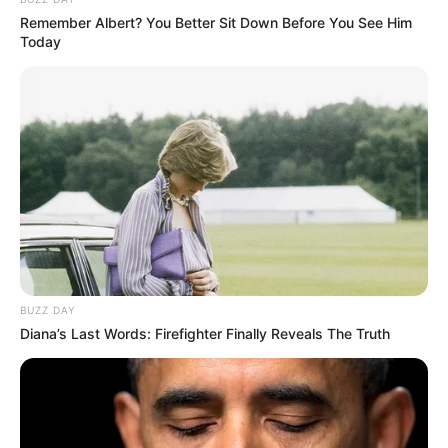
Remember Albert? You Better Sit Down Before You See Him
Today
Τελευταία νέα
Χαλκίδα: Διασώθηκε 30χρονη μετά από
πτώση από την υψηλή γέφυρα –
Μεταφέρθηκε στο νοσοκομείο
Αριστοτέλης Δαμίγος: Σε κλίμα βαθιάς
BUZZ DAY
οδύνης η αποτέφρωση του συντονιστή
Diana’s Last Words: Firefighter Finally Reveals The Truth
που έχασε τη ζωή του στη σύγκρουση
των ελικοπτέρων στην Ψάθα
Γιατί δεν υπήρχαν μικροσκοπικοί
δεινόσαυροι; – Τι αποκαλύπτουν νέες