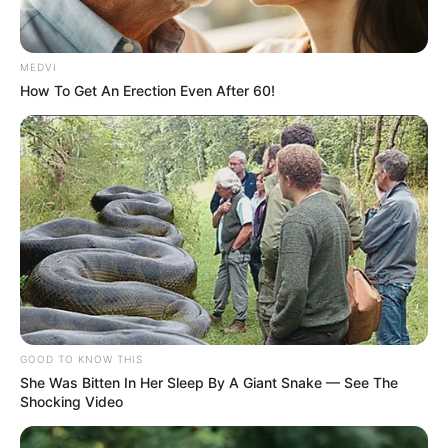
MEDVI
How To Get An Erection Even After 60!
GOOD TO KNOW THIS
She Was Bitten In Her Sleep By A Giant Snake — See The
Shocking Video