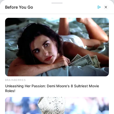
ελήφθη μετά από δύο σοβαρά περιστατικά: την
Before You Go
αυτοκτονία του κρατούμενου μέσα στα κρατητήρια και…
BRAINBERRIES
Unleashing Her Passion: Demi Moore's 8 Sultriest Movie
Roles!
Αστυνομικά
Επιμέλεια
NT
Συντακτική Ομάδα