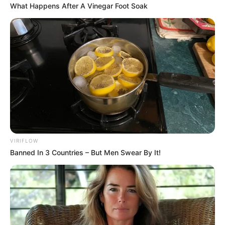
What Happens After A Vinegar Foot Soak
VIRIFLOW
Banned In 3 Countries – But Men Swear By It!