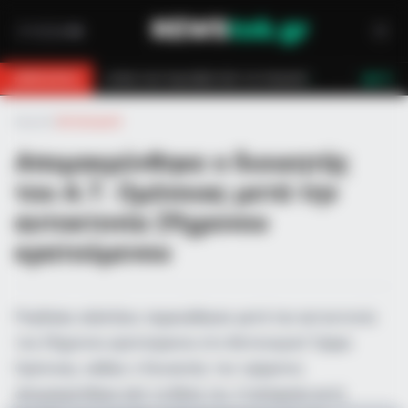
 τον έσωσαν!
Επίδομα 150€: Πότε πληρώνεται η έκτακτη ενίσχυση για
BREAKING
LIVE
Αρχική
»
Αστυνομικά
Απομακρύνθηκε ο διοικητής
του Α.Τ. Ομόνοιας μετά την
αυτοκτονία 29χρονου
κρατούμενου
Ραγδαίες εξελίξεις σημειώθηκαν μετά την αυτοκτονία
του 29χρονου κρατούμενου στο Αστυνομικό Τμήμα
Ομόνοιας, καθώς ο διοικητής του τμήματος
απομακρύνθηκε από τη θέση του. Η απόφαση αυτή