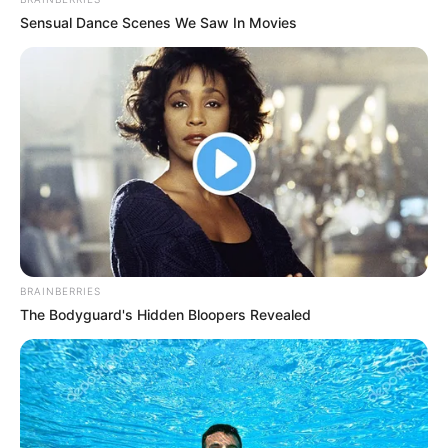
και άδειασε την αποθήκη των
Sensual Dance Scenes We Saw In Movies
υπαλλήλων! (Βίντεο ντοκουμέντο)
Χειροπέδες σε 31χρονο φυγόποινο στη
Θεσσαλονίκη μετά από ερυθρά αγγελία
της Interpol
Περιπέτεια στο βουνό για 18χρονο στη
Θάσο: Η κλήση στο 112 και η έγκαιρη
επέμβαση των πυροσβεστών τον
έσωσαν!
Επίδομα 150€: Πότε πληρώνεται η
BRAINBERRIES
έκτακτη ενίσχυση για παιδιά
The Bodyguard's Hidden Bloopers Revealed
Δείτε όλες τις τελευταίες
Ειδήσεις
από την Ελλάδα και