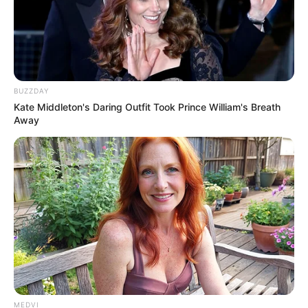
BUZZDAY
Kate Middleton's Daring Outfit Took Prince William's Breath
Away
MEDVI