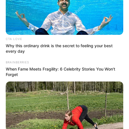
τον Κόσμο, τη στιγμή που συμβαίνουν, στο
Newstok.gr
.
CTA LOVE
Why this ordinary drink is the secret to feeling your best
every day
BRAINBERRIES
When Fame Meets Fragility: 6 Celebrity Stories You Won't
Forget