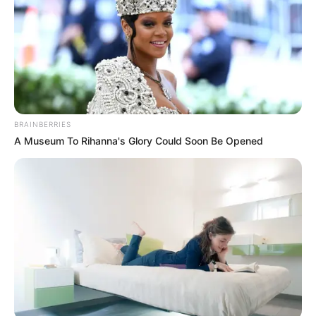
Δημοσίευση
04/10/2024, 23:30 · 11:30 ΜΜ
Τελευταία ενημέρωση
04/10/2024, 23:30 · 11:30 ΜΜ
Κοινοποίησε άρθρο
BRAINBERRIES
A Museum To Rihanna's Glory Could Soon Be Opened
Προσθήκη το
newstok.gr
στην Google
Ανακαλύψτε περισσότερα άρθρα στα αποτελέσματα
αναζήτησης.