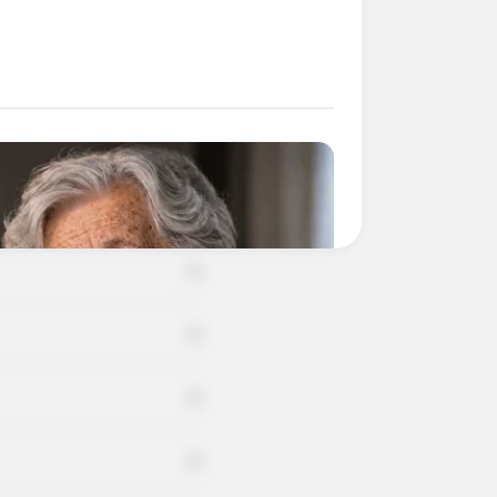
+
+
+
+
+
+
+
+