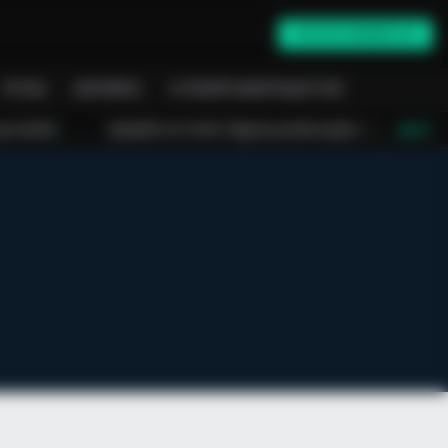
ONLINE ΕΝΗΜΈΡΩΣΗ
ΥΓΕΊΑ
ΑΠΌΨΕΙΣ
Ο ΠΛΗΡΟΦΟΡΙΟΔΌΤΗΣ
υδί: 53χρονη γυναίκα έχασε τη ζωή της πέφτοντας στο κενό από τον πέμπτο
LIVE