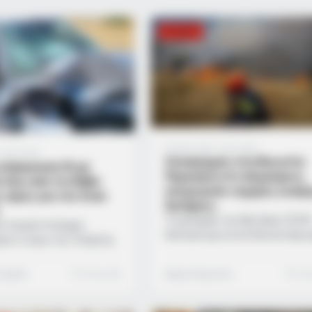
ΕΛΛΆΔΑ
2 μήνες ago
·
1 min read
1 min read
Συναγερμός στη Βοιωτία:
σύγκρουση ΙΧ με
Πυρκαγιά στο Ακραίφνιο,
 έξω από τη Θήβα:
επιχειρούν ισχυρές εναέρ
 ώρες για τον έναν
δυνάμεις
Το μεσημέρι της Δευτέρας 22/0
ό τροχαίο ατύχημα
ξέσπασε φωτιά σε δασική περι
κε το πρωί της Τετάρτης
στο Ακραίφνιο Βοιωτίας. Το 11
δίκτυο της Βοιωτίας,
εστειλε μήνυμα λίγο πριν τις 16
ώντας άμεσα τις αρχές και
 Ομάδα
1 min read
Μαρίνα Βερούση
1 mi
στους κατοίκους της περιοχής γ
σίες έκτακτης ανάγκης.
βρίσκονται σε ετοιμότητα.
, επί της Εθνικής Οδού
Συγκεκριμένα το μήνυμα προστα