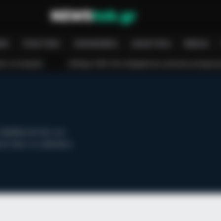
 Others? Find Out
ΝΉ
ΠΟΛΙΤΙΚΉ
ΟΙΚΟΝΟΜΊΑ
ΑΘΛΗΤΙΚΆ
MEDIA
€: Πότε πληρώνεται η έκτακτη ενίσχυση για παιδιά
Τραγωδία στο Γο
 Λιβαδειά & όλο τον
τε όλες τις εξελίξεις