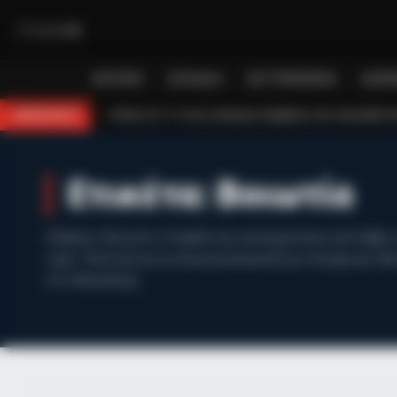
BRAINBERRIES
Are You The Same Alone And With
ΑΡΧΙΚΉ
ΕΛΛΆΔΑ
ΑΣΤΥΝΟΜΙΚΆ
ΔΙΕΘ
12 και η έγκαιρη επέμβαση των πυροσβεστών τον έσωσαν!
Επίδομα 150
BREAKING
Ετικέτα:
Βοιωτία
Ειδήσεις Βοιωτία: Η καρδιά της επικαιρότητας από Θήβα,
νομό. Πολιτικά και κοινωνικά ρεπορτάζ με συνεχή ροή. Δεί
στο Newstok.gr.