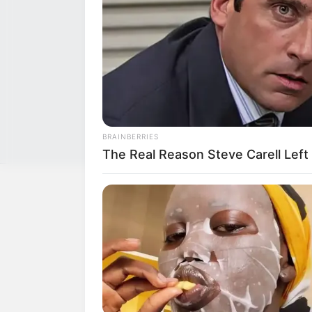
έναν σκύλο δεμένο από το πόδι με
δράστες κ
σχοινί που κρεμόταν από τον
στη νύχτα,
προφυλακτήρα. Η εικόνα-σοκ που
υπήρχε επ
δημοσιεύθηκε στα μέσα κοινωνικής
χρειάζοντ
δικτύωσης προκάλεσε οργή και
ασθενούς.
άμεση κινητοποίηση των
έφτασε στ
φιλοζωικών οργανώσεων και των
με πέτρες,
αστυνομικών αρχών της Βοιωτίας,
προκληθού
οι οποίες εντόπισαν γρήγορα τον
ιδιοκτήτη του…
BRAINBERRIES
The Real Reason Steve Carell Left 
Σχετικά με το Newstok
Ειδήσεις
—
Συχ