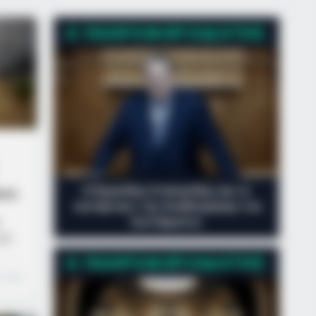
Ο ΠΛΗΡΟΦΟΡΙΟΔΌΤΗΣ
Ο Ευριπίδης Στυλιανίδης και το
ιες
«αντάρτικο» της Αναθεώρησης του
Συντάγματος
6
οχή
2
Ο ΠΛΗΡΟΦΟΡΙΟΔΌΤΗΣ
:00
n read
ια να
σίας