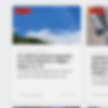
ΕΛΛΆΔΑ
ΕΛΛΆΔΑ
1 μήνα ago
·
1 min read
1 μήνα ago
·
Σε εξέλιξη δασική πυρκαγιά
Σφοδρή 
στον Άγιο Βασίλειο Θήβας –
φορτηγό
Ήχησε το 112
Κρίσιμες
Σε πλήρη εξέλιξη βρίσκεται πύρινο
επιβάτη
μέτωπο σε δασική έκταση στην
Ένα σοβαρ
περιοχή του Αγίου Βασιλείου, εντός
καταγράφη
των ορίων του Δήμου Θηβαίων στη
στο οδικό 
Βοιωτία. Η άμεση κινητοποίηση του
κινητοποι
Συντακτική Ομάδα
1 min read
Συντακτική
κρατικού μηχανισμού κρίθηκε
τις υπηρε
απαραίτητη λόγω της μορφολογίας
Ειδικότερα
της περιοχής, οδηγώντας στην