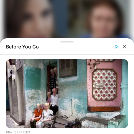
Before You Go
Η «κρυφή» κόντρα Μενδώνη και Κεφαλογιάννη
TRENDING NOW
01
ΑΣΤΥΝΟΜΙΚΆ
Ανήλικος έγινε στόχος απατεώνων – Μετά από
επιχείρηση της ΕΛΑΣ συνελήφθη 63χρονη που
προσπάθησε να τον εξαπατήσει τηλεφωνικά
BRAINBERRIES