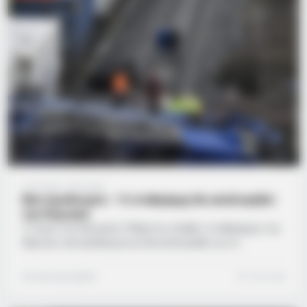
να σημειωθεί πως το 18μηνο της κράτησης…
3 έτη ago
·
1 min read
Νέα προθεσμία – Ο σταθμάρχη θα απολογηθεί
την Κυριακή
Tο πρωί της Κυριακής 5 Μαρτίου, έλαβε ο σταθμάρχης της
Λάρισας νέα προθεσμία και θα απολογηθεί για το
πολύνεκρο σιδηροδρομικό δυστύχημα στα Τέμπη. Σε βάρος
του έχει ασκηθεί δίωξη σε βαθμό κακουργήματος για
Συντακτική Ομάδα
1 min read
ανθρωποκτονία και πρόκληση σωματικών βλαβών κατά
συρροή από αμέλεια, αλλά και για διατάραξη