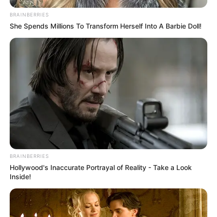
Παναθηναϊκά νέα σήμερα
Ληστεία
Καιρός
BRAINBERRIES
Κυριάκος Μητσοτάκης
Δολοφονία
Παναθηναϊκός
She Spends Millions To Transform Herself Into A Barbie Doll!
Χανιά
Αστυνομία
Βόλος
Θέματα
ΗΠΑ
+
Σχετικά με το Newstok
Ειδήσεις
—
Συχνές Ερωτήσεις
BRAINBERRIES
Hollywood's Inaccurate Portrayal of Reality - Take a Look
+
Ποιες ειδήσεις καλύπτει καθημερινά το Newstok;
Inside!
+
Πόσο γρήγορα δημοσιεύονται οι έκτακτες ειδήσεις;