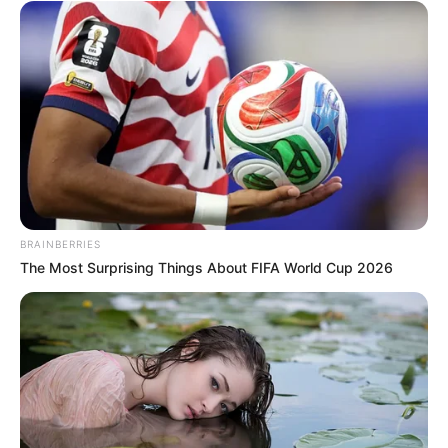
Ενημερώνετε για πολιτιστικές εκδηλώσεις και
+
τέχνες;
BRAINBERRIES
The Most Surprising Things About FIFA World Cup 2026
Αριθμός Πιστοποίησης
242136
Η Επιχείρηση δηλώνει ότι έχει συμμορφωθεί με τη Σύσταση (ΕΕ)
2018/334 της Επιτροπής της 1ης Μαρτίου 2018 σχετικά με τα μέτρα