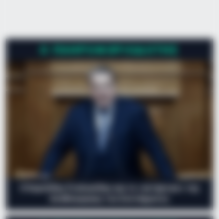
Μηχανοδηγός – Βασίλη φεύγω; Σταθμάρχης – Φεύγεις,
φεύγεις. Μηχανοδηγός – Έγινε, καλό βράδυ. Σταθμάρχης –
Καλή συνέχεια.
Ο ΠΛΗΡΟΦΟΡΙΟΔΌΤΗΣ
Ο Ευριπίδης Στυλιανίδης και το «αντάρτικο» της
Αναθεώρησης του Συντάγματος