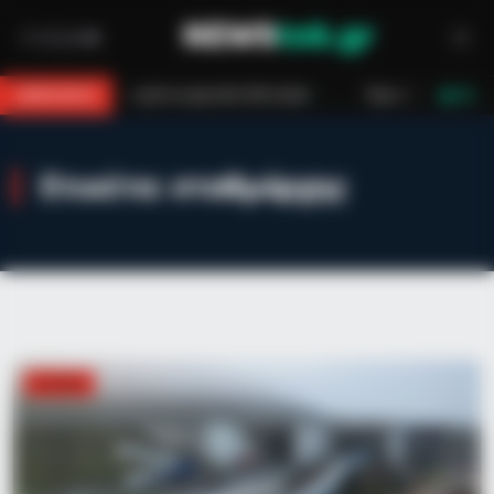
α αρκούδα 300 κιλών
Περιπέτεια στο βουνό για 18χρονο στη Θάσο: Η
BREAKING
LIVE
Ετικέτα:
σταθμάρχης
ΕΛΛΆΔΑ