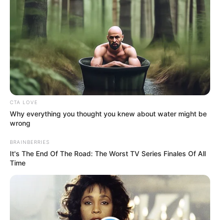
Πού μπορώ να δω τις προγραμματισμένες απεργίες
+
και κινητοποιήσεις;
+
Υπάρχει άμεση καταγραφή για σεισμικές δονήσεις;
Καλύπτετε θέματα που αφορούν επιδόματα και
+
CTA LOVE
παροχές;
Why everything you thought you knew about water might be
wrong
+
Το site διαθέτει ενότητα για διεθνή επικαιρότητα;
BRAINBERRIES
It's The End Of The Road: The Worst TV Series Finales Of All
+
Υπάρχει κάλυψη για τον Αθλητισμό;
Time
+
Μπορώ να διαβάσω νέα που αφορούν την Υγεία;
Ενημερώνετε για πολιτιστικές εκδηλώσεις και