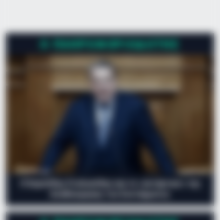
οργανώσεις κατέληξαν σε συμφωνία για τον τερματισμό
της απεργίας που προβλέπει ότι οι δύο πλευρές θα
παρακολουθούν τακτικά το οικονομικό μοντέλο, την
εξέλιξη…
Ο ΠΛΗΡΟΦΟΡΙΟΔΌΤΗΣ
Ο Ευριπίδης Στυλιανίδης και το «αντάρτικο» της
Αναθεώρησης του Συντάγματος