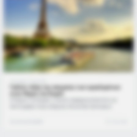
2 έτη ago
·
1 min read
Γαλλία: Λήξη της απεργίας των εργαζομένων
στον Πύργο του Άιφελ
Ο Πύργος του Άιφελ, ο οποίος παρέμεινε κλειστός για
πέντε ημέρες λόγω απεργίας, θα ανοίξει ξανά αύριο
Κυριακή έπειτα από συμφωνία μεταξύ των συνδικάτων και
της εταιρείας εκμετάλλευσης του παρισινού μνημείου,
Συντακτική Ομάδα
1 min read
ανακοίνωσε η τελευταία σήμερα. «Η διοίκηση της Société
d’Exploitation de la Tour Eiffel (Sete) και οι συνδικαλιστικές