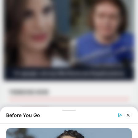
Η «κρυφή» κόντρα Μενδώνη και Κεφαλογιάννη
TRENDING NOW
01
ΑΣΤΥΝΟΜΙΚΆ
Before You Go
Ανήλικος έγινε στόχος απατεώνων – Μετά από
επιχείρηση της ΕΛΑΣ συνελήφθη 63χρονη που
προσπάθησε να τον εξαπατήσει τηλεφωνικά