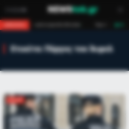
ράστια αρκούδα 300 κιλών
Περιπέτεια στο βουνό για 18χρονο στη Θά
BREAKING
LIVE
Ετικέτα:
Πύργος του Άιφελ
ΔΙΕΘΝΉ