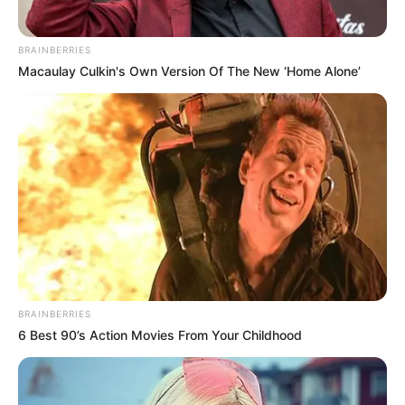
05
ΑΣΤΥΝΟΜΙΚΆ
Θύμα εκβιασμού έπεσε ανήλικος – Άγνωστος
κοινοποίησε προσωπικές του στιγμές
BRAINBERRIES
21/09/2024, 13:19
·
1 min read
Macaulay Culkin's Own Version Of The New ‘Home Alone’
NEWSLETTER
Οι σημαντικότερες ειδήσεις κάθε πρωί.
ΕΓΓΡΑΦΉ
POPULAR TOPICS
BRAINBERRIES
6 Best 90’s Action Movies From Your Childhood
Featured
Τροχαίο
Θεσσαλονίκη
Φωτιά
Εύβοια
Κρήτη
Σύλληψη
Πάτρα
Τέμπη
Παναθηναϊκά νέα σήμερα
Ληστεία
Καιρός