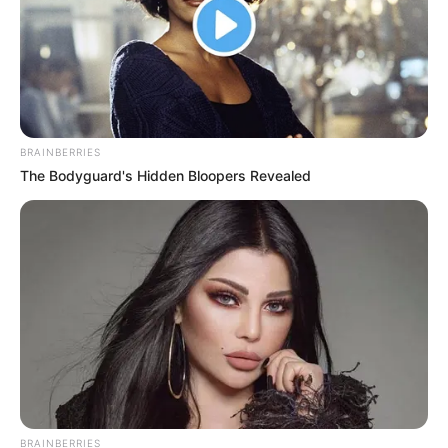
+
τέχνες;
BRAINBERRIES
The Bodyguard's Hidden Bloopers Revealed
Αριθμός Πιστοποίησης
242136
Η Επιχείρηση δηλώνει ότι έχει συμμορφωθεί με τη Σύσταση (ΕΕ)
2018/334 της Επιτροπής της 1ης Μαρτίου 2018 σχετικά με τα μέτρα
για την αποτελεσματική αντιμετώπιση του παράνομου
BRAINBERRIES