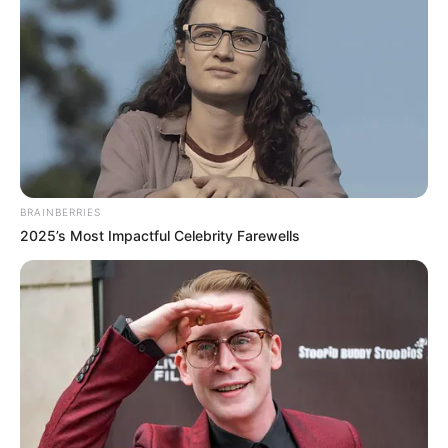
21/09/2024, 19:06
·
1 min read
02
ΑΣΤΥΝΟΜΙΚΆ
Ζωγράφου: Συνελήφθη δραπέτης φυλακών από
την άμεση δράση μετά από καταδίωξη – Βγήκε
από τη φυλακή και έκλεβε αυτοκίνητα
·
1 min read
03
ΕΛΛΆΔΑ
Σοβαρό τροχαίο ατύχημα στην Εύβοια με
BRAINBERRIES
τραυματίες – Αυτοκίνητο έπεσε από μεγάλο
2025’s Most Impactful Celebrity Farewells
ύψος στον δρόμο Προκόπι – Ψαχνά (ΦΩΤΟ –
ΒΙΝΤΕΟ)
·
1 min read
04
ΑΣΤΥΝΟΜΙΚΆ
Απάτη- μαμούθ σε βάρος του ΕΟΠΥΥ: Δύο γιατροί
και τρεις φαρμακοποιοί προφυλακίστηκαν
20/09/2024, 18:16
·
1 min read