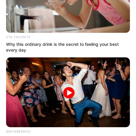
+
Πού μπορώ να διαβάσω για το πολιτικό παρασκήνιο;
Δημοσιεύετε άρθρα γνώμης και αναλύσεις για την
+
CTA FAVORITE
πολιτική;
Why this ordinary drink is the secret to feeling your best
every day
+
Καλύπτετε εκτενώς την οικονομική επικαιρότητα;
+
Υπάρχει ενημέρωση και πρόγνωση για τον καιρό;
Πώς μαθαίνω άμεσα για δασικές πυρκαγιές και
+
ενεργά μέτωπα;
Προσφέρετε ρεπορτάζ για τροχαία και την κίνηση
+
στους δρόμους;
BRAINBERRIES