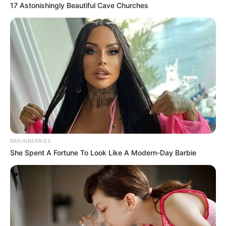
17 Astonishingly Beautiful Cave Churches
Χανιά
Αστυνομία
Βόλος
Θέματα
ΗΠΑ
+
Σχετικά με το Newstok
Ειδήσεις
—
Συχνές Ερωτήσεις
BRAINBERRIES
+
She Spent A Fortune To Look Like A Modern-Day Barbie
Ποιες ειδήσεις καλύπτει καθημερινά το Newstok;
+
Πόσο γρήγορα δημοσιεύονται οι έκτακτες ειδήσεις;
Προσφέρετε ενημέρωση για την Πολιτική και την
+
Οικονομία;