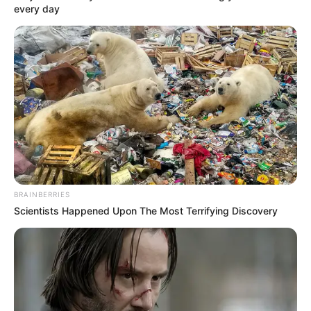
02
every day
ΑΣΤΥΝΟΜΙΚΆ
Ζωγράφου: Συνελήφθη δραπέτης φυλακών από
την άμεση δράση μετά από καταδίωξη – Βγήκε
από τη φυλακή και έκλεβε αυτοκίνητα
·
1 min read
03
ΕΛΛΆΔΑ
Σοβαρό τροχαίο ατύχημα στην Εύβοια με
τραυματίες – Αυτοκίνητο έπεσε από μεγάλο
ύψος στον δρόμο Προκόπι – Ψαχνά (ΦΩΤΟ –
ΒΙΝΤΕΟ)
·
1 min read
BRAINBERRIES
04
Scientists Happened Upon The Most Terrifying Discovery
ΑΣΤΥΝΟΜΙΚΆ
Απάτη- μαμούθ σε βάρος του ΕΟΠΥΥ: Δύο γιατροί
και τρεις φαρμακοποιοί προφυλακίστηκαν
20/09/2024, 18:16
·
1 min read
05
ΑΣΤΥΝΟΜΙΚΆ
Θύμα εκβιασμού έπεσε ανήλικος – Άγνωστος