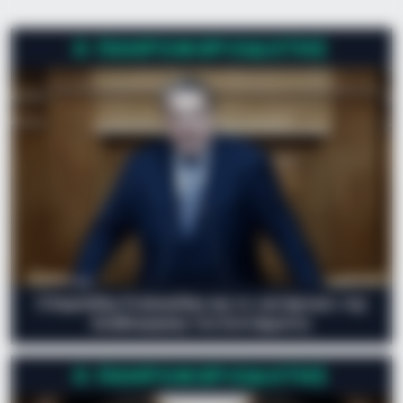
Φεβρουαρίου 2024 ἡμέρα Πέμπτη καί ὥρα 11η πρωϊνή
στόν…
Ο ΠΛΗΡΟΦΟΡΙΟΔΌΤΗΣ
Ο Ευριπίδης Στυλιανίδης και το «αντάρτικο» της
Αναθεώρησης του Συντάγματος
Ο ΠΛΗΡΟΦΟΡΙΟΔΌΤΗΣ