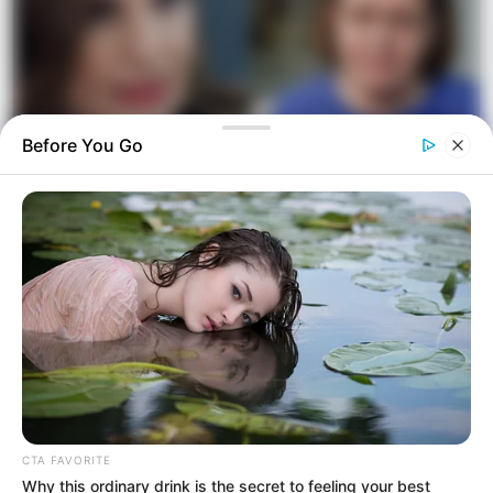
Before You Go
Η «κρυφή» κόντρα Μενδώνη και Κεφαλογιάννη
TRENDING NOW
01
ΑΣΤΥΝΟΜΙΚΆ
Ανήλικος έγινε στόχος απατεώνων – Μετά από
επιχείρηση της ΕΛΑΣ συνελήφθη 63χρονη που
προσπάθησε να τον εξαπατήσει τηλεφωνικά
21/09/2024, 19:06
·
1 min read
CTA FAVORITE
Why this ordinary drink is the secret to feeling your best