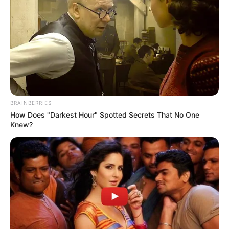
BRAINBERRIES
How Does "Darkest Hour" Spotted Secrets That No One
Knew?
Αριθμός Πιστοποίησης
242136
Η Επιχείρηση δηλώνει ότι έχει συμμορφωθεί με τη Σύσταση (ΕΕ)
2018/334 της Επιτροπής της 1ης Μαρτίου 2018 σχετικά με τα μέτρα
για την αποτελεσματική αντιμετώπιση του παράνομου
περιεχομένου στο διαδίκτυο (L 63).