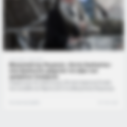
2 έτη ago
·
1 min read
Μητροπολίτης Πειραιώς: «Εκτός Εκκλησίας»
όσοι βουλευτές ψήφισαν τον γάμο των
ομόφυλων ζευγαριών
Σύμφωνα με την ανακοίνωση, (Έκτακτη Ιερατική Σύναξη
που συνήλθε την Πέμπτη 22/2 στη Μητρόπολη Πειραιά με
θέμα «Αντιμετώπιση των συνεπειών της ψήφισης του
νόμου για τον γάμο ατόμων του ιδίου φύλου») η ψήφιση
Συντακτική Ομάδα
1 min read
του συγκεκριμένου νόμου ακυρώνει τον «θείο νόμο» και
ακολούθως οι βουλευτές που τον ψήφισαν «οικειοθελώς
έχουν εκπέσει της χριστιανικής τους ιδιότητας».
Ολόκληρη η ανακοίνωση: Στόν Πειραιᾶ σήμερα 22