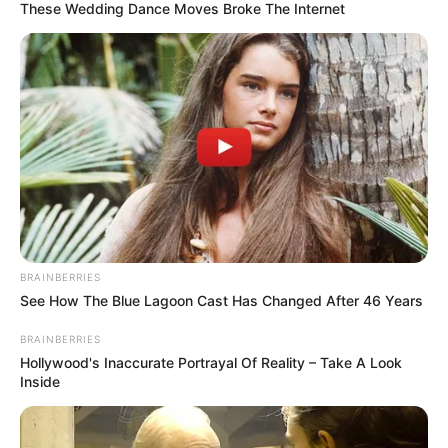
These Wedding Dance Moves Broke The Internet
Πού μπορώ να δω τις προγραμματισμένες απεργίες
+
και κινητοποιήσεις;
+
Υπάρχει άμεση καταγραφή για σεισμικές δονήσεις;
Καλύπτετε θέματα που αφορούν επιδόματα και
+
παροχές;
+
Το site διαθέτει ενότητα για διεθνή επικαιρότητα;
BRAINBERRIES
+
Υπάρχει κάλυψη για τον Αθλητισμό;
See How The Blue Lagoon Cast Has Changed After 46 Years
BRAINBERRIES
+
Μπορώ να διαβάσω νέα που αφορούν την Υγεία;
Hollywood's Inaccurate Portrayal Of Reality – Take A Look
Inside
Ενημερώνετε για πολιτιστικές εκδηλώσεις και
+
τέχνες;