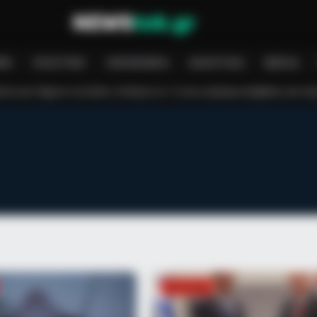
re's Most Scandalous
ΝΉ
ΠΟΛΙΤΙΚΉ
ΟΙΚΟΝΟΜΊΑ
ΑΘΛΗΤΙΚΆ
MEDIA
κλήση στο 112 και η έγκαιρη επέμβαση των πυροσβεστών τον έσωσαν!
ΠΟΛΙΤΙΚΉ