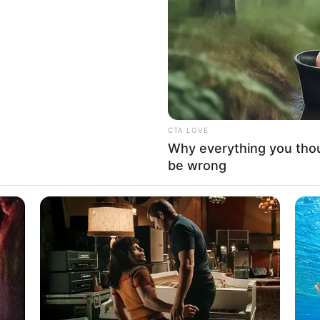
CTA LOVE
Why everything you tho
be wrong
νές Ερωτήσεις
 καθημερινά το Newstok;
νται οι έκτακτες ειδήσεις;