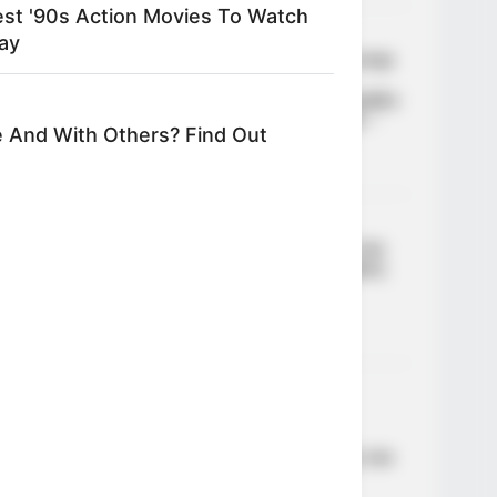
est '90s Action Movies To Watch
03
ΕΛΛΆΔΑ
ay
Σοβαρό τροχαίο ατύχημα στην
Εύβοια με τραυματίες –
Αυτοκίνητο έπεσε από μεγάλο
ύψος στον δρόμο Προκόπι –
 And With Others? Find Out
Ψαχνά (ΦΩΤΟ – ΒΙΝΤΕΟ)
·
1 min read
04
ΑΣΤΥΝΟΜΙΚΆ
Απάτη- μαμούθ σε βάρος του
ΕΟΠΥΥ: Δύο γιατροί και τρεις
φαρμακοποιοί
προφυλακίστηκαν
20/09/2024, 18:16
·
1 min read
05
ΑΣΤΥΝΟΜΙΚΆ
Θύμα εκβιασμού έπεσε
ανήλικος – Άγνωστος
κοινοποίησε προσωπικές του
στιγμές