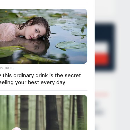
21/09/2024, 13:19
·
1 min read
NEWSLETTER
Οι σημαντικότερες ειδήσεις κάθε πρωί.
ΕΓΓΡΑΦΉ
AVORITE
this ordinary drink is the secret
eeling your best every day
POPULAR TOPICS
Featured
Τροχαίο
Θεσσαλονίκη
Φωτιά
Εύβοια
Κρήτη
Σύλληψη
Πάτρα
Τέμπη
Παναθηναϊκά νέα σήμερα
Ληστεία