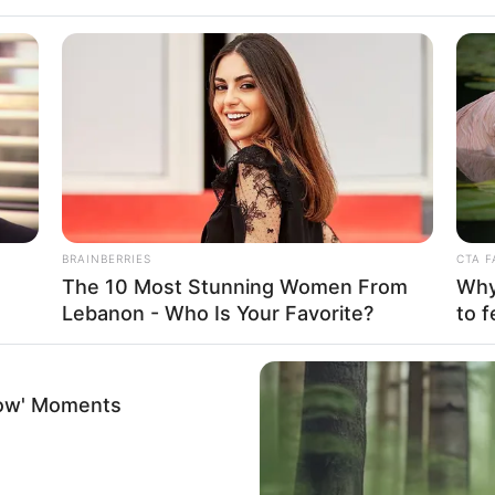
BRAINBERRIES
CTA F
The 10 Most Stunning Women From
Why 
Lebanon - Who Is Your Favorite?
to f
how' Moments