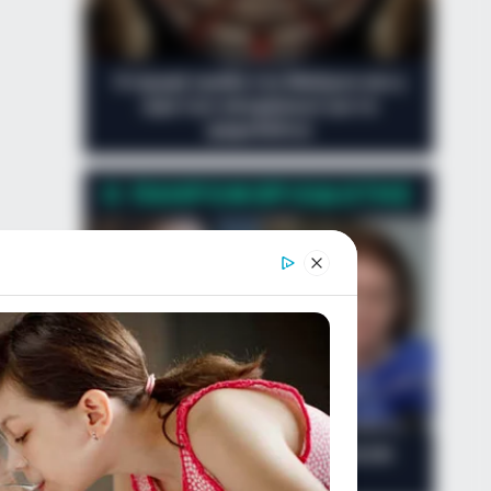
μας
Η ισχυρή τριάδα του Μαξίμου και η
ώρα των αποφάσεων για τα
ψηφοδέλτια
Ο ΠΛΗΡΟΦΟΡΙΟΔΌΤΗΣ
Η «κρυφή» κόντρα Μενδώνη και
Κεφαλογιάννη