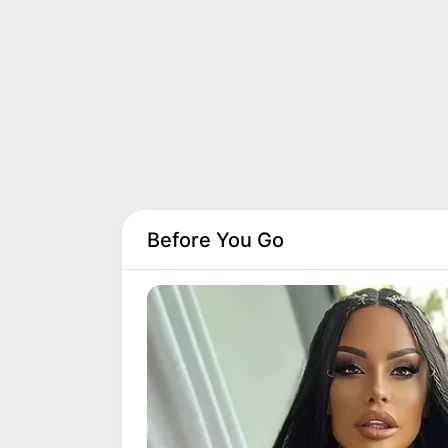
προσπαθει
Συντρόφισσα Γραμματέα, Το
την ευρωπ
αποτέλεσμα των ευρωεκλογών μας
ενισχύσου
υποχρεώνει να δούμε τα δεδομένα
αποτρεπτι
της νέας πραγματικότητας που
διαμορφώνεται στη χώρα και να
αναλάβουμε τις…
Before You Go