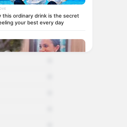
LOVE
+
this ordinary drink is the secret
eeling your best every day
+
+
+
+
+
+
+