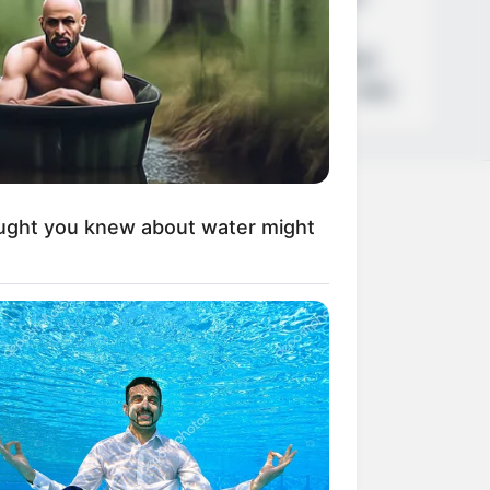
Καιρός
Κυριάκος Μητσοτάκης
Δολοφονία
Παναθηναϊκός
Χανιά
Αστυνομία
Βόλος
Θέματα
ΗΠΑ
ught you knew about water might
+
+
+