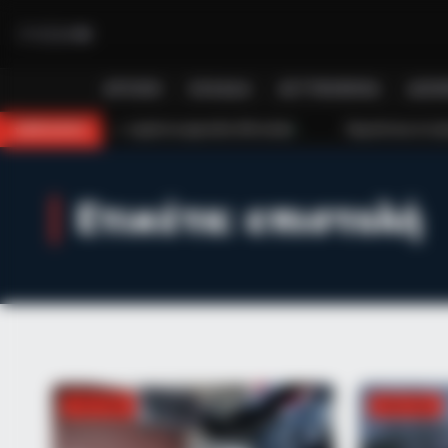
BRAINBERRIES
Sensational Seductress: Demi Moo
Performances
ΑΡΧΙΚΉ
ΕΛΛΆΔΑ
ΑΣΤΥΝΟΜΙΚΆ
ΔΙΕΘ
 αρκούδα 300 κιλών
Περιπέτεια στο βουνό για 18χρονο στη Θάσο: Η 
BREAKING
Ετικέτα:
επιστολή
ΠΟΛΙΤΙΚΉ
ΠΟΛΙΤΙΚΉ