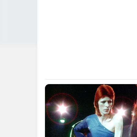
Σχετικά με το Newstok
Ειδήσεις
—
Συχ
Ποιες ειδήσεις καλύπτει
Πόσο γρήγορα δημοσιεύο