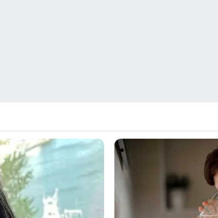
πεπεισμένος ότι η σχέση και
ών μας για να τονώσουμε
συνεργασία μεταξύ των χωρών 
αϊκή ασφάλεια και να
θα αναπτυχθούν περαιτέρω με…
με τις συλλογικές
κές…