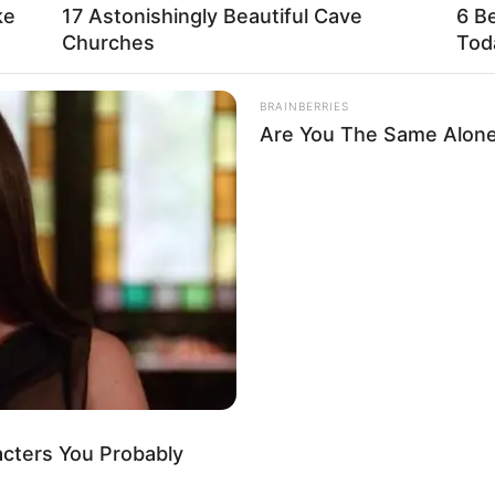
ke
17 Astonishingly Beautiful Cave
6 B
Churches
Tod
BRAINBERRIES
Are You The Same Alone
acters You Probably