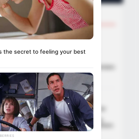
TRENDING NOW
01
ΑΣΤΥΝΟΜΙΚΆ
Ανήλικος έγινε στόχος
απατεώνων – Μετά από
s the secret to feeling your best
επιχείρηση της ΕΛΑΣ
συνελήφθη 63χρονη που
προσπάθησε να τον εξαπατήσει
τηλεφωνικά
21/09/2024, 19:06
·
1 min read
02
ΑΣΤΥΝΟΜΙΚΆ
Ζωγράφου: Συνελήφθη
δραπέτης φυλακών από την
άμεση δράση μετά από
καταδίωξη – Βγήκε από τη
φυλακή και έκλεβε αυτοκίνητα
·
1 min read
BERRIES