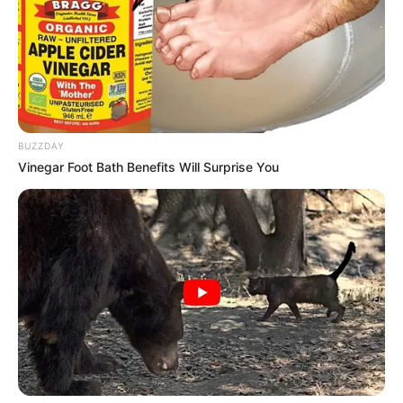
BUZZDAY
Vinegar Foot Bath Benefits Will Surprise You
Αριθμός Πιστοποίησης
242136
Η Επιχείρηση δηλώνει ότι έχει συμμορφωθεί με τη Σύσταση (ΕΕ)
2018/334 της Επιτροπής της 1ης Μαρτίου 2018 σχετικά με τα μέτρα
για την αποτελεσματική αντιμετώπιση του παράνομου
περιεχομένου στο διαδίκτυο (L 63).
Επωνυμία: ΣΩΤΗΡΙΟΣ ΙΩΑΝΝΗΣ ΜΠΑΡΣΑΚΗΣ, Διακριτικός τίτλος: