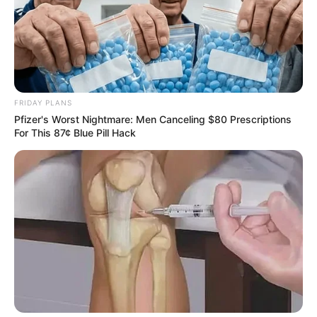
+
Πού μπορώ να διαβάσω για το πολιτικό παρασκήνιο;
Δημοσιεύετε άρθρα γνώμης και αναλύσεις για την
+
πολιτική;
FRIDAY PLANS
+
Καλύπτετε εκτενώς την οικονομική επικαιρότητα;
Pfizer's Worst Nightmare: Men Canceling $80 Prescriptions
For This 87¢ Blue Pill Hack
+
Υπάρχει ενημέρωση και πρόγνωση για τον καιρό;
Πώς μαθαίνω άμεσα για δασικές πυρκαγιές και
+
ενεργά μέτωπα;
Προσφέρετε ρεπορτάζ για τροχαία και την κίνηση
+
στους δρόμους;
Πού μπορώ να δω τις προγραμματισμένες απεργίες
+