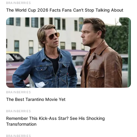
BRAINBERRIES
The World Cup 2026 Facts Fans Can't Stop Talking About
Η ισχυρή τριάδα του Μαξίμου και η ώρα των
αποφάσεων για τα ψηφοδέλτια
BRAINBERRIES
Ο ΠΛΗΡΟΦΟΡΙΟΔΌΤΗΣ
The Best Tarantino Movie Yet
BRAINBERRIES
Remember This Kick-Ass Star? See His Shocking
Transformation
BRAINBERRIES