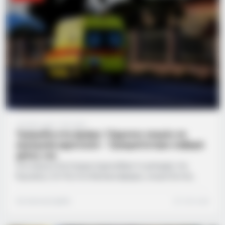
υπεράνθρωπες προσπάθειες για να σταθεροποιήσει την
υγεία της. Η άτυχη γυναίκα κατέλειξε μετά από λίγο.…
10 μήνες ago
·
1 min read
Τραγωδία στη Δράμα: 15χρονος νεκρός σε
ανατροπή αγροτικού – Τραυματίστηκε σοβαρά
φίλος του
Ένα τραγικό δυστύχημα σημειώθηκε το μεσημέρι της
Κυριακής (12/10) στον Βώλακα Δράμας, σκορπίζοντας
ανείπωτη θλίψη στην τοπική κοινωνία. Σύμφωνα με
πληροφορίες της ΕΡΤ, τέσσερα ανήλικα αγόρια, ηλικίας 13,
Συντακτική Ομάδα
1 min read
14 και 15 ετών, κάτοικοι της περιοχής, είχαν πάρει ένα
αγροτικό όχημα και κινούνταν στους δρόμους του χωριού.