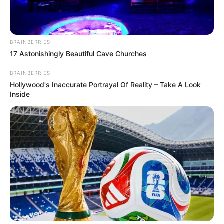
Ο ΠΛΗΡΟΦΟΡΙΟΔΌΤΗΣ
BRAINBERRIES
17 Astonishingly Beautiful Cave Churches
BRAINBERRIES
Hollywood's Inaccurate Portrayal Of Reality – Take A Look
Inside
Ο Ευριπίδης Στυλιανίδης και το «αντάρτικο» της
Αναθεώρησης του Συντάγματος
Ο ΠΛΗΡΟΦΟΡΙΟΔΌΤΗΣ