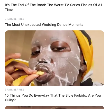
It's The End Of The Road: The Worst TV Series Finales Of All
Time
BRAINBERRIES
The Most Unexpected Wedding Dance Moments
Η «κρυφή» κόντρα Μενδώνη και Κεφαλογιάννη
TRENDING NOW
01
ΑΣΤΥΝΟΜΙΚΆ
Ανήλικος έγινε στόχος απατεώνων – Μετά από
επιχείρηση της ΕΛΑΣ συνελήφθη 63χρονη που
προσπάθησε να τον εξαπατήσει τηλεφωνικά
BRAINBERRIES
21/09/2024, 19:06
·
1 min read
15 Things You Do Everyday That The Bible Forbids: Are You
Guilty?
02
ΑΣΤΥΝΟΜΙΚΆ
Ζωγράφου: Συνελήφθη δραπέτης φυλακών από