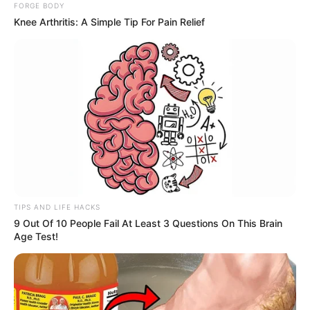
και κινητοποιήσεις;
FORGE BODY
Knee Arthritis: A Simple Tip For Pain Relief
+
Υπάρχει άμεση καταγραφή για σεισμικές δονήσεις;
Καλύπτετε θέματα που αφορούν επιδόματα και
+
παροχές;
+
Το site διαθέτει ενότητα για διεθνή επικαιρότητα;
+
Υπάρχει κάλυψη για τον Αθλητισμό;
TIPS AND LIFE HACKS
+
Μπορώ να διαβάσω νέα που αφορούν την Υγεία;
9 Out Of 10 People Fail At Least 3 Questions On This Brain
Age Test!
Ενημερώνετε για πολιτιστικές εκδηλώσεις και
+
τέχνες;