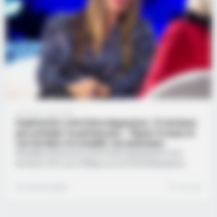
3 έτη ago
·
1 min read
Συγκλονίζει η Άντζελα Δημητρίου: «Ο πατέρας
μου χτύπαγε τη μητέρα μου – Ήμουν έτοιμη να
του πετάξω στο κεφάλι την γκαζιέρα»
Μία βαθιά προσωπική συνέντευξη παραχώρησε στην
εκπομπή «Σπίτι με το Mega» με την Ρούλα Κορομηλά η
Άντζελα Δημητρίου. Η αγαπημένη τραγουδίστρια, μεταξύ
άλλων μίλησε για τον πατέρα της και την σωματική
Συντακτική Ομάδα
1 min read
κακοποίηση που ασκούσε στη μητέρα της. «Δεν δίνω
συνεντεύξεις γιατί παραποιούν πολλά πράγματα και δεν
θέλω. Με έχει κουράσει πάρα πολύ και δεν θέλω. Όταν