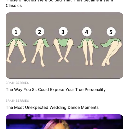
Classics
02
ΑΣΤΥΝΟΜΙΚΆ
Ζωγράφου: Συνελήφθη δραπέτης φυλακών από
την άμεση δράση μετά από καταδίωξη – Βγήκε
από τη φυλακή και έκλεβε αυτοκίνητα
·
1 min read
03
ΕΛΛΆΔΑ
Σοβαρό τροχαίο ατύχημα στην Εύβοια με
τραυματίες – Αυτοκίνητο έπεσε από μεγάλο
ύψος στον δρόμο Προκόπι – Ψαχνά (ΦΩΤΟ –
ΒΙΝΤΕΟ)
·
1 min read
BRAINBERRIES
The Way You Sit Could Expose Your True Personality
04
ΑΣΤΥΝΟΜΙΚΆ
Απάτη- μαμούθ σε βάρος του ΕΟΠΥΥ: Δύο γιατροί
BRAINBERRIES
και τρεις φαρμακοποιοί προφυλακίστηκαν
The Most Unexpected Wedding Dance Moments
20/09/2024, 18:16
·
1 min read
05
ΑΣΤΥΝΟΜΙΚΆ