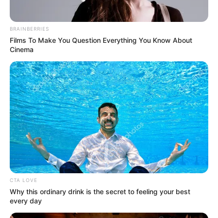
τέχνες;
BRAINBERRIES
Films To Make You Question Everything You Know About
Cinema
Αριθμός Πιστοποίησης
242136
CTA LOVE
Η Επιχείρηση δηλώνει ότι έχει συμμορφωθεί με τη Σύσταση (ΕΕ)
Why this ordinary drink is the secret to feeling your best
2018/334 της Επιτροπής της 1ης Μαρτίου 2018 σχετικά με τα μέτρα
every day
για την αποτελεσματική αντιμετώπιση του παράνομου