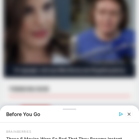
Η «κρυφή» κόντρα Μενδώνη και Κεφαλογιάννη
TRENDING NOW
01
ΑΣΤΥΝΟΜΙΚΆ
Before You Go
Ανήλικος έγινε στόχος απατεώνων – Μετά από
επιχείρηση της ΕΛΑΣ συνελήφθη 63χρονη που
προσπάθησε να τον εξαπατήσει τηλεφωνικά
BRAINBERRIES
21/09/2024, 19:06
·
1 min read
These 6 Movies Were So Bad That They Became Instant