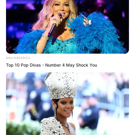
Θύμα εκβιασμού έπεσε ανήλικος – Άγνωστος
κοινοποίησε προσωπικές του στιγμές
21/09/2024, 13:19
·
1 min read
NEWSLETTER
Οι σημαντικότερες ειδήσεις κάθε πρωί.
BRAINBERRIES
Top 10 Pop Divas - Number 4 May Shock You
ΕΓΓΡΑΦΉ
POPULAR TOPICS
Featured
Τροχαίο
Θεσσαλονίκη
Φωτιά
Εύβοια
Κρήτη
Σύλληψη
Πάτρα
Τέμπη
Παναθηναϊκά νέα σήμερα
Ληστεία
Καιρός