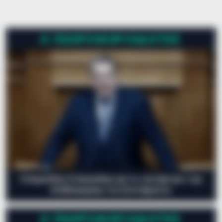
ήμουν 11 χρονών σταμάτησα το σχολείο γιατί έπρεπε να
δουλέψω και να βοηθήσω τη…
Ο ΠΛΗΡΟΦΟΡΙΟΔΌΤΗΣ
Ο Ευριπίδης Στυλιανίδης και το «αντάρτικο» της
Αναθεώρησης του Συντάγματος
Ο ΠΛΗΡΟΦΟΡΙΟΔΌΤΗΣ