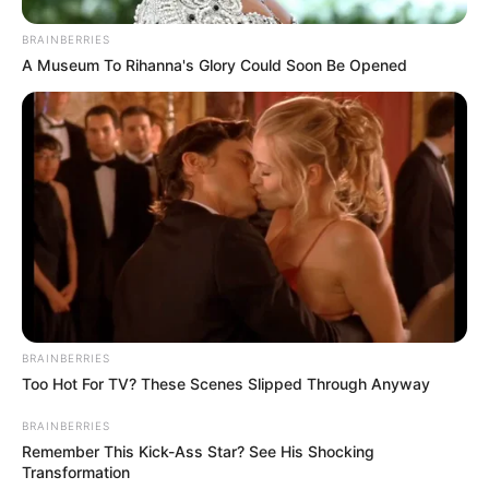
Κυριάκος Μητσοτάκης
Δολοφονία
Παναθηναϊκός
BRAINBERRIES
Χανιά
Αστυνομία
Βόλος
Θέματα
ΗΠΑ
A Museum To Rihanna's Glory Could Soon Be Opened
+
Σχετικά με το Newstok
Ειδήσεις
—
Συχνές Ερωτήσεις
+
Ποιες ειδήσεις καλύπτει καθημερινά το Newstok;
BRAINBERRIES
Too Hot For TV? These Scenes Slipped Through Anyway
+
Πόσο γρήγορα δημοσιεύονται οι έκτακτες ειδήσεις;
BRAINBERRIES
Remember This Kick-Ass Star? See His Shocking
Transformation
Προσφέρετε ενημέρωση για την Πολιτική και την