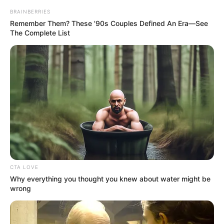
+
Οικονομία;
BRAINBERRIES
Remember Them? These '90s Couples Defined An Era—See
The Complete List
+
Πού μπορώ να διαβάσω για το πολιτικό παρασκήνιο;
Δημοσιεύετε άρθρα γνώμης και αναλύσεις για την
+
πολιτική;
+
Καλύπτετε εκτενώς την οικονομική επικαιρότητα;
+
Υπάρχει ενημέρωση και πρόγνωση για τον καιρό;
Πώς μαθαίνω άμεσα για δασικές πυρκαγιές και
CTA LOVE
+
ενεργά μέτωπα;
Why everything you thought you knew about water might be
wrong
Προσφέρετε ρεπορτάζ για τροχαία και την κίνηση
+
στους δρόμους;