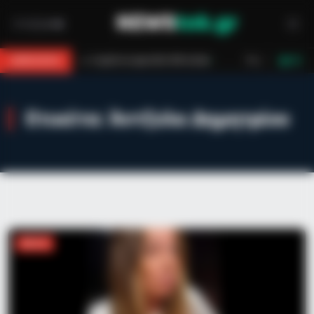
τεράστια αρκούδα 300 κιλών
Περιπέτεια στο βουνό για 18χρονο στη 
BREAKING
LIVE
Ετικέτα:
Άντζελα Δημητρίου
MEDIA