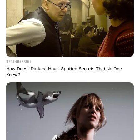
Πού μπορώ να δω τις προγραμματισμένες απεργίες
+
και κινητοποιήσεις;
+
Υπάρχει άμεση καταγραφή για σεισμικές δονήσεις;
Καλύπτετε θέματα που αφορούν επιδόματα και
+
BRAINBERRIES
παροχές;
How Does "Darkest Hour" Spotted Secrets That No One
Knew?
+
Το site διαθέτει ενότητα για διεθνή επικαιρότητα;
+
Υπάρχει κάλυψη για τον Αθλητισμό;
+
Μπορώ να διαβάσω νέα που αφορούν την Υγεία;
Ενημερώνετε για πολιτιστικές εκδηλώσεις και
+