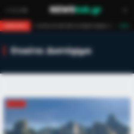
 στο κενό από τον πέμπτο όροφο πολυκατοικίας
Τραγωδία στη Μύκονο
BREAKING
LIVE
Ετικέτα:
Δυστύχημα
ΕΛΛΆΔΑ