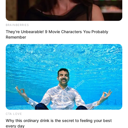
BRAINBERRIES
They're Unbearable! 9 Movie Characters You Probably
Remember
Η ισχυρή τριάδα του Μαξίμου και η ώρα των
αποφάσεων για τα ψηφοδέλτια
Ο ΠΛΗΡΟΦΟΡΙΟΔΌΤΗΣ
CTA LOVE
Why this ordinary drink is the secret to feeling your best
every day