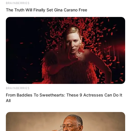
BRAINBERRIES
The Truth Will Finally Set Gina Carano Free
NEWSLETTER
Οι σημαντικότερες ειδήσεις κάθε πρωί.
ΕΓΓΡΑΦΉ
POPULAR TOPICS
BRAINBERRIES
Featured
Τροχαίο
Θεσσαλονίκη
Φωτιά
Εύβοια
From Baddies To Sweethearts: These 9 Actresses Can Do It
Κρήτη
Σύλληψη
Πάτρα
Τέμπη
All
Παναθηναϊκά νέα σήμερα
Ληστεία
Καιρός
Κυριάκος Μητσοτάκης
Δολοφονία
Παναθηναϊκός
Χανιά
Αστυνομία
Βόλος
Θέματα
ΗΠΑ