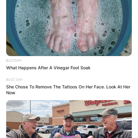
+
Υπάρχει άμεση καταγραφή για σεισμικές δονήσεις;
Καλύπτετε θέματα που αφορούν επιδόματα και
+
παροχές;
+
Το site διαθέτει ενότητα για διεθνή επικαιρότητα;
BUZZDAY
What Happens After A Vinegar Foot Soak
+
Υπάρχει κάλυψη για τον Αθλητισμό;
BUZZ DAY
She Chose To Remove The Tattoos On Her Face. Look At Her
Now
+
Μπορώ να διαβάσω νέα που αφορούν την Υγεία;
Ενημερώνετε για πολιτιστικές εκδηλώσεις και
+
τέχνες;