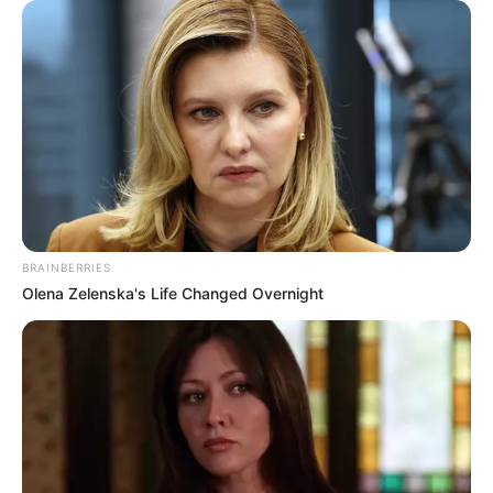
Ο ΠΛΗΡΟΦΟΡΙΟΔΌΤΗΣ
BRAINBERRIES
Olena Zelenska's Life Changed Overnight
Ο Ευριπίδης Στυλιανίδης και το «αντάρτικο» της
Αναθεώρησης του Συντάγματος
Ο ΠΛΗΡΟΦΟΡΙΟΔΌΤΗΣ