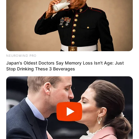
+
Σχετικά με το Newstok
NEUROMIND PRO
Ειδήσεις
—
Συχνές Ερωτήσεις
Japan's Oldest Doctors Say Memory Loss Isn't Age: Just
Stop Drinking These 3 Beverages
+
Ποιες ειδήσεις καλύπτει καθημερινά το Newstok;
+
Πόσο γρήγορα δημοσιεύονται οι έκτακτες ειδήσεις;
Προσφέρετε ενημέρωση για την Πολιτική και την
+
Οικονομία;