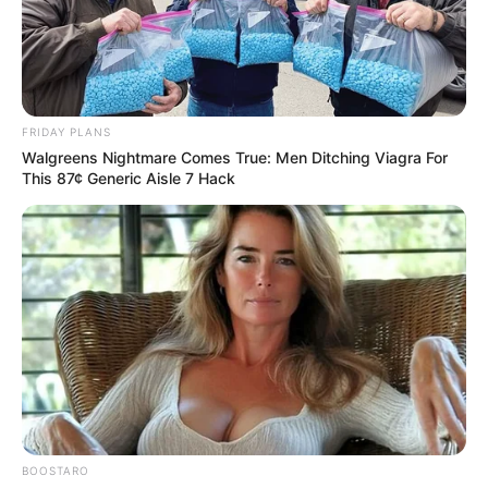
FRIDAY PLANS
Walgreens Nightmare Comes True: Men Ditching Viagra For
This 87¢ Generic Aisle 7 Hack
Αριθμός Πιστοποίησης
242136
Η Επιχείρηση δηλώνει ότι έχει συμμορφωθεί με τη Σύσταση (ΕΕ)
2018/334 της Επιτροπής της 1ης Μαρτίου 2018 σχετικά με τα μέτρα
για την αποτελεσματική αντιμετώπιση του παράνομου
περιεχομένου στο διαδίκτυο (L 63).
Επωνυμία: ΣΩΤΗΡΙΟΣ ΙΩΑΝΝΗΣ ΜΠΑΡΣΑΚΗΣ, Διακριτικός τίτλος:
BOOSTARO
BARSAKIS Media Group,