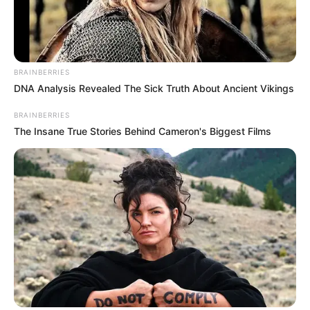
την άμεση δράση μετά από καταδίωξη – Βγήκε
από τη φυλακή και έκλεβε αυτοκίνητα
·
1 min read
03
BRAINBERRIES
ΕΛΛΆΔΑ
DNA Analysis Revealed The Sick Truth About Ancient Vikings
Σοβαρό τροχαίο ατύχημα στην Εύβοια με
τραυματίες – Αυτοκίνητο έπεσε από μεγάλο
ύψος στον δρόμο Προκόπι – Ψαχνά (ΦΩΤΟ –
BRAINBERRIES
ΒΙΝΤΕΟ)
The Insane True Stories Behind Cameron's Biggest Films
·
1 min read
04
ΑΣΤΥΝΟΜΙΚΆ
Απάτη- μαμούθ σε βάρος του ΕΟΠΥΥ: Δύο γιατροί
και τρεις φαρμακοποιοί προφυλακίστηκαν
20/09/2024, 18:16
·
1 min read
05
ΑΣΤΥΝΟΜΙΚΆ
Θύμα εκβιασμού έπεσε ανήλικος – Άγνωστος
κοινοποίησε προσωπικές του στιγμές
21/09/2024, 13:19
·
1 min read