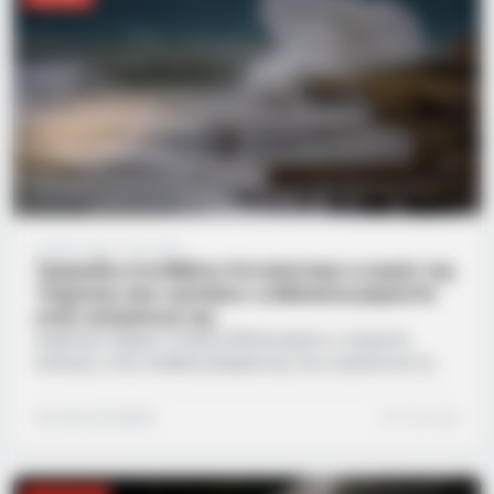
πλευρό των οικογενειών…
6 μήνες ago
·
1 min read
Τραγωδία στη Μάλτα: Εντοπίστηκε η σορός της
13χρονης που «κατάπιε» η θάλασσα μπροστά
στην οικογένειά της
Γράφτηκε σήμερα, Τετάρτη 28 Ιανουαρίου, ο τραγικός
επίλογος στην υπόθεση εξαφάνισης που συγκλόνισε τη
Μάλτα, καθώς ομάδα δυτών κατάφερε να ανασύρει τη σορό
του 13χρονου κοριτσιού από την Πολωνία. Το άτυχο παιδί
Συντακτική Ομάδα
1 min read
είχε χαθεί στα αφρισμένα νερά το απόγευμα της Δευτέρας,
όταν παρασύρθηκε από γιγαντιαία κύματα στο βόρειο
τμήμα του νησιού, επιβεβαιώνοντας τους χειρότερους