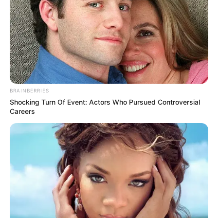
+
Πού μπορώ να διαβάσω για το πολιτικό παρασκήνιο;
Δημοσιεύετε άρθρα γνώμης και αναλύσεις για την
+
πολιτική;
+
Καλύπτετε εκτενώς την οικονομική επικαιρότητα;
BRAINBERRIES
+
Υπάρχει ενημέρωση και πρόγνωση για τον καιρό;
Shocking Turn Of Event: Actors Who Pursued Controversial
Careers
Πώς μαθαίνω άμεσα για δασικές πυρκαγιές και
+
ενεργά μέτωπα;
Προσφέρετε ρεπορτάζ για τροχαία και την κίνηση
+
στους δρόμους;
Πού μπορώ να δω τις προγραμματισμένες απεργίες
+
και κινητοποιήσεις;