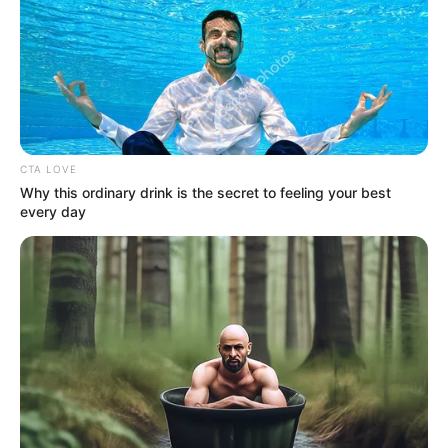
NEWSLETTER
Οι σημαντικότερες ειδήσεις κάθε πρωί.
ΕΓΓΡΑΦΉ
CTA LOVE
Why this ordinary drink is the secret to feeling your best
every day
POPULAR TOPICS
Featured
Τροχαίο
Θεσσαλονίκη
Φωτιά
Εύβοια
Κρήτη
Σύλληψη
Πάτρα
Τέμπη
Παναθηναϊκά νέα σήμερα
Ληστεία
Καιρός
Κυριάκος Μητσοτάκης
Δολοφονία
Παναθηναϊκός
Χανιά
Αστυνομία
Βόλος
Θέματα
ΗΠΑ