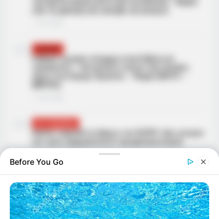
την άμεση δράση μετά από καταδίωξη – Βγήκε
από τη φυλακή και έκλεβε αυτοκίνητα
·
1 min read
03
ΕΛΛΆΔΑ
Σοβαρό τροχαίο ατύχημα στην Εύβοια με
τραυματίες – Αυτοκίνητο έπεσε από μεγάλο
ύψος στον δρόμο Προκόπι – Ψαχνά (ΦΩΤΟ –
ΒΙΝΤΕΟ)
·
1 min read
04
ΑΣΤΥΝΟΜΙΚΆ
Απάτη- μαμούθ σε βάρος του ΕΟΠΥΥ: Δύο γιατροί
και τρεις φαρμακοποιοί προφυλακίστηκαν
20/09/2024, 18:16
·
1 min read
Before You Go
05
ΑΣΤΥΝΟΜΙΚΆ
Θύμα εκβιασμού έπεσε ανήλικος – Άγνωστος
κοινοποίησε προσωπικές του στιγμές
21/09/2024, 13:19
·
1 min read