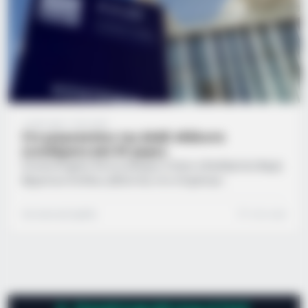
1 μήνα ago
·
1 min read
Στο μικροσκόπιο της ΑΑΔΕ αδήλωτα
εισοδήματα από 93 χώρες
Ένα εκτεταμένο δίκτυο ελέγχου στήνει η Ανεξάρτητη Αρχή
Δημοσίων Εσόδων, βάζοντας στο στόχαστρο
φορολογικούς κατοίκους Ελλάδας με αδήλωτα εισοδήματα
εκτός συνόρων. Αξιοποιώντας το σύστημα αυτόματης
Συντακτική Ομάδα
1 min read
ανταλλαγής πληροφοριών, η φορολογική διοίκηση
λαμβάνει πλέον αναλυτικά δεδομένα από 93 χώρες,
συμπεριλαμβανομένων κρατών της Ευρωπαϊκής Ένωσης
και γνωστών διεθνών χρηματοοικονομικών κέντρων όπως
η Ελβετία, το Λιχτενστάιν, η Σιγκαπούρη και τα Ηνωμένα
Αραβικά Εμιράτα. Η διαδικασία περιλαμβάνει