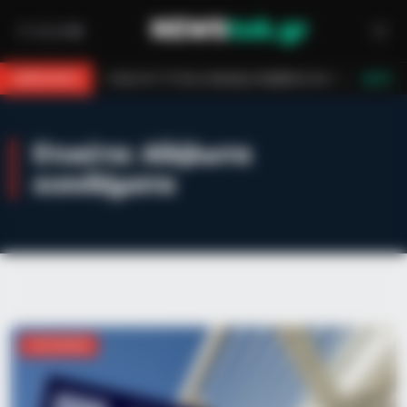
 Η κλήση στο 112 και η έγκαιρη επέμβαση των πυροσβεστών τον έσωσαν!
BREAKING
LIVE
Ετικέτα:
Αδήλωτα
εισοδήματα
ΟΙΚΟΝΟΜΊΑ