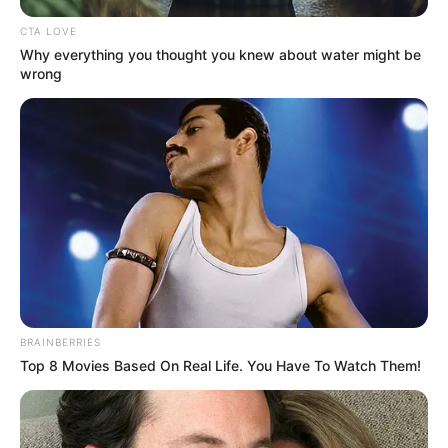
CTA LOVE
Why everything you thought you knew about water might be
wrong
+
Σχετικά με το Newstok
Ειδήσεις
—
Συχνές Ερωτήσεις
+
Ποιες ειδήσεις καλύπτει καθημερινά το Newstok;
+
Πόσο γρήγορα δημοσιεύονται οι έκτακτες ειδήσεις;
BRAINBERRIES
Top 8 Movies Based On Real Life. You Have To Watch Them!
Προσφέρετε ενημέρωση για την Πολιτική και την
+
Οικονομία;