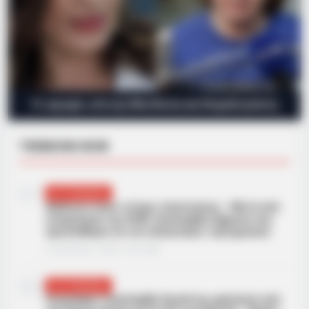
Η «κρυφή» κόντρα Μενδώνη και Κεφαλογιάννη
TRENDING NOW
01
ΑΣΤΥΝΟΜΙΚΆ
Ανήλικος έγινε στόχος απατεώνων – Μετά από
επιχείρηση της ΕΛΑΣ συνελήφθη 63χρονη που
προσπάθησε να τον εξαπατήσει τηλεφωνικά
21/09/2024, 19:06
·
1 min read
02
ΑΣΤΥΝΟΜΙΚΆ
Ζωγράφου: Συνελήφθη δραπέτης φυλακών από