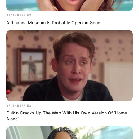
+
Υπάρχει άμεση καταγραφή για σεισμικές δονήσεις;
BRAINBERRIES
A Rihanna Museum Is Probably Opening Soon
Καλύπτετε θέματα που αφορούν επιδόματα και
+
παροχές;
+
Το site διαθέτει ενότητα για διεθνή επικαιρότητα;
+
Υπάρχει κάλυψη για τον Αθλητισμό;
+
Μπορώ να διαβάσω νέα που αφορούν την Υγεία;
BRAINBERRIES
Ενημερώνετε για πολιτιστικές εκδηλώσεις και
Culkin Cracks Up The Web With His Own Version Of ‘Home
+
τέχνες;
Alone’