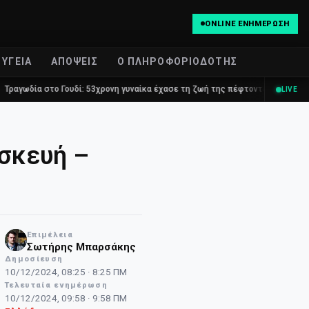
ONLINE ΕΝΗΜΈΡΩΣΗ
ΥΓΕΊΑ
ΑΠΌΨΕΙΣ
Ο ΠΛΗΡΟΦΟΡΙΟΔΌΤΗΣ
ουδί: 53χρονη γυναίκα έχασε τη ζωή της πέφτοντας στο κενό από τον πέμπτ
LIVE
σκευή –
Επιμέλεια
NT
Σωτήρης Μπαρσάκης
Δημοσίευση
10/12/2024, 08:25 · 8:25 ΠΜ
Τελευταία ενημέρωση
10/12/2024, 09:58 · 9:58 ΠΜ