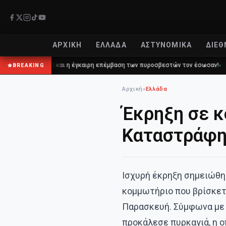
ΑΡΧΙΚΉ
ΕΛΛΆΔΑ
ΑΣΤΥΝΟΜΙΚΆ
ΔΙΕΘ
112 και η έγκαιρη επέμβαση των πυροσβεστών τον έσωσαν!
Επίδομα 1
BREAKING
Αρχική
»
Ελλάδα
Έκρηξη σε κ
Καταστράφη
Ισχυρή έκρηξη σημειώθη
κομμωτήριο που βρίσκετ
Παρασκευή. Σύμφωνα με 
προκάλεσε πυρκαγιά, η 