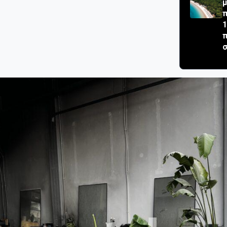
μ
π
1
π
σ