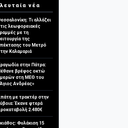
λευταία νέα
εσσαλονίκη: Τι αλλάζει
τις λεωφορειακές
ραμμές με τη
ειτουργία της
πέκτασης του Μετρό
την Καλαμαριά
ραγωδία στην Πάτρα:
Πέθανε βρέφος οκτώ
ημερών στη ΜΕΘ του
Άγιος Ανδρέας»
πάτη με τρακτέρ στην
ύβοια: Έκανε φτερά
ροκαταβολή 2.480€
κιάθος: Φυλάκιση 15