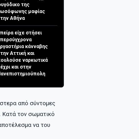
υγόδικο της
ρωσόφωνης μαφίας
την Αθήνα
πείρα είχε στήσει
υπερσύγχρονα
ργαστήρια κάνναβης
την Αττική και
πουλούσε ναρκωτικά
έχρι και στην
Πανεπιστημιούπολη
ύστερα από σύντομες
. Κατά τον σωματικό
 αποτέλεσμα να του