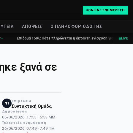
ONLINE ΕΝΗΜΈΡΩΣΗ
ΥΓΕΊΑ
ΑΠΌΨΕΙΣ
Ο ΠΛΗΡΟΦΟΡΙΟΔΌΤΗΣ
 150€: Πότε πληρώνεται η έκτακτη ενίσχυση για παιδιά
Τραγωδία στο
LIVE
ηκε ξανά σε
Επιμέλεια
NT
Συντακτική Ομάδα
Δημοσίευση
06/06/2026, 17:53 · 5:53 ΜΜ
Τελευταία ενημέρωση
26/06/2026, 07:49 · 7:49 ΠΜ