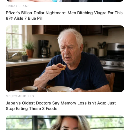
FRIDAY PLANS
Pfizer's Billion-Dollar Nightmare: Men Ditching Viagra For This
87¢ Aisle 7 Blue Pill
NEUROMIND PRO
Στο στόχαστρο της Ευρωπαϊκής Εισαγγελίας
Japan's Oldest Doctors Say Memory Loss Isn't Age: Just
Stop Eating These 3 Foods
βρίσκεται ένα καλά οργανωμένο κύκλωμα που
φέρεται να αποσπούσε παράνομα ευρωπαϊκές
αγροτικές επιδοτήσεις στη Θεσσαλία, με την