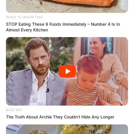
GOOD TO KNOW THIS
STOP Eating These 9 Foods Immediately – Number 4 Is In
Almost Every Kitchen
BUZZ DAY
The Truth About Archie They Couldn't Hide Any Longer