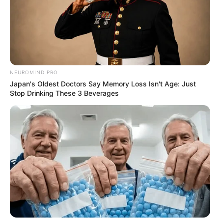
Χανιά: Νεκρός 64χρονος άνδρας σε
πισίνα ξενοδοχείου
NEUROMIND PRO
Δείτε όλες τις τελευταίες
Ειδήσεις
από την Ελλάδα και
Japan's Oldest Doctors Say Memory Loss Isn't Age: Just
Stop Drinking These 3 Beverages
τον Κόσμο, τη στιγμή που συμβαίνουν, στο
Newstok.gr
.