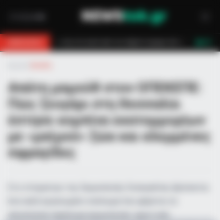
ό από τον πέμπτο όροφο πολυκατοικίας
Τραγωδία στη Μύκονο: Νεκρό
BREAKING
LIVE
Αρχική
»
Ελλάδα
Απάτη μαμούθ στον ΟΠΕΚΕΠΕ:
Πώς ζευγάρι στη Θεσσαλία
έστησε κομπίνα εκατομμυρίων
με «μαϊμού» ζώα και κλεμμένες
σφραγίδες
Στο στόχαστρο της Ευρωπαϊκής Εισαγγελίας βρίσκεται
ένα καλά οργανωμένο κύκλωμα που φέρεται να
αποσπούσε παράνομα ευρωπαϊκές αγροτικές