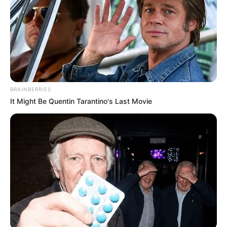
Συντακτική Ομάδα
Δημοσίευση
10/09/2025, 23:21 · 11:21 ΜΜ
Τελευταία ενημέρωση
10/09/2025, 23:21 · 11:21 ΜΜ
Κοινοποίησε άρθρο
BRAINBERRIES
It Might Be Quentin Tarantino's Last Movie
Προσθήκη το
newstok.gr
στην Google
Ανακαλύψτε περισσότερα άρθρα στα αποτελέσματα
αναζήτησης.