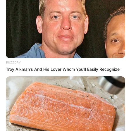
BUZZDAY
Troy Aikman's And His Lover Whom You'll Easily Recognize