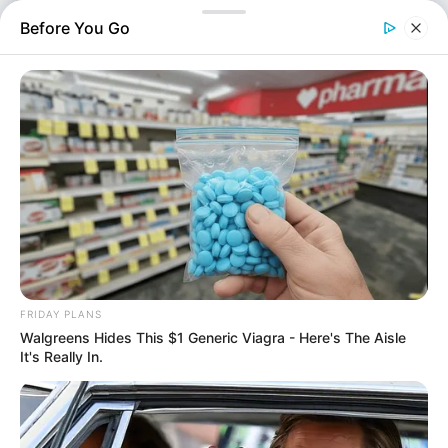
επιδοτήσεις στη Θεσσαλία, με την έρευνα να εστιάζει σε
Before You Go
ένα ζευγάρι που διαδραμάτιζε κεντρικό ρόλο στην
υπόθεση. Η δράση τους περιλάμβανε την υποβολή…
FRIDAY PLANS
Walgreens Hides This $1 Generic Viagra - Here's The Aisle
It's Really In.
Ελλάδα
Επιμέλεια
NT