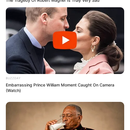
The Tragedy Of Robert Wagner Is Truly Very Sad
στέρησαν πολύτιμους πόρους από τους
νόμιμους παραγωγούς.
Τελευταία νέα
Άκης Σκέρτσος: ‘’ Μην σταματήσουμε να
επενδύουμε στην πρόληψη, η
μεγαλύτερη τιμή στους νεκρούς
πυροσβέστες και πιλότους ‘’
BUZZDAY
Τραγωδία στο Γουδί: 53χρονη γυναίκα
Embarrassing Prince William Moment Caught On Camera
έχασε τη ζωή της πέφτοντας στο κενό
(Watch)
από τον πέμπτο όροφο πολυκατοικίας
Κύθηρα: Απαγορεύτηκε η πρόσβαση
στην παραλία Λυκοδήμου για λόγους
ασφαλείας – Η ανακοίνωση του Δήμου