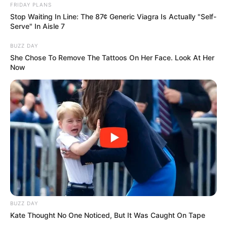
FRIDAY PLANS
Stop Waiting In Line: The 87¢ Generic Viagra Is Actually "Self-
Serve" In Aisle 7
BUZZ DAY
She Chose To Remove The Tattoos On Her Face. Look At Her
Now
BUZZ DAY
Kate Thought No One Noticed, But It Was Caught On Tape