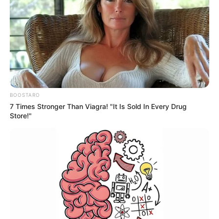
έρευνα να εστιάζει σε ένα ζευγάρι που
διαδραμάτιζε κεντρικό ρόλο στην υπόθεση. Η
δράση τους περιλάμβανε την υποβολή πλαστών
στοιχείων και βεβαιώσεων στον ΟΠΕΚΕΠΕ, με
μεθόδους που παραπέμπουν σε
BOOSTARO
κινηματογραφική ταινία.
7 Times Stronger Than Viagra! "It Is Sold In Every Drug
Store!"
Πρωταγωνιστές της υπόθεσης, σύμφωνα με τις
πληροφορίες, είναι ένας ιδιοκτήτης Κέντρου
Υποδοχής Δηλώσεων (ΚΥΔ) και η σύζυγός του,
δημόσια υπάλληλος στην περιφέρεια.
Αξιοποιώντας τις θέσεις τους, φέρονται να
είχαν στήσει ένα σύστημα που διευκόλυνε την