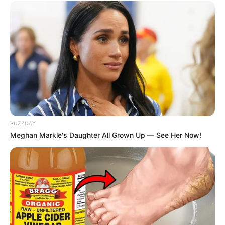
BUZZDAY
Meghan Markle's Daughter All Grown Up — See Her Now!