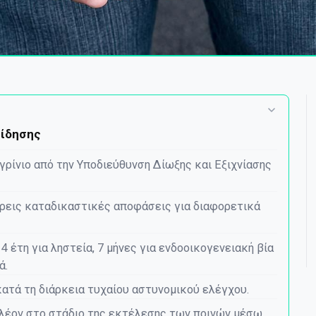
είδησης
ρίνιο από την Υποδιεύθυνση Δίωξης και Εξιχνίασης
ρεις καταδικαστικές αποφάσεις για διαφορετικά
4 έτη για ληστεία, 7 μήνες για ενδοοικογενειακή βία
ά.
ατά τη διάρκεια τυχαίου αστυνομικού ελέγχου.
πλέον στο στάδιο της εκτέλεσης των ποινών μέσω