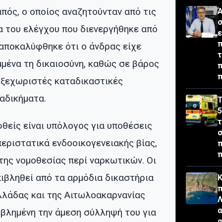
πός, ο οποίος αναζητούνταν από τις
Ά
σ
α του ελέγχου που διενεργήθηκε από
π
 αποκαλύφθηκε ότι ο άνδρας είχε
τ
μένα τη δικαιοσύνη, καθώς σε βάρος
π
π
 ξεχωριστές καταδικαστικές
αδικήματα.
Τ
5
τ
θείς είναι υπόλογος για υποθέσεις
σ
εριστατικά ενδοοικογενειακής βίας,
π
της νομοθεσίας περί ναρκωτικών. Οι
πιβληθεί από τα αρμόδια δικαστήρια
Κ
π
λλάδας και της Αιτωλοακαρνανίας
Λ
α
εβλημένη την άμεση σύλληψή του για