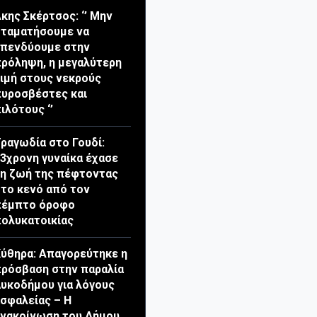
κης Σκέρτσος: ‘’ Μην
ταματήσουμε να
επενδύουμε στην
ρόληψη, η μεγαλύτερη
ιμή στους νεκρούς
υροσβέστες και
ιλότους ‘’
ραγωδία στο Γουδί:
3χρονη γυναίκα έχασε
η ζωή της πέφτοντας
το κενό από τον
πέμπτο όροφο
ολυκατοικίας
ύθηρα: Απαγορεύτηκε η
ρόσβαση στην παραλία
υκοδήμου για λόγους
σφαλείας – Η
ανακοίνωση του Δήμου