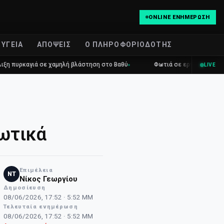
ONLINE ΕΝΗΜΈΡΩΣΗ
ΥΓΕΊΑ
ΑΠΌΨΕΙΣ
Ο ΠΛΗΡΟΦΟΡΙΟΔΌΤΗΣ
γιά σε χαμηλή βλάστηση στο Βαθύ
Φωτιά σε εργοστάσιο ανακύκλωση
LIVE
κωτικά
Επιμέλεια
NT
Νίκος Γεωργίου
Δημοσίευση
08/06/2026, 17:52 · 5:52 ΜΜ
Τελευταία ενημέρωση
08/06/2026, 17:52 · 5:52 ΜΜ