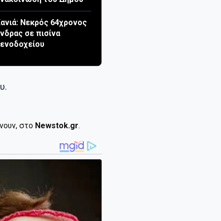
ανιά: Νεκρός 64χρονος
νδρας σε πισίνα
ξενοδοχείου
υ.
ίνουν, στο
Newstok.gr
.