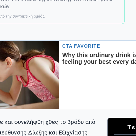
κών.
 από την συντακτική ομάδα
κε και συνελήφθη χθες το βράδυ από
Τε
ιεύθυνσης Δίωξης και Εξιχνίασης