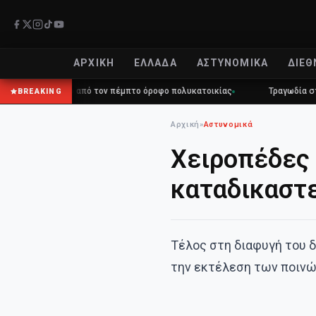
ΑΡΧΙΚΉ
ΕΛΛΆΔΑ
ΑΣΤΥΝΟΜΙΚΆ
ΔΙΕΘ
στο κενό από τον πέμπτο όροφο πολυκατοικίας
Τραγωδία στη Μύκονο:
BREAKING
Αρχική
»
Αστυνομικά
Χειροπέδες 
καταδικαστε
Τέλος στη διαφυγή του δ
την εκτέλεση των ποινώ