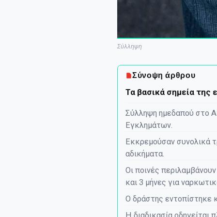
Σύλληψη
Σύνοψη άρθρου
Τα βασικά σημεία της 
Σύλληψη ημεδαπού στο Αγ
Εγκλημάτων.
Εκκρεμούσαν συνολικά τ
αδικήματα.
Οι ποινές περιλαμβάνουν 
και 3 μήνες για ναρκωτικ
Ο δράστης εντοπίστηκε κ
Η διαδικασία οδηγείται 