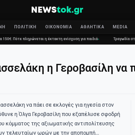
ΝΉ
ΠΟΛΙΤΙΚΉ
ΟΙΚΟΝΟΜΊΑ
ΑΘΛΗΤΙΚΆ
MEDIA
ηρώνεται η έκτακτη ενίσχυση για παιδιά
Τραγωδία στο Γουδί: 53χρον
ασσελάκη η Γεροβασίλη να 
ασσελάκη να πάει σε εκλογές για ηγεσία στον
ηύθυνε η Όλγα Γεροβασίλη που εξαπέλυσε σφοδρή
ου κόμματος της αξιωματικής αντιπολίτευσης
 των τελευταίων ωρών με την αποπομπή…