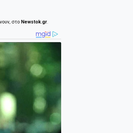
ίνουν, στο
Newstok.gr
.