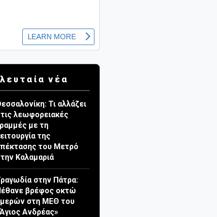
λευταία νέα
εσσαλονίκη: Τι αλλάζει
τις λεωφορειακές
ραμμές με τη
ειτουργία της
πέκτασης του Μετρό
την Καλαμαριά
ραγωδία στην Πάτρα:
Πέθανε βρέφος οκτώ
ημερών στη ΜΕΘ του
Άγιος Ανδρέας»