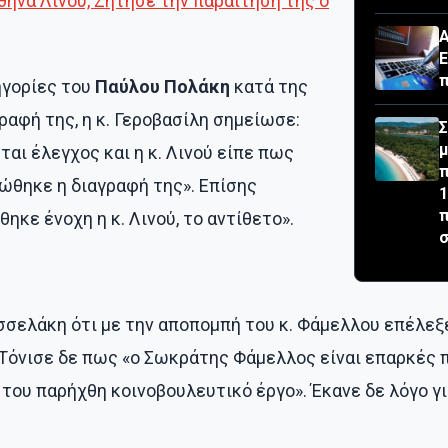
θηνά Λινού, Ζήτησε την παραίτησή της ο
Α
Ε
π
ηγορίες του
Παύλου Πολάκη
κατά της
ραφή της, η κ. Γεροβασίλη σημείωσε:
Σ
μ
ται έλεγχος και η κ. Λινού είπε πως
π
ώθηκε η διαγραφή της». Επίσης
1
π
ηκε ένοχη η κ. Λινού, το αντίθετο».
σ
σσελάκη ότι με την αποπομπή του κ. Φάμελλου επέλεξε
Τόνισε δε πως «ο Σωκράτης Φάμελλος είναι επαρκές π
 του παρήχθη κοινοβουλευτικό έργο». Έκανε δε λόγο γι