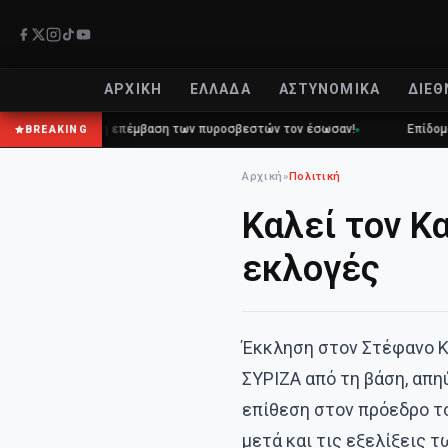
ΑΡΧΙΚΉ
ΕΛΛΆΔΑ
ΑΣΤΥΝΟΜΙΚΆ
ΔΙΕΘ
καιρη επέμβαση των πυροσβεστών τον έσωσαν!
Επίδομα 150€: Πότε πλ
BREAKING
Αρχική
»
Πολιτική
Καλεί τον Κ
εκλογές
Έκκληση στον Στέφανο Κ
ΣΥΡΙΖΑ από τη βάση, απ
επίθεση στον πρόεδρο τ
μετά και τις εξελίξεις