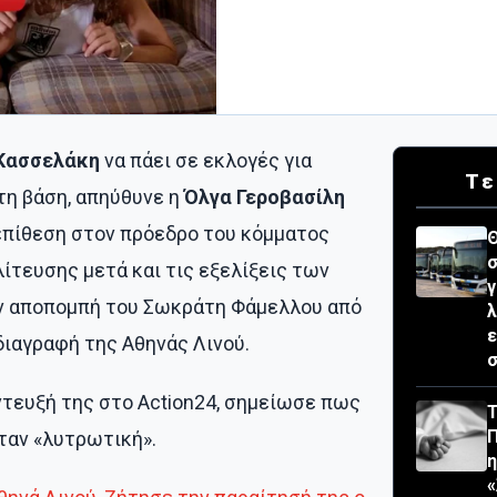
Κασσελάκη
να πάει σε εκλογές για
Τε
τη βάση, απηύθυνε η
Όλγα Γεροβασίλη
πίθεση στον πρόεδρο του κόμματος
Θ
σ
ίτευσης μετά και τις εξελίξεις των
γ
ν αποπομπή του Σωκράτη Φάμελλου από
λ
ε
διαγραφή της Αθηνάς Λινού.
σ
ντευξή της στο Action24, σημείωσε πως
Τ
ταν «λυτρωτική».
«