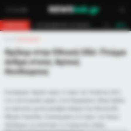
σωσαν!
Επίδομα 150€: Πότε πληρώνεται η έκτακτη ενίσχυση για παιδι
BREAKING
LIVE
Αρχική
»
Αστυνομικά
Θρίλερ στην Εθνική Οδό: Πτώμα
άνδρα στους Αγίους
Θεοδώρους
Συναγερμός σήμανε νωρίς το πρωί της Τετάρτης (4/2)
στις αστυνομικές αρχές, όταν διερχόμενοι οδηγοί ήρθαν
αντιμέτωποι με ένα μακάβριο θέαμα στην Εθνική Οδό
Αθηνών-Κορίνθου. Συγκεκριμένα, στο ύψος των Αγίων
Θεοδώρων, εντοπίστηκε το πτώμα ενός άνδρα,