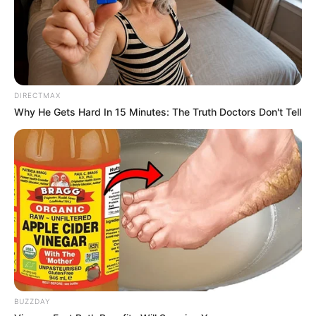
Μπήκε σε κατάστημα για την τουαλέτα
και άδειασε την αποθήκη των
υπαλλήλων! (Βίντεο ντοκουμέντο)
Χειροπέδες σε 31χρονο φυγόποινο στη
DIRECTMAX
Θεσσαλονίκη μετά από ερυθρά αγγελία
Why He Gets Hard In 15 Minutes: The Truth Doctors Don't Tell
της Interpol
Περιπέτεια στο βουνό για 18χρονο στη
Θάσο: Η κλήση στο 112 και η έγκαιρη
επέμβαση των πυροσβεστών τον
έσωσαν!
Επίδομα 150€: Πότε πληρώνεται η
έκτακτη ενίσχυση για παιδιά
BUZZDAY