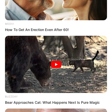
MEDVI
How To Get An Erection Even After 60!
BUZZDAY
Bear Approaches Cat: What Happens Next Is Pure Magic