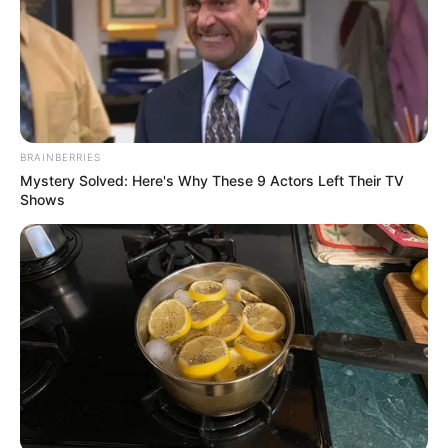
Τελευταία ενημέρωση
04/02/2026, 09:41 · 9:41 ΠΜ
Κοινοποίησε άρθρο
BRAINBERRIES
Mystery Solved: Here's Why These 9 Actors Left Their TV
Shows
Προσθήκη το
newstok.gr
στην Google
Ανακαλύψτε περισσότερα άρθρα στα αποτελέσματα
αναζήτησης.