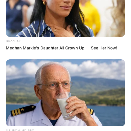
BUZZDAY
Meghan Markle's Daughter All Grown Up — See Her Now!
NEUROMIND PRO