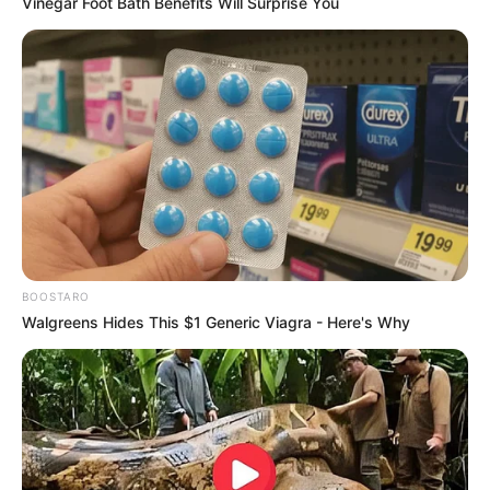
Vinegar Foot Bath Benefits Will Surprise You
Δείτε όλες τις τελευταίες
Ειδήσεις
από την Ελλάδα και
τον Κόσμο, τη στιγμή που συμβαίνουν, στο
Newstok.gr
.
BOOSTARO
Walgreens Hides This $1 Generic Viagra - Here's Why