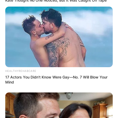
Kate Thought No One Noticed, But It Was Caught On Tape
HEALTHYREHABCARE
17 Actors You Didn't Know Were Gay—No. 7 Will Blow Your
Mind