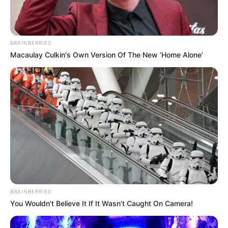
BRAINBERRIES
Macaulay Culkin's Own Version Of The New ‘Home Alone’
BRAINBERRIES
You Wouldn't Believe It If It Wasn't Caught On Camera!