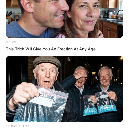
MEDVI
This Trick Will Give You An Erection At Any Age
FRIDAY PLANS