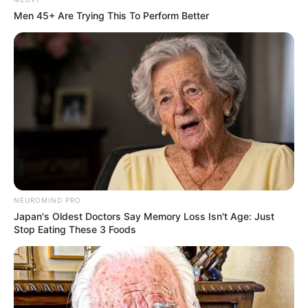
Men 45+ Are Trying This To Perform Better
«Με είχαν πάρει τηλέφωνο δήθεν από τη ΔΕΗ
ότι θα μου κόψουν το ρεύμα, να ανάψω το μικρό
μάτι της κουζίνας γιατί γίνεται διαρροή,
βεβαίως το έκλεισα το τηλέφωνο», αναφέρει
θύμα της απάτης.
NEUROMIND PRO
Japan's Oldest Doctors Say Memory Loss Isn't Age: Just
Stop Eating These 3 Foods
Την ίδια ώρα, η αστυνομία εξιχνίασε και άλλες
απάτες αυτή τη φορά στη Βοιωτία. Στην