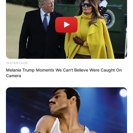
Απάτη με τρακτέρ στην Εύβοια: Έκανε
φτερά προκαταβολή 2.480€
Σκιάθος: Φυλάκιση 15 μηνών στη
Βρετανίδα που μέθυσε με την 15χρονη
κόρη της και προκάλεσε επεισόδιο στο
Κέντρο Υγείας
INSTANTHUB
Melania Trump Moments We Can't Believe Were Caught On
Camera
Δείτε όλες τις τελευταίες
Ειδήσεις
από την Ελλάδα και
τον Κόσμο, τη στιγμή που συμβαίνουν, στο
Newstok.gr
.