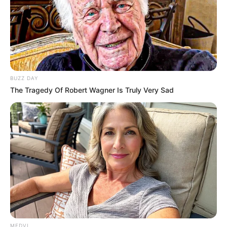
Τανάγρα συνελήφθη ένας 38χρονος «μαϊμού»
ασφαλιστής, ενώ στη Θήβα ταυτοποιήθηκαν
τέσσερα άτομα που άρπαξαν από ηλικιωμένο
μέχρι και τα τηλεχειριστήρια της τηλεόρασης.
BUZZ DAY
Η εφευρετικότητα των επιτήδειων όμως δεν
The Tragedy Of Robert Wagner Is Truly Very Sad
σταματά στο ρεύμα, καθώς επιστρατεύουν
ακόμη και σενάρια για τροχαία ατυχήματα
συγγενικών προσώπων.
Την ίδια ώρα, μια νέα μέθοδος απάτης με
πρόσχημα την επιστροφή χρημάτων από
«bonus» τραπεζικών καρτών βρίσκεται στο
μικροσκόπιο των Αρχών.
MEDVI