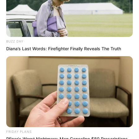
ένα διάχυτο αίσθημα φόβου, με πολλούς πλέον
να διστάζουν ακόμη και να απαντήσουν σε
άγνωστες κλήσεις.
BUZZ DAY
Η έρευνα αποκάλυψε την προκλητική ζωή των
Diana’s Last Words: Firefighter Finally Reveals The Truth
δραστών της μεγάλης οργάνωσης, οι οποίοι
δήλωναν άποροι σκηνίτες με μηδενικό
εισόδημα, ενώ κινούνταν με πολυτελή οχήματα
και κατείχαν πλήθος κινητών τηλεφώνων. Οι
συλληφθέντες οδηγούνται στη δικαιοσύνη, ενώ
οι αρχές εφιστούν την προσοχή των πολιτών
σε ύποπτα τηλεφωνήματα.
FRIDAY PLANS
Pfizer's Worst Nightmare: Men Canceling $80 Prescriptions