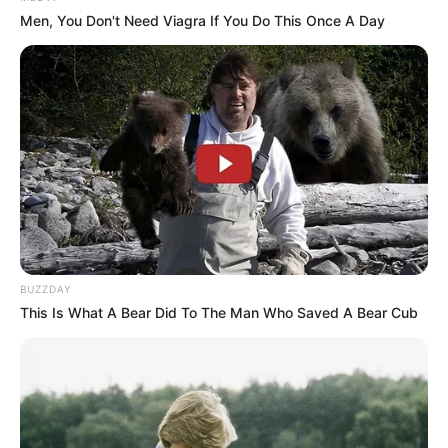
Men, You Don't Need Viagra If You Do This Once A Day
«Μου έλεγε ότι επειδή χρησιμοποιήσατε την
κάρτα δικαιούμαστε να πάρουμε μια επιστροφή.
Αυτό που μου κάνει εντύπωση είναι ότι δεν
παίρνουν ούτε καν από απόκρυψη».
Δράστης:
«Δικαιούμαστε κάποιο bonus,
ψώνιζες αρκετά με κάρτα την περσινή χρονιά;».
Θύμα:
«Ε όπως όλοι».
BUZZDAY
This Is What A Bear Did To The Man Who Saved A Bear Cub
Δράστης:
«Θέλω να μου πεις τον λογαριασμό
κάρτας γιατί θα πάρεις ένα bonus».
Αυτή η καταιγίδα απατών έχει δημιουργήσει