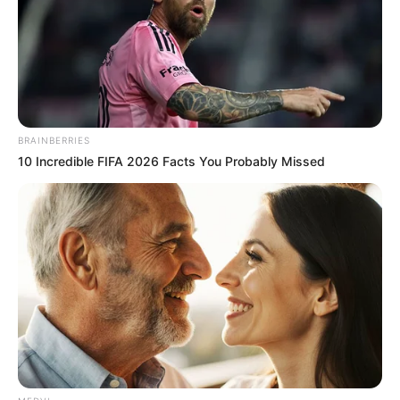
09/05/2026, 20:58 · 8:58 ΜΜ
Τελευταία ενημέρωση
10/05/2026, 12:39 · 12:39 ΜΜ
Κοινοποίησε άρθρο
BRAINBERRIES
10 Incredible FIFA 2026 Facts You Probably Missed
Προσθήκη το
newstok.gr
στην Google
Ανακαλύψτε περισσότερα άρθρα στα αποτελέσματα
αναζήτησης.