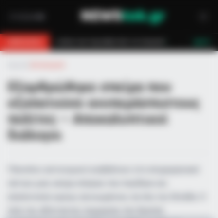
ών τον έσωσαν!
Επίδομα 150€: Πότε πληρώνεται η έκτακτη ενίσχυση γ
BREAKING
LIVE
Αρχική
»
Αστυνομικά
Εξαρθρώθηκε σπείρα που
εξαπατούσε ανυπεράσπιστους
πολίτες – Αποκαλυπτικοί
διάλογοι
Πάνοπλοι αστυνομικοί εισβάλλουν στο επιχειρησιακό
κέντρο μιας ακόμη σπείρας που παγίδευε και
εξαπατούσε κυρίως ηλικιωμένους σε όλη την Ελλάδα. Η
λεία της αδίστακτης συμμορίας που δρούσε