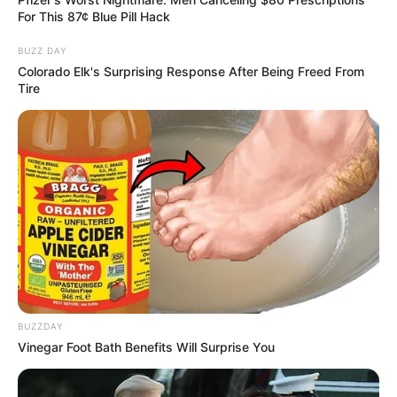
For This 87¢ Blue Pill Hack
BUZZ DAY
Colorado Elk's Surprising Response After Being Freed From
Tire
Τελευταία νέα
Θεσσαλονίκη: Τι αλλάζει στις
λεωφορειακές γραμμές με τη
λειτουργία της επέκτασης του Μετρό
στην Καλαμαριά
Τραγωδία στην Πάτρα: Πέθανε βρέφος
BUZZDAY
οκτώ ημερών στη ΜΕΘ του «Άγιος
Vinegar Foot Bath Benefits Will Surprise You
Ανδρέας»