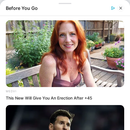
τουλάχιστον από τον Ιούλιο του 2025, αγγίζει το
Before You Go
ιλιγγιώδες ποσό των 3.400.000 ευρώ. Οι…
MEDVI
This New Will Give You An Erection After +45
Αστυνομικά
Επιμέλεια
NT
Συντακτική Ομάδα
Δημοσίευση