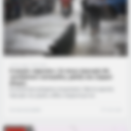
1 έτος ago
·
1 min read
Ο καιρός «αγριεύει»: Σε ποιες περιοχές θα
«χτυπήσουν» καταιγίδες, χαλάζι και ισχυροί
άνεμοι;
Σε κατάσταση αυξημένης επιφυλακής τίθενται αρκετές
περιοχές της χώρας, καθώς σύμφωνα με την
επικαιροποίηση του Έκτακτου Δελτίου Επιδείνωσης
Καιρού της Εθνικής Μετεωρολογικής Υπηρεσίας (ΕΜΥ),
Συντακτική Ομάδα
1 min read
αναμένεται πρόσκαιρη αλλά έντονη κακοκαιρία. Τα κύρια
χαρακτηριστικά θα είναι οι κατά τόπους ισχυρές βροχές
και καταιγίδες, οι οποίες δεν αποκλείεται να συνοδεύονται