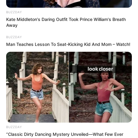
POPULAR TOPICS
BUZZDAY
Kate Middleton's Daring Outfit Took Prince William's Breath
Away
Featured
Τροχαίο
Θεσσαλονίκη
Φωτιά
Εύβοια
Κρήτη
Σύλληψη
Πάτρα
Τέμπη
BUZZDAY
Man Teaches Lesson To Seat-Kicking Kid And Mom – Watch!
Παναθηναϊκά νέα σήμερα
Ληστεία
Καιρός
Κυριάκος Μητσοτάκης
Δολοφονία
Παναθηναϊκός
Χανιά
Αστυνομία
Βόλος
Θέματα
ΗΠΑ
+
Σχετικά με το Newstok
Ειδήσεις
—
Συχνές Ερωτήσεις
BUZZDAY
“Classic Dirty Dancing Mystery Unveiled—What Few Ever