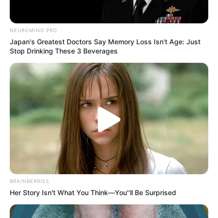
NEUROMIND PRO
Ο Ευριπίδης Στυλιανίδης και το «αντάρτικο» της
Japan's Greatest Doctors Say Memory Loss Isn't Age: Just
Αναθεώρησης του Συντάγματος
Stop Drinking These 3 Beverages
Ο ΠΛΗΡΟΦΟΡΙΟΔΌΤΗΣ
BRAINBERRIES
Her Story Isn't What You Think—You''ll Be Surprised