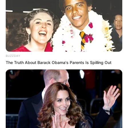
04
ΑΣΤΥΝΟΜΙΚΆ
Απάτη- μαμούθ σε βάρος του ΕΟΠΥΥ: Δύο γιατροί
και τρεις φαρμακοποιοί προφυλακίστηκαν
20/09/2024, 18:16
·
1 min read
05
ΑΣΤΥΝΟΜΙΚΆ
Θύμα εκβιασμού έπεσε ανήλικος – Άγνωστος
κοινοποίησε προσωπικές του στιγμές
BUZZDAY
The Truth About Barack Obama's Parents Is Spilling Out
21/09/2024, 13:19
·
1 min read
NEWSLETTER
Οι σημαντικότερες ειδήσεις κάθε πρωί.
ΕΓΓΡΑΦΉ