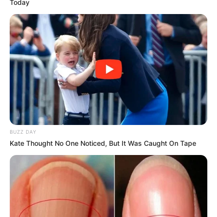
Today
+
Υπάρχει κάλυψη για τον Αθλητισμό;
+
Μπορώ να διαβάσω νέα που αφορούν την Υγεία;
Ενημερώνετε για πολιτιστικές εκδηλώσεις και
+
τέχνες;
BUZZ DAY
Kate Thought No One Noticed, But It Was Caught On Tape