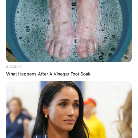
Η ισχυρή τριάδα του Μαξίμου και η ώρα των
αποφάσεων για τα ψηφοδέλτια
Ο ΠΛΗΡΟΦΟΡΙΟΔΌΤΗΣ
BUZZDAY
What Happens After A Vinegar Foot Soak
Η «κρυφή» κόντρα Μενδώνη και Κεφαλογιάννη
TRENDING NOW