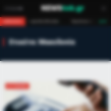
 300 κιλών
Περιπέτεια στο βουνό για 18χρονο στη Θάσο: Η κλήση στ
BREAKING
LIVE
Ετικέτα:
Μακεδονία
ΑΣΤΥΝΟΜΙΚΆ