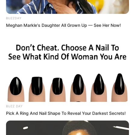
01
BUZZDAY
ΑΣΤΥΝΟΜΙΚΆ
Meghan Markle's Daughter All Grown Up — See Her Now!
Ανήλικος έγινε στόχος απατεώνων – Μετά από
επιχείρηση της ΕΛΑΣ συνελήφθη 63χρονη που
προσπάθησε να τον εξαπατήσει τηλεφωνικά
21/09/2024, 19:06
·
1 min read
02
ΑΣΤΥΝΟΜΙΚΆ
Ζωγράφου: Συνελήφθη δραπέτης φυλακών από
την άμεση δράση μετά από καταδίωξη – Βγήκε
από τη φυλακή και έκλεβε αυτοκίνητα
·
1 min read
03
ΕΛΛΆΔΑ
BUZZ DAY
Σοβαρό τροχαίο ατύχημα στην Εύβοια με
τραυματίες – Αυτοκίνητο έπεσε από μεγάλο
Pick A Ring And Nail Shape To Reveal Your Darkest Secrets!
ύψος στον δρόμο Προκόπι – Ψαχνά (ΦΩΤΟ –
ΒΙΝΤΕΟ)
·
1 min read