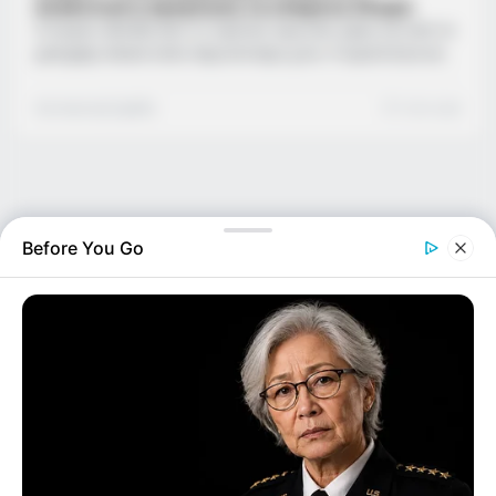
Αναλυτικά η πρόγνωση τα επόμενα 24ωρα
Ο καιρός άλλαξε από τις πρώτες πρωινές ώρες και από το
μεσημέρι έπεσε πολύ περισσότερο χιόνι. Η ορατότητα σε
ορισμένα σημεία είναι περιορισμένη και η κίνηση στους
δρόμους μικρή. Πυκνή χιονόπτωση σημειώνεται από το
Συντακτική Ομάδα
1 min read
πρωί στη Φλώρινα. Το χιόνι έχει στρωθεί στις οροφές των
σπιτιών, στους δρόμους, στα αυτοκίνητα και στις
πλατείες, δημιουργώντας ένα πανέμορφο λευκό τοπίο. Ο
καιρός έφερε πτώση της θερμοκρασίας, με το κρύο να
είναι τσουχτερό. Ήδη…
Before You Go
Ο ΠΛΗΡΟΦΟΡΙΟΔΌΤΗΣ