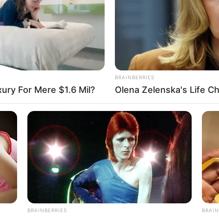
BRAINBERRIES
xury For Mere $1.6 Mil?
Olena Zelenska's Life C
νές Ερωτήσεις
 καθημερινά το Newstok;
BRAINBERRIES
BRAIN
νται οι έκτακτες ειδήσεις;