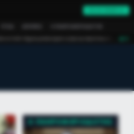
ONLINE ΕΝΗΜΈΡΩΣΗ
ΥΓΕΊΑ
ΑΠΌΨΕΙΣ
Ο ΠΛΗΡΟΦΟΡΙΟΔΌΤΗΣ
ίκα έχασε τη ζωή της πέφτοντας στο κενό από τον πέμπτο όροφο πολυκατοικ
LIVE
Say Memory Loss Isn't Age: Just
Beverages
Ο ΠΛΗΡΟΦΟΡΙΟΔΌΤΗΣ
RION