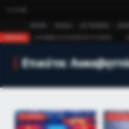
ΑΡΧΙΚΉ
ΕΛΛΆΔΑ
ΑΣΤΥΝΟΜΙΚΆ
ΔΙΕΘ
επέμβαση των πυροσβεστών τον έσωσαν!
Επίδομα 150€: Πότε πληρώνετ
BREAKING
Ετικέτα:
Λυκαβηττ
RADAR MEDIA
David Muir's New Partner, Whom Yo
ΑΣΤΥΝΟΜΙΚΆ
ΑΣΤΥΝΟΜΙ