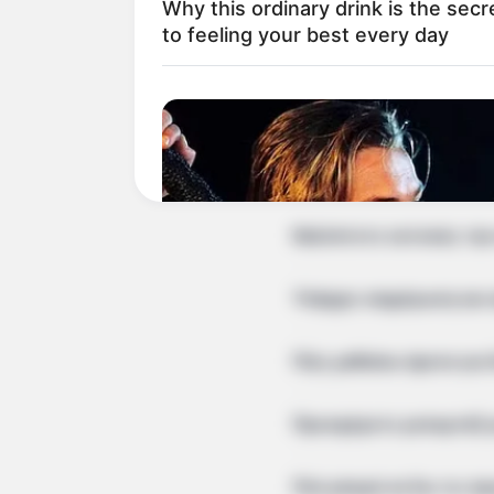
Why this ordinary drink is the secr
to feeling your best every day
Προσφέρετε ενημέρωση γ
Πού μπορώ να διαβάσω γ
Δημοσιεύετε άρθρα γνώμη
Καλύπτετε εκτενώς την 
Υπάρχει ενημέρωση και 
Πώς μαθαίνω άμεσα για 
Προσφέρετε ρεπορτάζ γι
BRAINBERRIES
Iconic '90s Entertainment Couples
Πού μπορώ να δω τις πρ