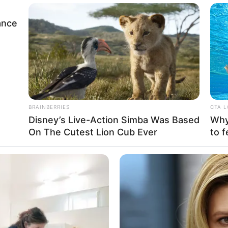
ance
BRAINBERRIES
CTA 
Disney’s Live-Action Simba Was Based
Why 
On The Cutest Lion Cub Ever
to f