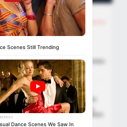
ων Με
 Suspected
από
TRENDING NOW
01
ΑΣΤΥΝΟΜΙΚΆ
Ανήλικος έγινε στόχος
απατεώνων – Μετά από
ce Scenes Still Trending
επιχείρηση της ΕΛΑΣ
συνελήφθη 63χρονη που
προσπάθησε να τον εξαπατήσει
τηλεφωνικά
21/09/2024, 19:06
·
1 min read
02
ΑΣΤΥΝΟΜΙΚΆ
Ζωγράφου: Συνελήφθη
δραπέτης φυλακών από την
άμεση δράση μετά από
eir Guard Down, But The Cameras
καταδίωξη – Βγήκε από τη
φυλακή και έκλεβε αυτοκίνητα
BERRIES
·
1 min read
sual Dance Scenes We Saw In