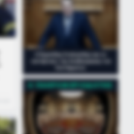
orado Elk's Surprising Response
er Being Freed From Tire
Ο Ευριπίδης Στυλιανίδης και το
«αντάρτικο» της Αναθεώρησης του
ς
Συντάγματος
ορά
Ο ΠΛΗΡΟΦΟΡΙΟΔΌΤΗΣ
τον
n read
νη,
ης
οίο