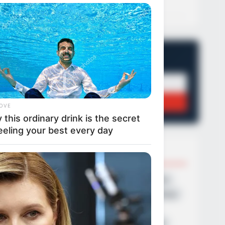
21/09/2024, 13:19
·
1 min read
NEWSLETTER
Οι σημαντικότερες ειδήσεις κάθε πρωί.
ΕΓΓΡΑΦΉ
LOVE
this ordinary drink is the secret
eeling your best every day
POPULAR TOPICS
Featured
Τροχαίο
Θεσσαλονίκη
Φωτιά
Εύβοια
Κρήτη
Σύλληψη
Πάτρα
Τέμπη
Παναθηναϊκά νέα σήμερα
Ληστεία