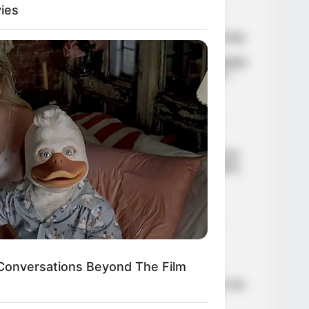
ies
03
ΕΛΛΆΔΑ
Σοβαρό τροχαίο ατύχημα στην
Εύβοια με τραυματίες –
Αυτοκίνητο έπεσε από μεγάλο
ύψος στον δρόμο Προκόπι –
Ψαχνά (ΦΩΤΟ – ΒΙΝΤΕΟ)
·
1 min read
04
ΑΣΤΥΝΟΜΙΚΆ
DAY
Απάτη- μαμούθ σε βάρος του
t Engineers Found At Rushmore
ΕΟΠΥΥ: Δύο γιατροί και τρεις
nges History
φαρμακοποιοί
προφυλακίστηκαν
20/09/2024, 18:16
·
1 min read
05
ΑΣΤΥΝΟΜΙΚΆ
Θύμα εκβιασμού έπεσε
onversations Beyond The Film
ανήλικος – Άγνωστος
κοινοποίησε προσωπικές του
στιγμές