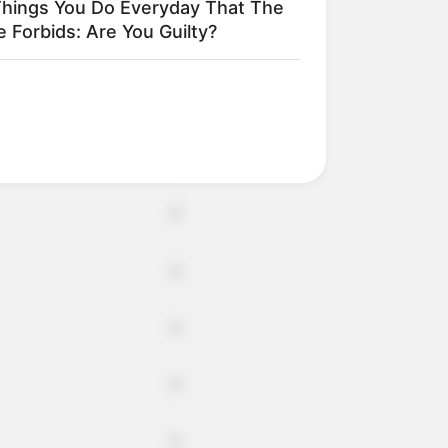
Things You Do Everyday That The
e Forbids: Are You Guilty?
+
+
+
+
+
+
+
+