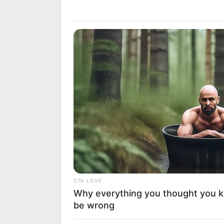
μεγάλους χώρους πρασίνου στο
π.μ. Στο σ
κέντρο της πόλης, ώστε να
δυνάμεις τ
εντοπιστεί άμεσα οποιαδήποτε…
προχώρησα
απορροφητ
οδόστρωμα
FOODIEFRIEND
17 Actors You Didn't Know Were 
No. 7 Will Blow Your Mind
CTA LOVE
Why everything you thought you 
be wrong