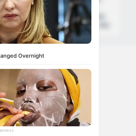
Καιρός
Κυριάκος Μητσοτάκης
Δολοφονία
Παναθηναϊκός
Χανιά
Αστυνομία
Βόλος
Θέματα
ΗΠΑ
hanged Overnight
+
+
+
BERRIES