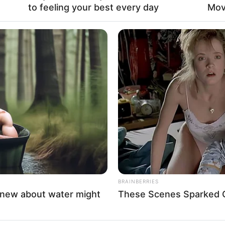
to feeling your best every day
Mov
ημείο έσπευσαν άμεσα
ης Αστυνομίας, οι οποίες
ν σε ρίψη ειδικού
ικού υλικού (άμμου) στο
. Η επέμβαση είχε…
HABERION
BUZZ 
Gay—
He Helped A Dying Polar Bear—The
Wha
Ending Is Unbelievable!
Cha
BRAINBERRIES
knew about water might
These Scenes Sparked C