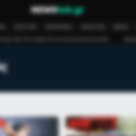
ΝΉ
ΠΟΛΙΤΙΚΉ
ΟΙΚΟΝΟΜΊΑ
ΑΘΛΗΤΙΚΆ
MEDIA
αι η έκτακτη ενίσχυση για παιδιά
Τραγωδία στο Γουδί: 53χρονη γυνα
ός
NEUROMIND PRO
u'll Easily Recognize
Japan's Oldest Doctors 
Stop Drinking These 3 
ΚΆ
ΕΛΛΆΔΑ
HABE