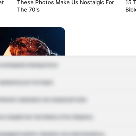
et
These Photos Make Us Nostalgic For
15 
The 70's
Bibl
ια την Πολιτική και την Οικονομία;
ια το πολιτικό παρασκήνιο;
ς και αναλύσεις για την πολιτική;
οικονομική επικαιρότητα;
πρόγνωση για τον καιρό;
δασικές πυρκαγιές και ενεργά μέτωπα;
α τροχαία και την κίνηση στους δρόμους;
 We'll Never Forget
ογραμματισμένες απεργίες και κινητοποιήσεις;