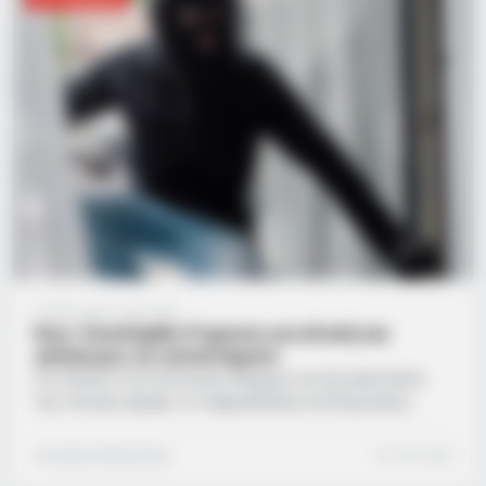
προσωπική επαφή και την εξασφάλιση ελεύθερης
κίνησης. Αναλάμβανε καθήκοντα εσώκλειστης οικιακής
βοηθού, αποκτώντας τα…
3 μήνες ago
·
1 min read
Κως: Συνελήφθη 21χρονος για κλοπή και
απόπειρες σε καταστήματα
Στο πλαίσιο των εντατικών ελέγχων για την προστασία
της τοπικής αγοράς, το Τμήμα Δίωξης και Εξιχνίασης
Εγκλημάτων Κω προχώρησε στην πλήρη εξιχνίαση τριών
υποθέσεων που αφορούσαν επιχειρήσεις του νησιού. Οι
Σωτήρης Μπαρσάκης
1 min read
αστυνομικοί συνέλαβαν το πρωί της Τρίτης, 12 Μαΐου