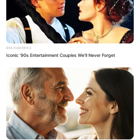
+
Σχετικά με το Newstok
BRAINBERRIES
Iconic '90s Entertainment Couples We'll Never Forget
Ειδήσεις
—
Συχνές Ερωτήσεις
+
Ποιες ειδήσεις καλύπτει καθημερινά το Newstok;
+
Πόσο γρήγορα δημοσιεύονται οι έκτακτες ειδήσεις;
Προσφέρετε ενημέρωση για την Πολιτική και την
+
Οικονομία;