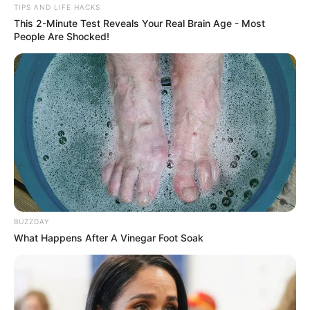
TIPS AND LIFE HACKS
This 2-Minute Test Reveals Your Real Brain Age - Most
People Are Shocked!
Αριθμός Πιστοποίησης
242136
BUZZDAY
Η Επιχείρηση δηλώνει ότι έχει συμμορφωθεί με τη Σύσταση (ΕΕ)
What Happens After A Vinegar Foot Soak
2018/334 της Επιτροπής της 1ης Μαρτίου 2018 σχετικά με τα μέτρα
για την αποτελεσματική αντιμετώπιση του παράνομου
περιεχομένου στο διαδίκτυο (L 63).
Επωνυμία: ΣΩΤΗΡΙΟΣ ΙΩΑΝΝΗΣ ΜΠΑΡΣΑΚΗΣ, Διακριτικός τίτλος: