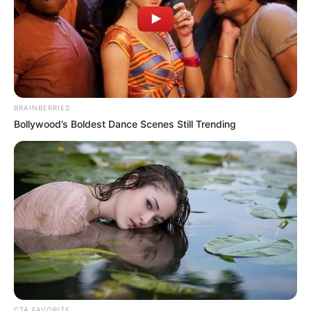
Ζωγράφου: Συνελήφθη δραπέτης φυλακών από
την άμεση δράση μετά από καταδίωξη – Βγήκε
από τη φυλακή και έκλεβε αυτοκίνητα
·
1 min read
03
ΕΛΛΆΔΑ
Σοβαρό τροχαίο ατύχημα στην Εύβοια με
BRAINBERRIES
τραυματίες – Αυτοκίνητο έπεσε από μεγάλο
ύψος στον δρόμο Προκόπι – Ψαχνά (ΦΩΤΟ –
Bollywood’s Boldest Dance Scenes Still Trending
ΒΙΝΤΕΟ)
·
1 min read
04
ΑΣΤΥΝΟΜΙΚΆ
Απάτη- μαμούθ σε βάρος του ΕΟΠΥΥ: Δύο γιατροί
και τρεις φαρμακοποιοί προφυλακίστηκαν
20/09/2024, 18:16
·
1 min read
05
ΑΣΤΥΝΟΜΙΚΆ
Θύμα εκβιασμού έπεσε ανήλικος – Άγνωστος
κοινοποίησε προσωπικές του στιγμές
CTA FAVORITE