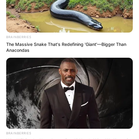
BRAINBERRIES
The Massive Snake That's Redefining 'Giant'—Bigger Than
Anacondas
Η ισχυρή τριάδα του Μαξίμου και η ώρα των
αποφάσεων για τα ψηφοδέλτια
Ο ΠΛΗΡΟΦΟΡΙΟΔΌΤΗΣ
BRAINBERRIES