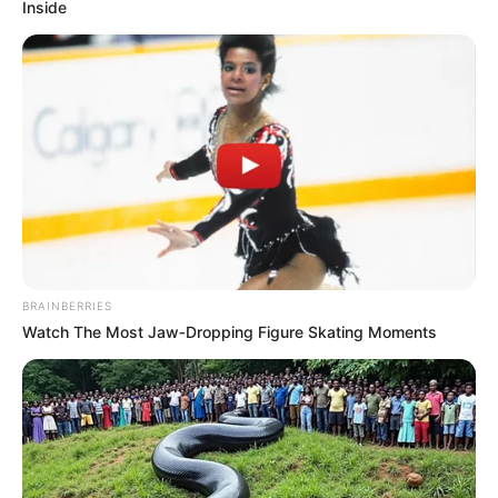
Inside
Ο ΠΛΗΡΟΦΟΡΙΟΔΌΤΗΣ
BRAINBERRIES
Watch The Most Jaw‑Dropping Figure Skating Moments
Ο Ευριπίδης Στυλιανίδης και το «αντάρτικο» της
Αναθεώρησης του Συντάγματος
Ο ΠΛΗΡΟΦΟΡΙΟΔΌΤΗΣ