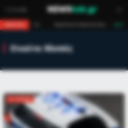
ιπέτεια στο βουνό για 18χρονο στη Θάσο: Η κλήση στο 112 και η έγκαιρη ε
BREAKING
LIVE
Ετικέτα:
Κλοπές
ΑΣΤΥΝΟΜΙΚΆ