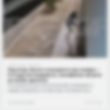
7 μήνες ago
·
1 min read
Περιστέρι: Βίντεο ντοκουμέντο που σοκάρει –
Η στιγμή που διαρρήκτες «κατεβάζουν» βιτρίνα
με καπάκι φρεατίου
Ένα πραγματικό ρεσιτάλ καταστροφής κατέγραψαν οι
κάμερες ασφαλείας στο Περιστέρι, όταν θρασύτατοι
διαρρήκτες επιδόθηκαν σε μπαράζ επιθέσεων εναντίον
καταστημάτων και οχημάτων, προκαλώντας μεγάλες
Συντακτική Ομάδα
1 min read
ζημιές μέσα σε ελάχιστο χρόνο. Τα βίντεο ντοκουμέντα που