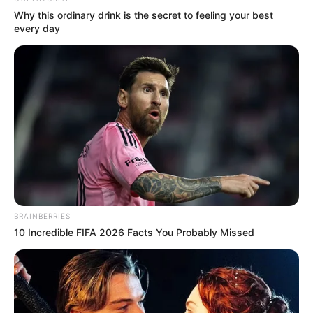
21/09/2024, 13:19
·
1 min read
Why this ordinary drink is the secret to feeling your best
every day
NEWSLETTER
Οι σημαντικότερες ειδήσεις κάθε πρωί.
ΕΓΓΡΑΦΉ
POPULAR TOPICS
BRAINBERRIES
Featured
Τροχαίο
Θεσσαλονίκη
Φωτιά
Εύβοια
10 Incredible FIFA 2026 Facts You Probably Missed
Κρήτη
Σύλληψη
Πάτρα
Τέμπη
Παναθηναϊκά νέα σήμερα
Ληστεία
Καιρός
Κυριάκος Μητσοτάκης
Δολοφονία
Παναθηναϊκός
Χανιά
Αστυνομία
Βόλος
Θέματα
ΗΠΑ