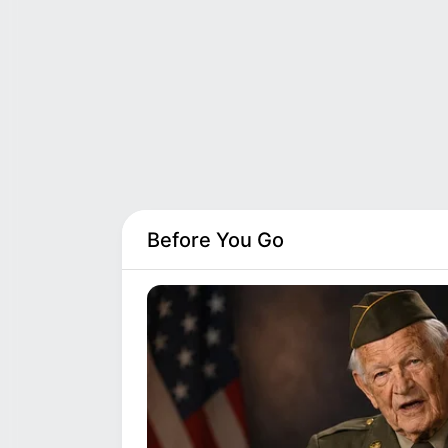
και την περιφέρεια. Η Πειραιώς και
το Μέγαρο Μαξίμου δεν
επαναπαύονται στις δάφνες του
παρελθόντος, αλλά προχωρούν σε
έξυπνες κινήσεις τακτικής,
ενσωματώνοντας στα ψηφοδέλτια
πρόσωπα…
Before You Go