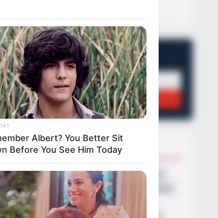
21/09/2024, 13:19
·
1 min read
NEWSLETTER
Οι σημαντικότερες ειδήσεις κάθε πρωί.
ΕΓΓΡΑΦΉ
DAY
ember Albert? You Better Sit
POPULAR TOPICS
n Before You See Him Today
Featured
Τροχαίο
Θεσσαλονίκη
Φωτιά
Εύβοια
Κρήτη
Σύλληψη
Πάτρα
Τέμπη
Παναθηναϊκά νέα σήμερα
Ληστεία