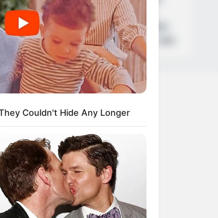
Καιρός
Κυριάκος Μητσοτάκης
Δολοφονία
Παναθηναϊκός
Χανιά
Αστυνομία
Βόλος
Θέματα
ΗΠΑ
+
They Couldn't Hide Any Longer
+
+