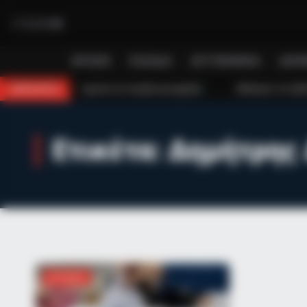
ΑΡΧΙΚΉ
ΕΛΛΆΔΑ
ΑΣΤΥΝΟΜΙΚΆ
ΔΙΕΘ
2χρονος σε τροχαίο με μηχανή
Κάλυμνος: Σε εξέλιξη πυρκαγιά σε χα
BREAKING
Ετικέτα:
Δημήτρης 
BRAINBERRIES
17 Astonishingly Beautiful Cave C
ΑΠΌΨΕΙΣ