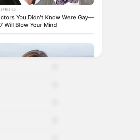
IEFRIEND
+
Actors You Didn't Know Were Gay—
7 Will Blow Your Mind
+
+
+
+
+
+
+