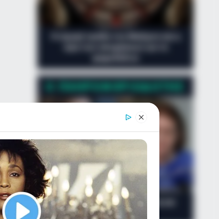
Η ισχυρή τριάδα του Μαξίμου και η
ώρα των αποφάσεων για τα
ψηφοδέλτια
Ο ΠΛΗΡΟΦΟΡΙΟΔΌΤΗΣ
Η «κρυφή» κόντρα Μενδώνη και
Κεφαλογιάννη