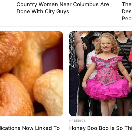
Country Women Near Columbus Are
The 
Done With City Guys
Des
Peop
HABERION
dications Now Linked To
Honey Boo Boo Is So Thi