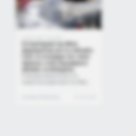
2 μήνες ago
·
1 min read
Η στρατηγική της Νέας
Δημοκρατίας για τις εκλογές:
Γιατί το στοίχημα του «νέου
αίματος» στην περιφέρεια
αλλάζει τα δεδομένα
Η πρόωρη ενεργοποίηση του
κομματικού μηχανισμού της Νέας
Δημοκρατίας, με ορίζοντα τις κάλπες
του 2027, αποδεικνύει την πολιτική
Σωτήρης Μπαρσάκης
1 min read
κυριαρχία και την οργανωτική
υπεροχή της παράταξης. Η επιλογή
του Κωνσταντίνου Κυρανάκη στη
θέση του γραμματέα της Πολιτικής
Επιτροπής σηματοδοτεί μια σαφή
στρατηγική στροφή προς τη βάση