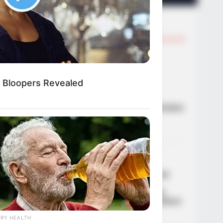
TRENDING NOW
01
ΑΣΤΥΝΟΜΙΚΆ
Ανήλικος έγινε στόχος
απατεώνων – Μετά από
 Bloopers Revealed
επιχείρηση της ΕΛΑΣ
συνελήφθη 63χρονη που
προσπάθησε να τον εξαπατήσει
τηλεφωνικά
21/09/2024, 19:06
·
1 min read
02
ΑΣΤΥΝΟΜΙΚΆ
Ζωγράφου: Συνελήφθη
δραπέτης φυλακών από την
άμεση δράση μετά από
καταδίωξη – Βγήκε από τη
φυλακή και έκλεβε αυτοκίνητα
·
1 min read
RY HEALTH