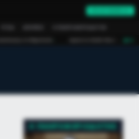
ONLINE ΕΝΗΜΈΡΩΣΗ
ΥΓΕΊΑ
ΑΠΌΨΕΙΣ
Ο ΠΛΗΡΟΦΟΡΙΟΔΌΤΗΣ
ρκόπουλο
Αγωνία στο Λασίθι: Μεγάλη κινητοποίηση για τη φωτιά στη
LIVE
Ο ΠΛΗΡΟΦΟΡΙΟΔΌΤΗΣ