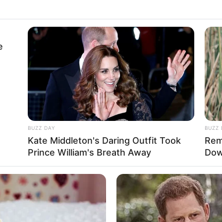
e
BUZZ DAY
BUZZ 
Kate Middleton's Daring Outfit Took
Rem
Prince William's Breath Away
Dow