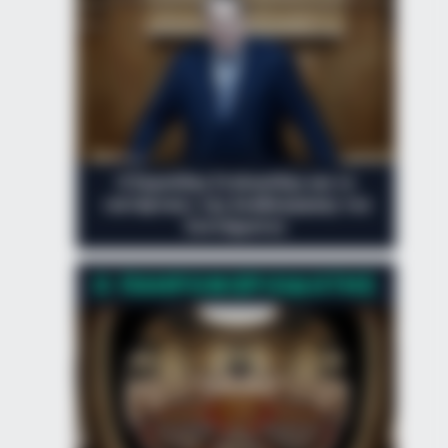
Ο Ευριπίδης Στυλιανίδης και το
«αντάρτικο» της Αναθεώρησης του
Συντάγματος
Ο ΠΛΗΡΟΦΟΡΙΟΔΌΤΗΣ