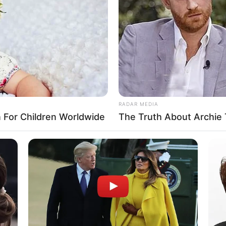
RADAR MEDIA
For Children Worldwide
The Truth About Archie 
νές Ερωτήσεις
 καθημερινά το Newstok;
νται οι έκτακτες ειδήσεις;