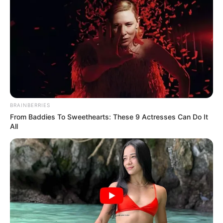
05
ΑΣΤΥΝΟΜΙΚΆ
Θύμα εκβιασμού έπεσε ανήλικος – Άγνωστος
κοινοποίησε προσωπικές του στιγμές
21/09/2024, 13:19
·
1 min read
NEWSLETTER
Οι σημαντικότερες ειδήσεις κάθε πρωί.
BRAINBERRIES
From Baddies To Sweethearts: These 9 Actresses Can Do It
All
ΕΓΓΡΑΦΉ
POPULAR TOPICS
Featured
Τροχαίο
Θεσσαλονίκη
Φωτιά
Εύβοια
Κρήτη
Σύλληψη
Πάτρα
Τέμπη