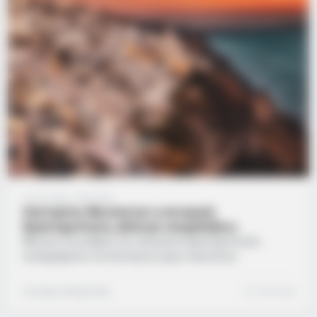
ισχυρότερη δόνηση, μεγέθους 5 Ρίχτερ, καταγράφηκε…
1 έτος ago
·
1 min read
Σαντορίνη: Μειώνεται η σεισμική
δραστηριότητα, αλλά με επιφυλάξεις
Μείωση του ρυθμού της σεισμικής δραστηριότητας
καταγράφεται στη Σαντορίνη, όμως απαιτείται
επιβεβαίωση ότι η τάση αυτή θα συνεχιστεί και τις
επόμενες ημέρες, σύμφωνα με τον διευθυντή του
Σωτήρης Μπαρσάκης
1 min read
Γεωδυναμικού Ινστιτούτου, Βασίλη Καραστάθη. «Η
σεισμικότητα τις δύο τελευταίες ημέρες εμφανίζει