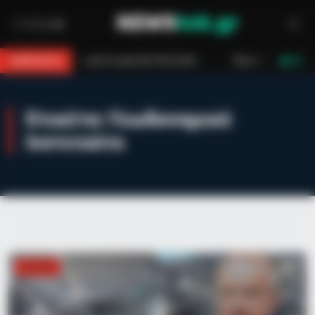
άστια αρκούδα 300 κιλών
Περιπέτεια στο βουνό για 18χρονο στη Θάσ
BREAKING
LIVE
Ετικέτα:
Γεωδυναμικό
Ινστιτούτο
ΕΛΛΆΔΑ