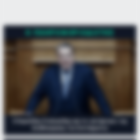
χαμηλότερους ρυθμούς. Διαπιστώσαμε την αλλαγή αυτή
την Παρασκευή και την ανακοινώσαμε, ωστόσο κρατάμε
επιφυλάξεις μέχρι να παγιωθεί η κατάσταση», δήλωσε ο κ.
Καραστάθης στην ΕΡΤ. Αν η τάση αυτή συνεχιστεί,
Ο ΠΛΗΡΟΦΟΡΙΟΔΌΤΗΣ
εκτιμάται πως…
Ο Ευριπίδης Στυλιανίδης και το «αντάρτικο» της
Αναθεώρησης του Συντάγματος