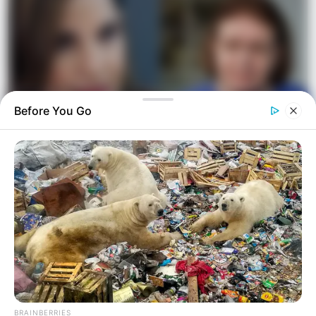
Before You Go
Η «κρυφή» κόντρα Μενδώνη και Κεφαλογιάννη
TRENDING NOW
01
ΑΣΤΥΝΟΜΙΚΆ
Ανήλικος έγινε στόχος απατεώνων – Μετά από
επιχείρηση της ΕΛΑΣ συνελήφθη 63χρονη που
προσπάθησε να τον εξαπατήσει τηλεφωνικά
BRAINBERRIES