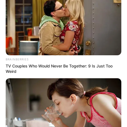
Προσφέρετε ενημέρωση για την Πολιτική και την
+
Οικονομία;
+
Πού μπορώ να διαβάσω για το πολιτικό παρασκήνιο;
Δημοσιεύετε άρθρα γνώμης και αναλύσεις για την
+
πολιτική;
BRAINBERRIES
TV Couples Who Would Never Be Together: 9 Is Just Too
+
Καλύπτετε εκτενώς την οικονομική επικαιρότητα;
Weird
+
Υπάρχει ενημέρωση και πρόγνωση για τον καιρό;
Πώς μαθαίνω άμεσα για δασικές πυρκαγιές και
+
ενεργά μέτωπα;
Προσφέρετε ρεπορτάζ για τροχαία και την κίνηση
+