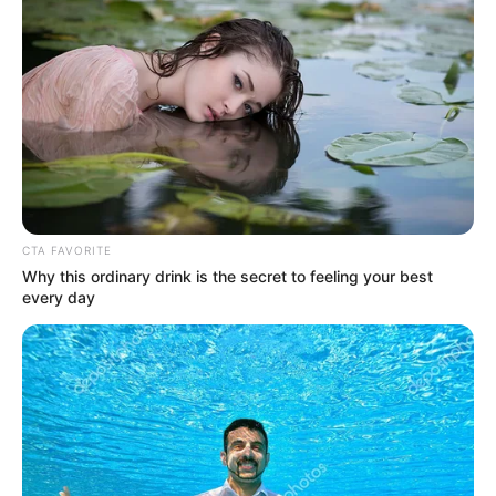
Ενημερώνετε για πολιτιστικές εκδηλώσεις και
+
τέχνες;
CTA FAVORITE
Why this ordinary drink is the secret to feeling your best
every day
Αριθμός Πιστοποίησης
242136
Η Επιχείρηση δηλώνει ότι έχει συμμορφωθεί με τη Σύσταση (ΕΕ)
2018/334 της Επιτροπής της 1ης Μαρτίου 2018 σχετικά με τα μέτρα