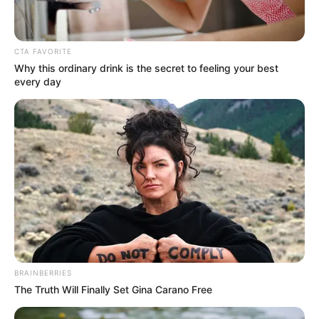
στους δρόμους;
Πού μπορώ να δω τις προγραμματισμένες απεργίες
CTA FAVORITE
+
και κινητοποιήσεις;
Why this ordinary drink is the secret to feeling your best
every day
+
Υπάρχει άμεση καταγραφή για σεισμικές δονήσεις;
Καλύπτετε θέματα που αφορούν επιδόματα και
+
παροχές;
+
Το site διαθέτει ενότητα για διεθνή επικαιρότητα;
+
Υπάρχει κάλυψη για τον Αθλητισμό;
BRAINBERRIES
+
Μπορώ να διαβάσω νέα που αφορούν την Υγεία;
The Truth Will Finally Set Gina Carano Free