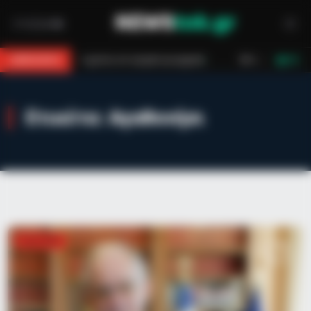
 Νεκρός 42χρονος σε τροχαίο με μηχανή
Κάλυμνος: Σε εξέλιξη πυρκα
BREAKING
LIVE
Ετικέτα:
Αγαθονήσι
ΠΟΛΙΤΙΚΉ