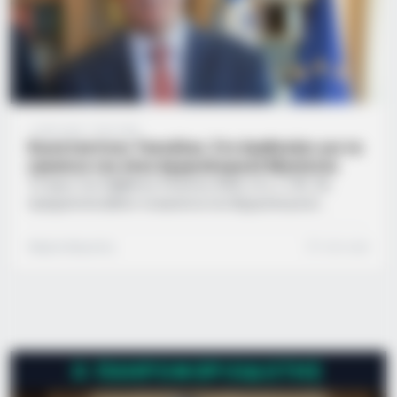
1 μήνα ago
·
1 min read
Κωνσταντίνος Τασούλας: Στο Αγαθονήσι για τα
εγκαίνια του νέου Αρχαιολογικού Μουσείου
Το πρωί του Σαββάτου 4 Ιουλίου 2026, στις 11:00, θα
πραγματοποιηθούν τα εγκαίνια του Αρχαιολογικού
Μουσείου Αγαθονησίου παρουσία του Προέδρου της
Δημοκρατίας Κωνσταντίνου Αν. Τασούλα και της υπουργού
Μαρίνα Βερούση
1 min read
Πολιτισμού Λίνας Μενδώνη. Το έργο γίνεται στο πλαίσιο
του προγράμματος “Ελλάδα 2.0” και χρηματοδοτείται από
την Ευρωπαϊκή Ένωση μέσω του NextGenerationEU.
Ο ΠΛΗΡΟΦΟΡΙΟΔΌΤΗΣ