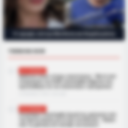
Η «κρυφή» κόντρα Μενδώνη και Κεφαλογιάννη
TRENDING NOW
01
ΑΣΤΥΝΟΜΙΚΆ
Ανήλικος έγινε στόχος απατεώνων – Μετά από
επιχείρηση της ΕΛΑΣ συνελήφθη 63χρονη που
προσπάθησε να τον εξαπατήσει τηλεφωνικά
21/09/2024, 19:06
·
1 min read
02
ΑΣΤΥΝΟΜΙΚΆ
Ζωγράφου: Συνελήφθη δραπέτης φυλακών από
την άμεση δράση μετά από καταδίωξη – Βγήκε
από τη φυλακή και έκλεβε αυτοκίνητα