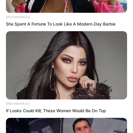
BRAINBERRIES
+
Σχετικά με το Newstok
She Spent A Fortune To Look Like A Modern-Day Barbie
Ειδήσεις
—
Συχνές Ερωτήσεις
+
Ποιες ειδήσεις καλύπτει καθημερινά το Newstok;
+
Πόσο γρήγορα δημοσιεύονται οι έκτακτες ειδήσεις;
Προσφέρετε ενημέρωση για την Πολιτική και την
+
BRAINBERRIES
Οικονομία;
If Looks Could Kill, These Women Would Be On Top
+
Πού μπορώ να διαβάσω για το πολιτικό παρασκήνιο;