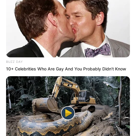
BUZZ DAY
10+ Celebrities Who Are Gay And You Probably Didn't Know