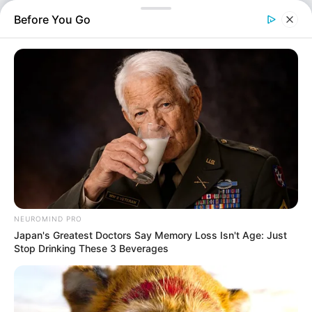
Σουηδία, την Εσθονία, τη Φινλανδία και…
Before You Go
NEUROMIND PRO
Japan's Greatest Doctors Say Memory Loss Isn't Age: Just
Stop Drinking These 3 Beverages
Πολιτική
Επιμέλεια
NT
Κατερίνα Φούκα
Δημοσίευση
30/05/2025, 20:22 · 8:22 ΜΜ