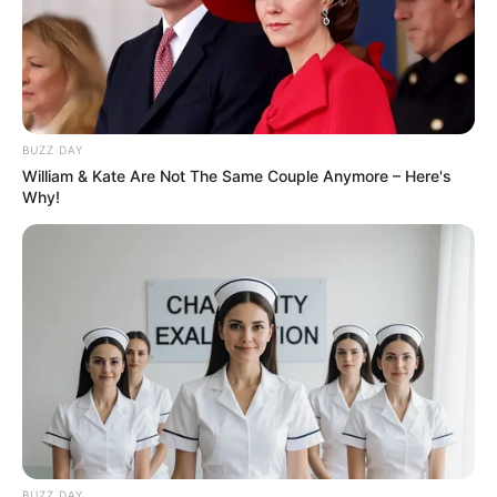
Αριστοτέλης Δαμίγος: Σε κλίμα βαθιάς
οδύνης η αποτέφρωση του συντονιστή
που έχασε τη ζωή του στη σύγκρουση
των ελικοπτέρων στην Ψάθα
Γιατί δεν υπήρχαν μικροσκοπικοί
BUZZ DAY
δεινόσαυροι; – Τι αποκαλύπτουν νέες
William & Kate Are Not The Same Couple Anymore – Here's
έρευνες
Why!
Δείτε όλες τις τελευταίες
Ειδήσεις
από την Ελλάδα και
τον Κόσμο, τη στιγμή που συμβαίνουν, στο
Newstok.gr
.
BUZZ DAY