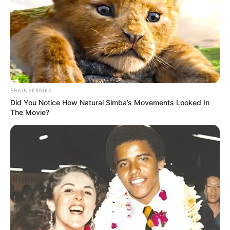
Τελευταία ενημέρωση
30/05/2025, 20:22 · 8:22 ΜΜ
Κοινοποίησε άρθρο
BRAINBERRIES
Προσθήκη το
newstok.gr
στην Google
Did You Notice How Natural Simba’s Movements Looked In
Ανακαλύψτε περισσότερα άρθρα στα αποτελέσματα
The Movie?
αναζήτησης.