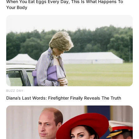
When You Eat Eggs Every Day, This Is What Happens To
χαμηλότερη ανεργία των τελευταίων 17
Your Body
ετών, και η χώρα μας έχει πλέον χαμηλότερη
ανεργία από την Σουηδία, την Εσθονία, την
Φινλανδία, την Ισπανία. Οι…
pic.twitter.com/9V3HJGJ9AN
— Niki Kerameus (@nkerameus)
May 30, 2025
Τελευταία νέα
Εθνικό Κέντρο Αιμοδοσίας: Η προσφορά
δεν έχει εποχή αλλά αποτελεί μια
BUZZ DAY
διαρκή θετική συνειδητή επιλογή
Diana’s Last Words: Firefighter Finally Reveals The Truth
Χαλκίδα: Διασώθηκε 30χρονη μετά από
πτώση από την υψηλή γέφυρα –
Μεταφέρθηκε στο νοσοκομείο