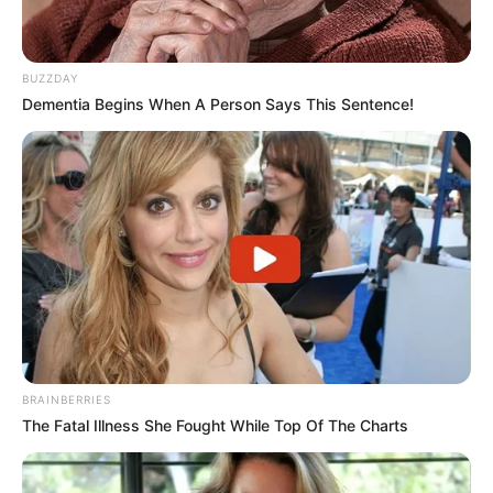
BUZZDAY
Dementia Begins When A Person Says This Sentence!
BRAINBERRIES
The Fatal Illness She Fought While Top Of The Charts