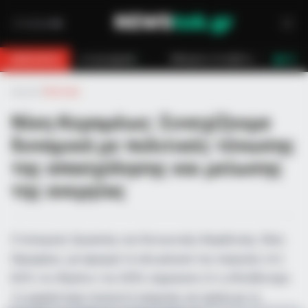
ηχανή
Κάλυμνος: Σε εξέλιξη πυρκαγιά σε χαμηλή βλάστηση στο Βαθύ
BREAKING
LIVE
Αρχική
»
Πολιτική
Νίκη Κεραμέως: Συνεχίζουμε
δυναμικά με πολιτικές τόνωσης
της απασχόλησης και μείωσης
της ανεργίας
Η υπουργός Εργασίας και Κοινωνικής Ασφάλισης, Νίκη
Κεραμέως, με αφορμή τη νέα μείωση της ανεργίας στο
8,3% τον Απρίλιο του 2025, σημειώνει ότι η Ελλάδα έχει
το χαμηλότερο ποσοστό ανεργίας σε σχέση με τη