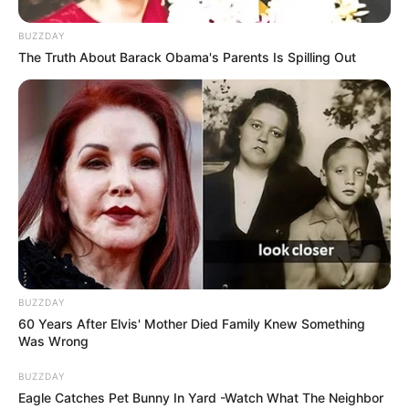
BUZZDAY
The Truth About Barack Obama's Parents Is Spilling Out
Η υπουργός Εργασίας και Κοινωνικής
Ασφάλισης,
Νίκη Κεραμέως
, με αφορμή τη νέα
BUZZDAY
μείωση της ανεργίας στο 8,3% τον Απρίλιο του
60 Years After Elvis' Mother Died Family Knew Something
Was Wrong
2025, σημειώνει ότι η Ελλάδα έχει το
BUZZDAY
χαμηλότερο ποσοστό
ανεργίας
σε σχέση με τη
Eagle Catches Pet Bunny In Yard -Watch What The Neighbor