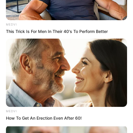
MEDVI
This Trick Is For Men In Their 40's To Perform Better
MEDVI
How To Get An Erection Even After 60!