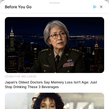
Before You Go
Ο Πληροφοριοδότης
Επιμέλεια
COGNITIVE WELLNESS
NT
Συντακτική Ομάδα
Japan's Oldest Doctors Say Memory Loss Isn't Age: Just
Δημοσίευση
Stop Drinking These 3 Beverages
28/06/2026, 11:58 · 11:58 ΠΜ
Τελευταία ενημέρωση
28/06/2026, 11:58 · 11:58 ΠΜ