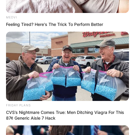
MEDVI
Feeling Tired? Here's The Trick To Perform Better
FRIDAY PLANS
CVS’s Nightmare Comes True: Men Ditching Viagra For This
87¢ Generic Aisle 7 Hack