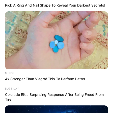
Τραγωδία στην Πάτρα: Πέθανε βρέφος
Pick A Ring And Nail Shape To Reveal Your Darkest Secrets!
οκτώ ημερών στη ΜΕΘ του «Άγιος
Ανδρέας»
Απάτη με τρακτέρ στην Εύβοια: Έκανε
φτερά προκαταβολή 2.480€
Σκιάθος: Φυλάκιση 15 μηνών στη
Βρετανίδα που μέθυσε με την 15χρονη
κόρη της και προκάλεσε επεισόδιο στο
Κέντρο Υγείας
MEDVI
4x Stronger Than Viagra! This To Perform Better
BUZZ DAY
Δείτε όλες τις τελευταίες
Ειδήσεις
από την Ελλάδα και
Colorado Elk's Surprising Response After Being Freed From
τον Κόσμο, τη στιγμή που συμβαίνουν, στο
Newstok.gr
.
Tire