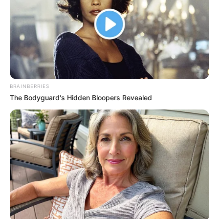
Κοινοποίησε άρθρο
Προσθήκη το
newstok.gr
στην Google
Ανακαλύψτε περισσότερα άρθρα στα αποτελέσματα
αναζήτησης.
BRAINBERRIES
The Bodyguard's Hidden Bloopers Revealed
Σε φάση πλήρους ανασύνταξης και αυστηρού