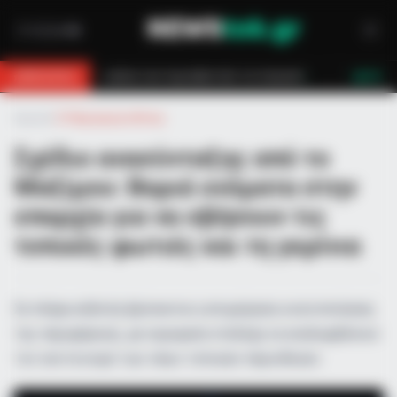
ών τον έσωσαν!
Επίδομα 150€: Πότε πληρώνεται η έκτακτη ενίσχυση γ
BREAKING
LIVE
Αρχική
»
Ο Πληροφοριοδότης
Σχέδιο ανασύνταξης από το
Μαξίμου: Βαριά ονόματα στην
επαρχία για να σβήσουν τις
τοπικές φωτιές και τη γκρίνια
Σε πλήρη εξέλιξη βρίσκεται η επιχείρηση κινητοποίησης
της περιφέρειας, με κορυφαία στελέχη να αναλαμβάνουν
τον συντονισμό των νέων τοπικών περιοδειών.