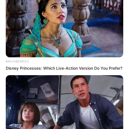
«Έχετε δικαιώματα αλλά κυρίως έχετε
υποχρεώσεις», λέγεται από το Μαξίμου. Όσο
για τους «κομμένους» από κανάλια και
ραδιόφωνα, έρχεται και νέα ανανεωμένη λίστα
που ετοιμάζεται…
BRAINBERRIES
Disney Princesses: Which Live-Action Version Do You Prefer?
Τελευταία νέα
Θεσσαλονίκη: Τι αλλάζει στις
λεωφορειακές γραμμές με τη
λειτουργία της επέκτασης του Μετρό
στην Καλαμαριά
Τραγωδία στην Πάτρα: Πέθανε βρέφος
οκτώ ημερών στη ΜΕΘ του «Άγιος