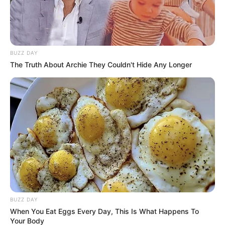
BUZZ DAY
The Truth About Archie They Couldn't Hide Any Longer
BUZZ DAY
When You Eat Eggs Every Day, This Is What Happens To
Your Body