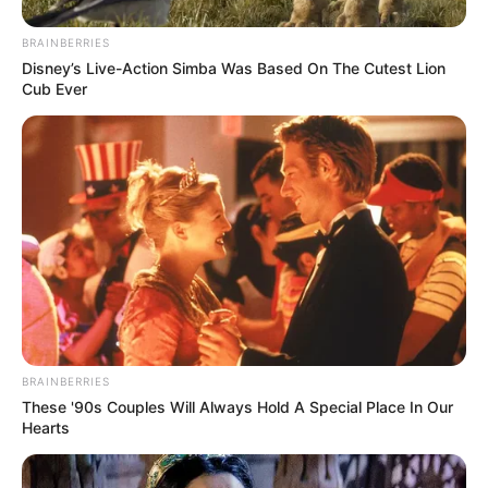
BRAINBERRIES
Disney’s Live-Action Simba Was Based On The Cutest Lion
Cub Ever
Παράπονα και γκρίνια γαλάζιων βουλευτών
έχουν φτάσει στο Μέγαρο Μαξίμου σχετικά με
την «μεροληπτική» επιλογή συγκεκριμένων
συναδέλφων τους για εισηγητές σε
νομοσχέδια ή και εμφανίσεων τους στα Μέσα.
Πάντως από «ψηλά» φαίνεται να τους βάζουν
BRAINBERRIES
φρένο και να τους διαμηνύουν ότι όλα θα
These '90s Couples Will Always Hold A Special Place In Our
γίνονται και βάσει της κοινοβουλευτικής τους
Hearts
δραστηριότητας.