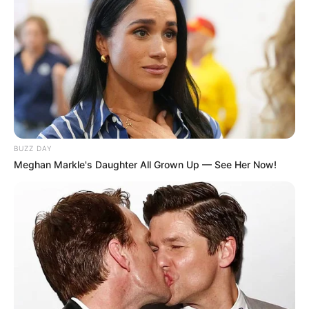
BUZZ DAY
Meghan Markle's Daughter All Grown Up — See Her Now!