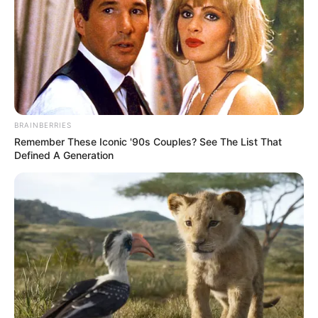
Επιμέλεια
NT
Συντακτική Ομάδα
Δημοσίευση
15/10/2025, 20:20 · 8:20 ΜΜ
Τελευταία ενημέρωση
15/10/2025, 20:20 · 8:20 ΜΜ
Κοινοποίησε άρθρο
BRAINBERRIES
Remember These Iconic '90s Couples? See The List That
Defined A Generation
Προσθήκη το
newstok.gr
στην Google
Ανακαλύψτε περισσότερα άρθρα στα αποτελέσματα
αναζήτησης.