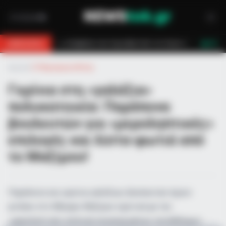
οσβεστών τον έσωσαν!
Επίδομα 150€: Πότε πληρώνεται η έκτακτη ενί
BREAKING
LIVE
Αρχική
»
Ο Πληροφοριοδότης
Γκρίνια στη «γαλάζια»
πολυκατοικία: Παράπονα
βουλευτών για «μεροληπτικές»
επιλογές και λίστα-φωτιά από
το Μαξίμου!
Παράπονα και γκρίνια γαλάζιων βουλευτών έχουν
φτάσει στο Μέγαρο Μαξίμου σχετικά με την
«μεροληπτική» επιλογή συγκεκριμένων συναδέλφων