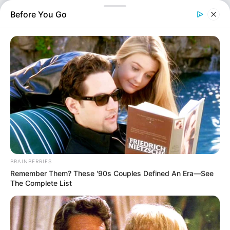
τους για εισηγητές σε νομοσχέδια ή και εμφανίσεων
Before You Go
τους στα Μέσα. Πάντως από «ψηλά» φαίνεται να τους
βάζουν φρένο και να τους διαμηνύουν…
BRAINBERRIES
Remember Them? These '90s Couples Defined An Era—See
The Complete List
Ο Πληροφοριοδότης