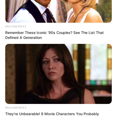
BRAINBERRIES
Remember These Iconic '90s Couples? See The List That
Defined A Generation
Ταξιτζήδες, οδοντίατροι, υδραυλικοί,
κομμωτές και άλλοι ελεύθεροι επαγγελματίες
δηλώνουν εισόδημα κάτω από 1.000 ευρώ τον
μήνα
Ένας μεγάλος αριθμός ελεύθερων
BRAINBERRIES
They're Unbearable! 9 Movie Characters You Probably
επαγγελματιών, όπως ταξιτζήδες, οδοντίατροι,