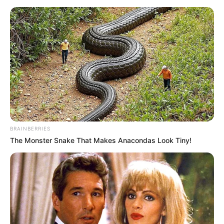
Κοινοποίησε άρθρο
Προσθήκη το
newstok.gr
στην Google
Ανακαλύψτε περισσότερα άρθρα στα αποτελέσματα
αναζήτησης.
BRAINBERRIES
The Monster Snake That Makes Anacondas Look Tiny!