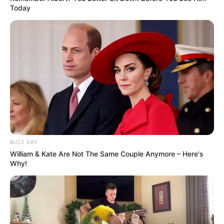
Today
BUZZ DAY
William & Kate Are Not The Same Couple Anymore – Here's
Why!