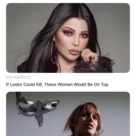
Γιατί δεν υπήρχαν μικροσκοπικοί
δεινόσαυροι; – Τι αποκαλύπτουν νέες
έρευνες
Δείτε όλες τις τελευταίες
Ειδήσεις
από την Ελλάδα και
τον Κόσμο, τη στιγμή που συμβαίνουν, στο
Newstok.gr
.
BRAINBERRIES
If Looks Could Kill, These Women Would Be On Top