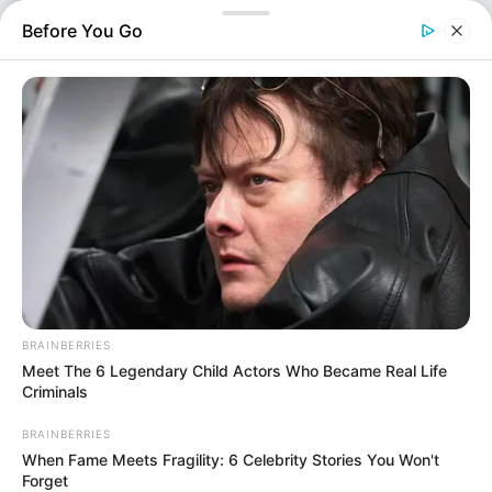
Αυτά τα χαμηλά…
Before You Go
BRAINBERRIES
Οικονομία
Meet The 6 Legendary Child Actors Who Became Real Life
Επιμέλεια
Criminals
NT
Συντακτική Ομάδα
Δημοσίευση
BRAINBERRIES
17/09/2024, 12:38 · 12:38 ΜΜ
When Fame Meets Fragility: 6 Celebrity Stories You Won't
Τελευταία ενημέρωση
Forget
17/09/2024, 12:38 · 12:38 ΜΜ