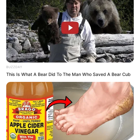
εξασφαλίζει τη ροή της απαραίτητης
ρευστότητας προς τα νοικοκυριά και τους
ασφαλισμένους που περιμένουν την
εκκαθάριση των αιτημάτων τους.
Τελευταία νέα
BUZZDAY
This Is What A Bear Did To The Man Who Saved A Bear Cub
Μάστιγα οι απάτες – Πώς οι επιτήδειοι
εξαπατούν τους πολίτες
Θλίψη στην Καστοριά: Βρήκαν νεκρή από
πυροβολισμό μια τεράστια αρκούδα 300
κιλών
Χειροπέδες σε 49χρονο φυγόδικο της