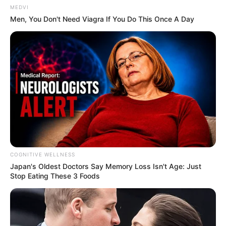
MEDVI
Men, You Don't Need Viagra If You Do This Once A Day
COGNITIVE WELLNESS
Japan's Oldest Doctors Say Me​mory Lo​ss Isn't Age: Just
Stop Eating These 3 Foods