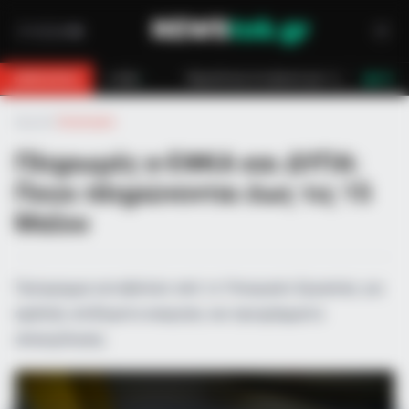
ο βουνό για 18χρονο στη Θάσο: Η κλήση στο 112 και η έγκαιρη επέμβαση τω
BREAKING
LIVE
Αρχική
»
Οικονομία
Πληρωμές e-ΕΦΚΑ και ΔΥΠΑ:
Ποιοι πληρώνονται έως τις 15
Μαΐου
Πρόγραμμα καταβολών από το Υπουργείο Εργασίας για
εφάπαξ, επιδόματα ανεργίας και προγράμματα
απασχόλησης