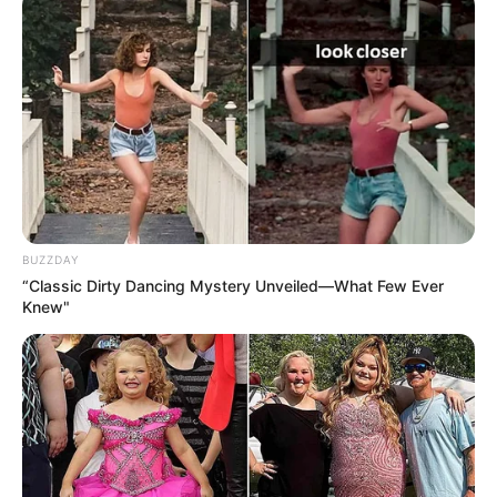
BUZZDAY
“Classic Dirty Dancing Mystery Unveiled—What Few Ever
Knew"