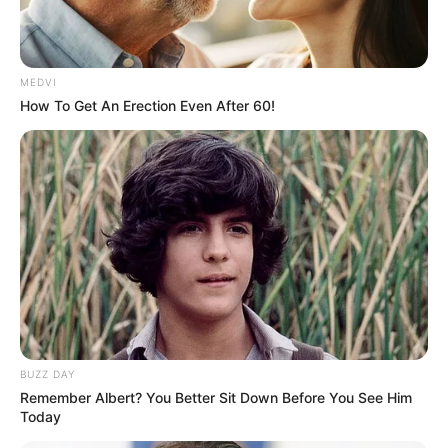
Κοινοποίησε άρθρο
MEDVI
How To Get An Erection Even After 60!
Προσθήκη το
newstok.gr
στην Google
Ανακαλύψτε περισσότερα άρθρα στα αποτελέσματα
αναζήτησης.
BUZZ DAY
Remember Albert? You Better Sit Down Before You See Him
Today