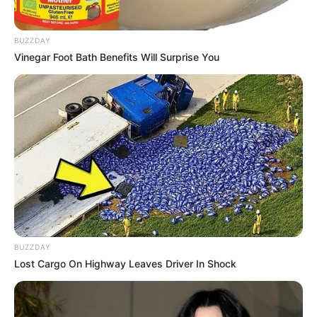
ρωσόφωνης μαφίας στην Αθήνα
BUZZDAY
Σπείρα είχε στήσει υπερσύγχρονα
Vinegar Foot Bath Benefits Will Surprise You
εργαστήρια κάνναβης στην Αττική και
πουλούσε ναρκωτικά μέχρι και στην
Πανεπιστημιούπολη
Δείτε όλες τις τελευταίες
Ειδήσεις
από την Ελλάδα και
τον Κόσμο, τη στιγμή που συμβαίνουν, στο
Newstok.gr
.
BUZZDAY
Lost Cargo On Highway Leaves Driver In Shock