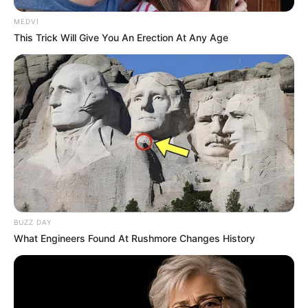
MEDVI
This Trick Will Give You An Erection At Any Age
BUZZ DAY
What Engineers Found At Rushmore Changes History