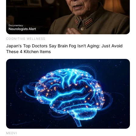
COGNITIVE WELLNESS
Japan's Top Doctors Say Bra​in Fo​g Isn't Aging: Just Avoid
These 4 Kitchen Items
MEDVI