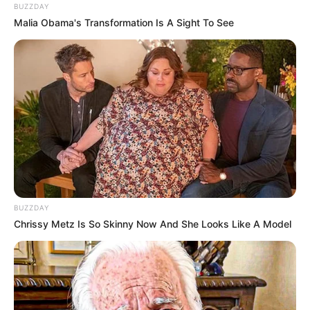
BUZZDAY
Malia Obama's Transformation Is A Sight To See
BUZZDAY
Chrissy Metz Is So Skinny Now And She Looks Like A Model