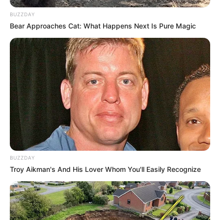
BUZZDAY
Bear Approaches Cat: What Happens Next Is Pure Magic
BUZZDAY
Troy Aikman's And His Lover Whom You'll Easily Recognize