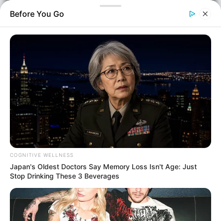
Before You Go
Οι πληρωμές από τον e-ΕΦΚΑ και τη ΔΥΠΑ
Οικονομία
COGNITIVE WELLNESS
Επιμέλεια
Japan's Oldest Doctors Say Memory Loss Isn't Age: Just
NT
Συντακτική Ομάδα
Stop Drinking These 3 Beverages
Δημοσίευση
11/05/2026, 09:16 · 9:16 ΠΜ
Τελευταία ενημέρωση
18/05/2026, 23:59 · 11:59 ΜΜ