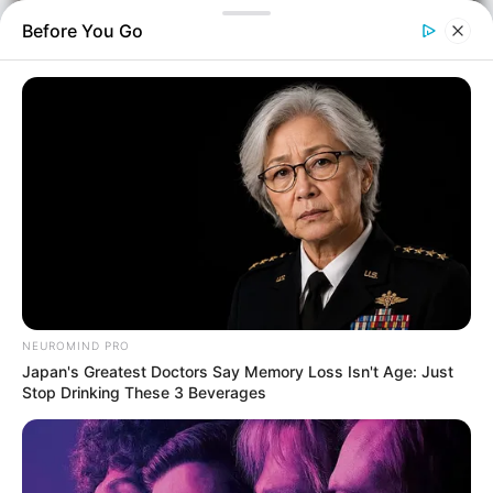
Before You Go
Οικονομία
Επιμέλεια
NT
NEUROMIND PRO
Νίκος Γεωργίου
Japan's Greatest Doctors Say Memory Loss Isn't Age: Just
Δημοσίευση
Stop Drinking These 3 Beverages
02/06/2026, 17:24 · 5:24 ΜΜ
Τελευταία ενημέρωση
26/06/2026, 07:57 · 7:57 ΠΜ