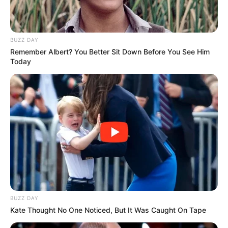
λογαριασμούς.
Η παροχή θεσπίζεται ως αφορολόγητη και
BUZZ DAY
Remember Albert? You Better Sit Down Before You See Him
ακατάσχετη. Το ποσό δεν δεσμεύεται ούτε
Today
συμψηφίζεται με βεβαιωμένα χρέη προς
τράπεζες, εφορία ή ασφαλιστικά ταμεία,
φτάνοντας ακέραιο στους πολίτες.
Τελευταία νέα
Μακάβριο εύρημα: Σορός άνδρα σε
προχωρημένη σήψη στον Λυκαβηττό
BUZZ DAY
Kate Thought No One Noticed, But It Was Caught On Tape
Θεσσαλονίκη: Τι αλλάζει στις