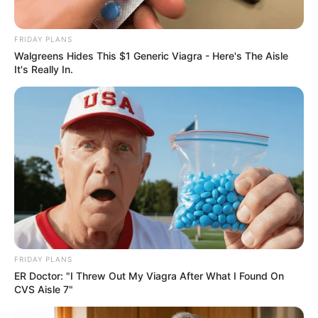
FRIDAY PLANS
Walgreens Hides This $1 Generic Viagra - Here's The Aisle
It's Really In.
FRIDAY PLANS
ER Doctor: "I Threw Out My Viagra After What I Found On
CVS Aisle 7"