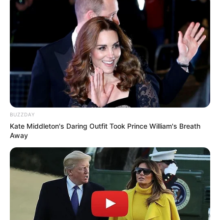
λεωφορειακές γραμμές με τη
λειτουργία της επέκτασης του Μετρό
στην Καλαμαριά
Τραγωδία στην Πάτρα: Πέθανε βρέφος
οκτώ ημερών στη ΜΕΘ του «Άγιος
Ανδρέας»
Απάτη με τρακτέρ στην Εύβοια: Έκανε
φτερά προκαταβολή 2.480€
BUZZDAY
Kate Middleton's Daring Outfit Took Prince William's Breath
Away
Δείτε όλες τις τελευταίες
Ειδήσεις
από την Ελλάδα και
τον Κόσμο, τη στιγμή που συμβαίνουν, στο
Newstok.gr
.