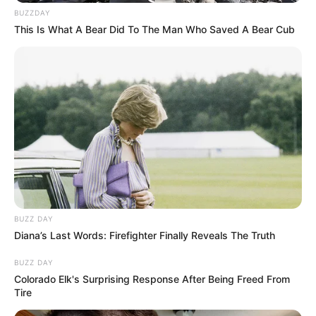
BUZZDAY
τα χρήματα θα πιστωθούν κατευθείαν στον
This Is What A Bear Did To The Man Who Saved A Bear Cub
λογαριασμό (IBAN) που έχει καταχωριστεί στο
myAADE. Σε περιπτώσεις που προστεθεί νέο
προστατευόμενο μέλος μετά την υποβολή της
δήλωσης, οι γονείς έχουν περιθώριο
ενημέρωσης του Μητρώου έως τα τέλη
Ιουλίου, με την πληρωμή να μεταφέρεται για
τον Αύγουστο.
BUZZ DAY
Για τη χορήγηση αξιολογείται το συνολικό
Diana’s Last Words: Firefighter Finally Reveals The Truth
οικογενειακό εισόδημα του φορολογικού έτους
BUZZ DAY
Colorado Elk's Surprising Response After Being Freed From
2024. Τα εισοδηματικά όρια διαμορφώνονται
Tire
ως εξής: