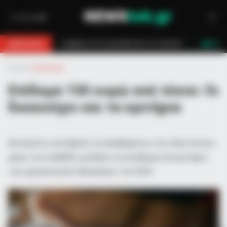
εστών τον έσωσαν!
Επίδομα 150€: Πότε πληρώνεται η έκτακτη ενίσχυ
BREAKING
LIVE
Αρχική
»
Οικονομία
Επίδομα 150 ευρώ ανά τέκνο: Οι
δικαιούχοι και τα κριτήρια
Αυτόματη η καταβολή του βοηθήματος στα τέλη Ιουνίου
μέσω του myAADE, με βάση τα εισοδηματικά κριτήρια
των φορολογικών δηλώσεων του 2024.