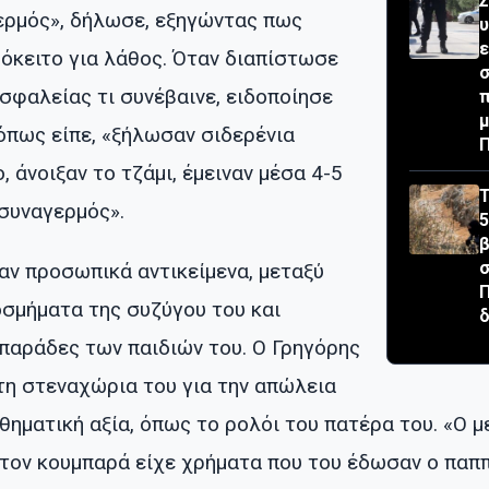
Σ
ερμός», δήλωσε, εξηγώντας πως
ε
ρόκειτο για λάθος. Όταν διαπίστωσε
σ
σφαλείας τι συνέβαινε, ειδοποίησε
μ
 όπως είπε, «ξήλωσαν σιδερένια
, άνοιξαν το τζάμι, έμειναν μέσα 4-5
Τ
συναγερμός».
5
β
σ
αν προσωπικά αντικείμενα, μεταξύ
οσμήματα της συζύγου του και
δ
παράδες των παιδιών του. Ο Γρηγόρης
η στεναχώρια του για την απώλεια
θηματική αξία, όπως το ρολόι του πατέρα του. «Ο μ
τον κουμπαρά είχε χρήματα που του έδωσαν ο παπ