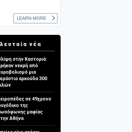
λευταία νέα
λίψη στην Καστοριά:
ρήκαν νεκρή από
υροβολισμό μια
εράστια αρκούδα 300
κιλών
ειροπέδες σε 49χρονο
υγόδικο της
ρωσόφωνης μαφίας
την Αθήνα