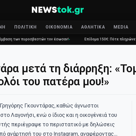
ΝΉ
ΠΟΛΙΤΙΚΉ
ΟΙΚΟΝΟΜΊΑ
ΑΘΛΗΤΙΚΆ
MEDIA
οσβεστών τον έσωσαν!
Επίδομα 150€: Πότε πληρώνεται η έκτακτη ενί
άρα μετά τη διάρρηξη: «Το
ολόι του πατέρα μου!»
 Γρηγόρης Γκουντάρας, καθώς άγνωστοι
στο Λαγονήσι, ενώ ο ίδιος και η οικογένειά του
στής περιέγραψε το περιστατικό με δηλώσεις
από ανάρτησή του στο Instagram, αναφέροντας…