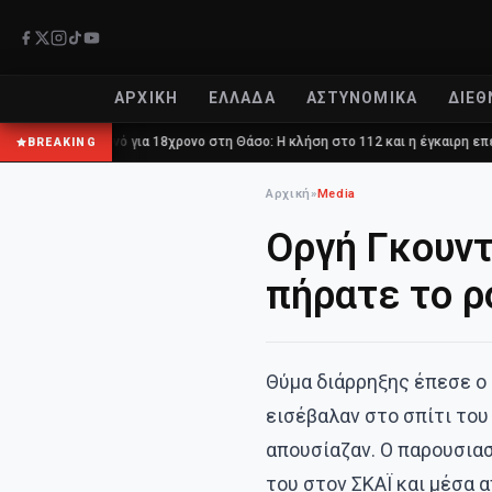
ΑΡΧΙΚΉ
ΕΛΛΆΔΑ
ΑΣΤΥΝΟΜΙΚΆ
ΔΙΕΘ
υνό για 18χρονο στη Θάσο: Η κλήση στο 112 και η έγκαιρη επέμβαση των πυρ
BREAKING
Αρχική
»
Media
Οργή Γκουντ
πήρατε το ρ
Θύμα διάρρηξης έπεσε ο
εισέβαλαν στο σπίτι του 
απουσίαζαν. Ο παρουσια
του στον ΣΚΑΪ και μέσα 