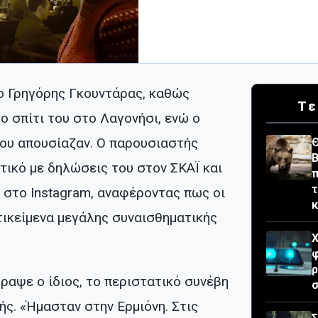
ο Γρηγόρης Γκουντάρας, καθώς
Τε
ο σπίτι του στο Λαγονήσι, ενώ ο
 του απουσίαζαν. Ο παρουσιαστής
Θ
Β
τικό με δηλώσεις του στον ΣΚΑΪ και
π
τ
 στο Instagram, αναφέροντας πως οι
ικείμενα μεγάλης συναισθηματικής
Χ
φ
ραψε ο ίδιος, το περιστατικό συνέβη
σ
ής. «Ήμασταν στην Ερμιόνη. Στις