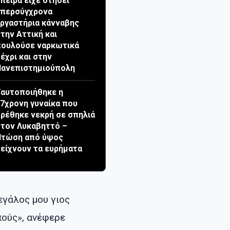
πείρα είχε στήσει
υπερσύγχρονα
ργαστήρια κάνναβης
την Αττική και
πουλούσε ναρκωτικά
έχρι και στην
Πανεπιστημιούπολη
αυτοποιήθηκε η
7χρονη γυναίκα που
ρέθηκε νεκρή σε σπηλιά
τον Λυκαβηττό –
Πτώση από ύψος
είχνουν τα ευρήματα
εγάλος μου γιος
πούς», ανέφερε