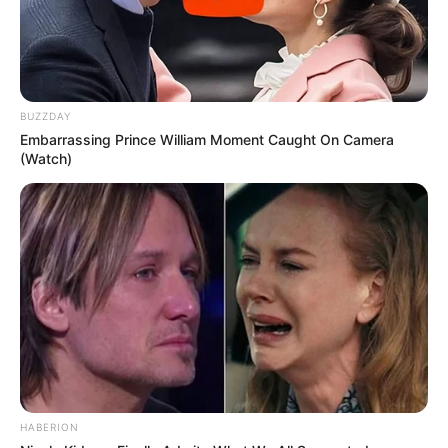
Δείτε όλες τις τελευταίες
Ειδήσεις
από την Ελλάδα και
τον Κόσμο, τη στιγμή που συμβαίνουν, στο
Newstok.gr
.
BUZZDAY
Embarrassing Prince William Moment Caught On Camera
(Watch)
HABERION