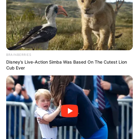
Τελευταία ενημέρωση
28/09/2025, 21:55 · 9:55 ΜΜ
Κοινοποίησε άρθρο
BRAINBERRIES
Προσθήκη το
newstok.gr
στην Google
Disney’s Live-Action Simba Was Based On The Cutest Lion
Ανακαλύψτε περισσότερα άρθρα στα αποτελέσματα
Cub Ever
αναζήτησης.