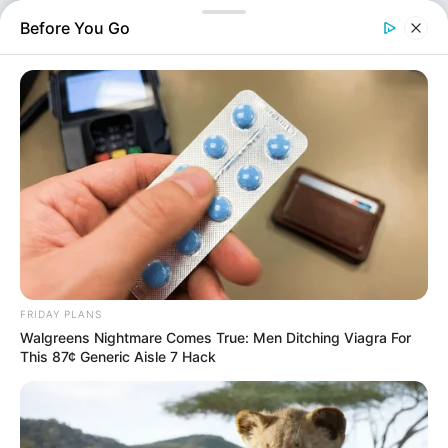
καταγγελίες, ο Μπισμπίκης φέρεται να προκάλεσε
Before You Go
ζημιές σε…
FRIDAY PLANS
Walgreens Nightmare Comes True: Men Ditching Viagra For
This 87¢ Generic Aisle 7 Hack
Media
Επιμέλεια
NT
Συντακτική Ομάδα
Δημοσίευση
28/09/2025, 21:54 · 9:54 ΜΜ