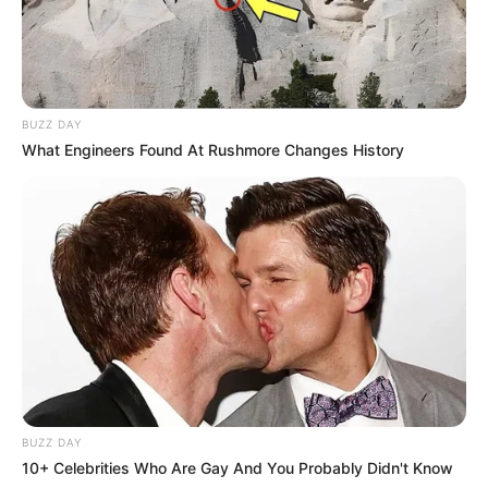
BUZZ DAY
What Engineers Found At Rushmore Changes History
BUZZ DAY
10+ Celebrities Who Are Gay And You Probably Didn't Know