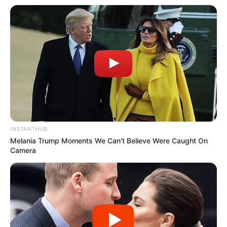
Θεσσαλονίκη: Τι αλλάζει στις
λεωφορειακές γραμμές με τη
λειτουργία της επέκτασης του Μετρό
στην Καλαμαριά
Τραγωδία στην Πάτρα: Πέθανε βρέφος
οκτώ ημερών στη ΜΕΘ του «Άγιος
Ανδρέας»
Απάτη με τρακτέρ στην Εύβοια: Έκανε
φτερά προκαταβολή 2.480€
INSTANTHUB
Melania Trump Moments We Can't Believe Were Caught On
Camera
Σκιάθος: Φυλάκιση 15 μηνών στη
Βρετανίδα που μέθυσε με την 15χρονη
κόρη της και προκάλεσε επεισόδιο στο
Κέντρο Υγείας