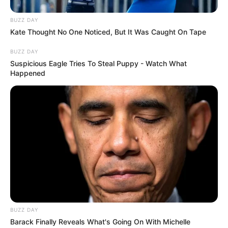
BUZZ DAY
Kate Thought No One Noticed, But It Was Caught On Tape
BUZZ DAY
Suspicious Eagle Tries To Steal Puppy - Watch What
Happened
Στην
Τροχαία Κηφισιάς
παρουσιάστηκε ο
γνωστός ηθοποιός
Βασίλης Μπισμπίκης
, ο
οποίος αναζητείτο στο πλαίσιο του
αυτοφώρου, έπειτα από τροχαίο περιστατικό
που σημειώθηκε τα ξημερώματα του Σαββάτου
BUZZ DAY
(27/09) στη
Φιλοθέη
.
Barack Finally Reveals What's Going On With Michelle