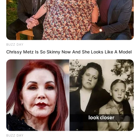
BUZZ DAY
Chrissy Metz Is So Skinny Now And She Looks Like A Model
BUZZ DAY