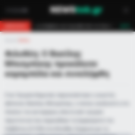
ροσβεστών τον έσωσαν!
Επίδομα 150€: Πότε πληρώνεται η έκτακτη ενί
BREAKING
LIVE
Αρχική
»
Media
Φιλοθέη: Ο Βασίλης
Μπισμπίκης προκάλεσε
καραμπόλα και συνελήφθη
Στην Τροχαία Κηφισιάς παρουσιάστηκε ο γνωστός
ηθοποιός Βασίλης Μπισμπίκης, ο οποίος αναζητείτο στο
πλαίσιο του αυτοφώρου, έπειτα από τροχαίο
περιστατικό που σημειώθηκε τα ξημερώματα του
Σαββάτου (27/09) στη Φιλοθέη. Σύμφωνα με τις