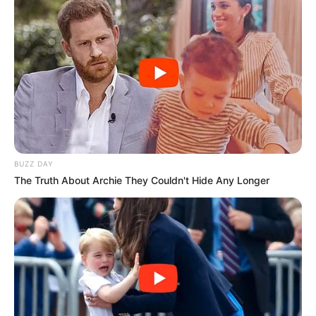
BUZZ DAY
The Truth About Archie They Couldn't Hide Any Longer