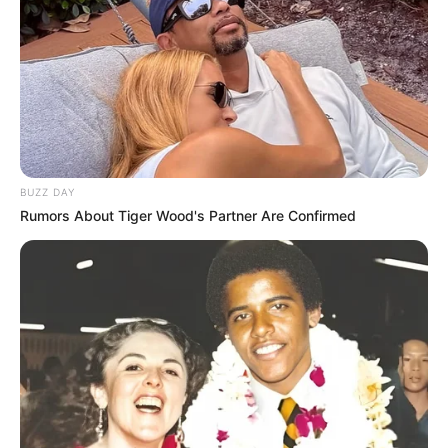
(rescue sheets) για κάθε μοντέλο οχήματος,
υποδεικνύοντας την ακριβή θέση των
μπαταριών, των καλωδίων υψηλής τάσης και
των σημείων ασφαλούς απομόνωσης του
ηλεκτρικού συστήματος. Χάρη στις ακριβείς
BUZZ DAY
οδηγίες της εφαρμογής, η ομάδα
Rumors About Tiger Wood's Partner Are Confirmed
πραγματοποίησε με απόλυτη ασφάλεια την
απομόνωση των μπαταριών, εξαλείφοντας κάθε
κίνδυνο για τους επιβαίνοντες και το
προσωπικό έκτακτης ανάγκης.
Τελευταία νέα