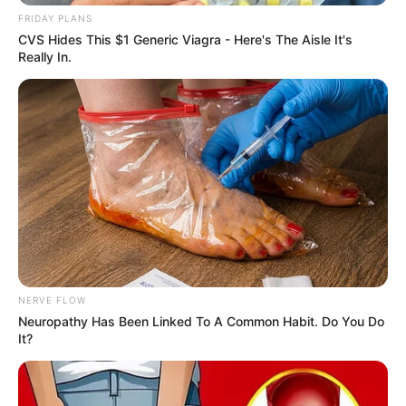
FRIDAY PLANS
CVS Hides This $1 Generic Viagra - Here's The Aisle It's
Really In.
Ένα τροχαίο ατύχημα που σημειώθηκε το βράδυ
της Παρασκευής, 30 Ιουνίου, στη συμβολή των
οδών Παπιδάκη και Λεωφόρου Θησέως στην
NERVE FLOW
Εκάλη, κινητοποίησε άμεσα τις δυνάμεις της
Neuropathy Has Been Linked To A Common Habit. Do You Do
It?
Πυροσβεστικής, της Ελληνικής Αστυνομίας και
εθελοντικής ομάδας διάσωσης.