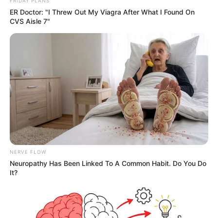
FRIDAY PLANS
ER Doctor: "I Threw Out My Viagra After What I Found On
CVS Aisle 7"
NERVE FLOW
Neuropathy Has Been Linked To A Common Habit. Do You Do
It?