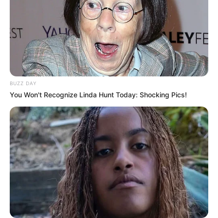
Δείτε όλες τις τελευταίες
Ειδήσεις
από την Ελλάδα και
τον Κόσμο, τη στιγμή που συμβαίνουν, στο
Newstok.gr
.
BUZZ DAY
You Won't Recognize Linda Hunt Today: Shocking Pics!