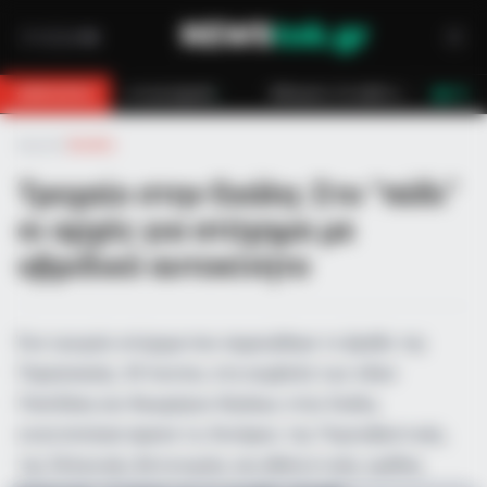
ηχανή
Κάλυμνος: Σε εξέλιξη πυρκαγιά σε χαμηλή βλάστηση στο Βαθύ
BREAKING
LIVE
Αρχική
»
Ελλάδα
Τροχαίο στην Εκάλη: Στο “πόδι”
οι αρχές για ατύχημα με
υβριδικό αυτοκίνητο
Ένα τροχαίο ατύχημα που σημειώθηκε το βράδυ της
Παρασκευής, 30 Ιουνίου, στη συμβολή των οδών
Παπιδάκη και Λεωφόρου Θησέως στην Εκάλη,
κινητοποίησε άμεσα τις δυνάμεις της Πυροσβεστικής,
της Ελληνικής Αστυνομίας και εθελοντικής ομάδας