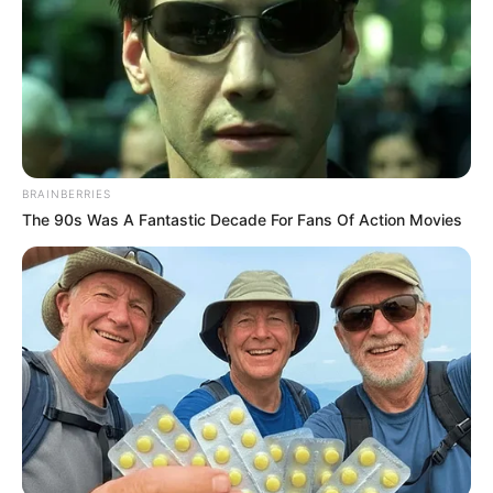
Κοινοποίησε άρθρο
Προσθήκη το
newstok.gr
στην Google
BRAINBERRIES
Ανακαλύψτε περισσότερα άρθρα στα αποτελέσματα
αναζήτησης.
The 90s Was A Fantastic Decade For Fans Of Action Movies