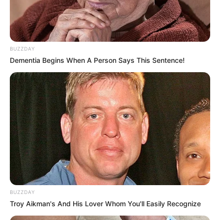
BUZZDAY
Dementia Begins When A Person Says This Sentence!
BUZZDAY
Troy Aikman's And His Lover Whom You'll Easily Recognize