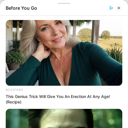
διάσωσης. Η κλήση για το συμβάν ελήφθη…
Before You Go
BOOSTARO
Ελλάδα
This Genius Trick Will Give You An Erection At Any Age!
Επιμέλεια
NT
Συντακτική Ομάδα
(Recipe)
Δημοσίευση
01/07/2025, 10:09 · 10:09 ΠΜ
Τελευταία ενημέρωση
01/07/2025, 10:09 · 10:09 ΠΜ