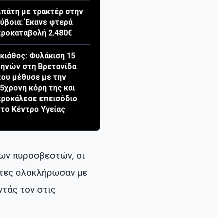
πάτη με τρακτέρ στην
ύβοια: Έκανε φτερά
ροκαταβολή 2.480€
κιάθος: Φυλάκιση 15
ηνών στη Βρετανίδα
ου μέθυσε με την
5χρονη κόρη της και
ροκάλεσε επεισόδιο
το Κέντρο Υγείας
ων πυροσβεστών, οι
στες ολοκλήρωσαν με
ντάς τον στις