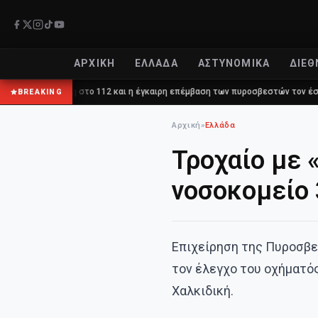
ΑΡΧΙΚΉ
ΕΛΛΆΔΑ
ΑΣΤΥΝΟΜΙΚΆ
ΔΙΕΘ
κλήση στο 112 και η έγκαιρη επέμβαση των πυροσβεστών τον έσωσαν!
BREAKING
Αρχική
»
Ελλάδα
Τροχαίο με 
νοσοκομείο
Επιχείρηση της Πυροσβεσ
τον έλεγχο του οχήματός
Χαλκιδική.