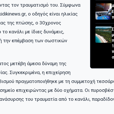
ντας τον τραυματισμό του. Σύμφωνα
Α
Ε
idikinews.gr, ο οδηγός είναι ηλικίας
π
ίας της πτώσης, ο 30χρονος
Σ
 το κανάλι με ίδιες δυνάμεις,
μ
ή την επέμβαση των σωστικών
π
1
π
σ
ατος μετέβη άμεσα δύναμη της
ας. Συγκεκριμένα, η επιχείρηση
βισμού πραγματοποιήθηκε με τη συμμετοχή τεσσάρ
 σημείο επιχειρώντας με δύο οχήματα. Οι πυροσβέ
 ανάσυρσης του τραυματία από το κανάλι, παραδίδο