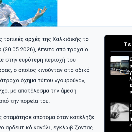
ς τοπικές αρχές της Χαλκιδικής το
Τε
(30.05.2026), έπειτα από τροχαίο
ε στην ευρύτερη περιοχή του
Θ
σ
ρας, ο οποίος κινούνταν στο οδικό
γ
λ
άτροχο όχημα τύπου «γουρούνα»,
ε
γχο, με αποτέλεσμα την άμεση
σ
από την πορεία του.
Τ
ς σταμάτησε απότομα όταν κατέληξε
«
νο αρδευτικό κανάλι, εγκλωβίζοντας