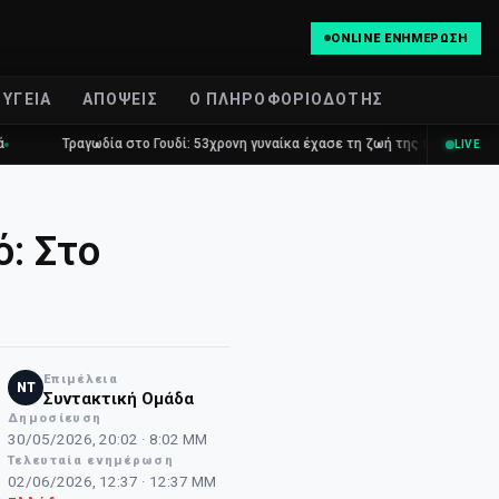
ONLINE ΕΝΗΜΈΡΩΣΗ
ΥΓΕΊΑ
ΑΠΌΨΕΙΣ
Ο ΠΛΗΡΟΦΟΡΙΟΔΌΤΗΣ
ωδία στο Γουδί: 53χρονη γυναίκα έχασε τη ζωή της πέφτοντας στο κενό από 
LIVE
ό: Στο
Επιμέλεια
NT
Συντακτική Ομάδα
Δημοσίευση
30/05/2026, 20:02 · 8:02 ΜΜ
Τελευταία ενημέρωση
02/06/2026, 12:37 · 12:37 ΜΜ