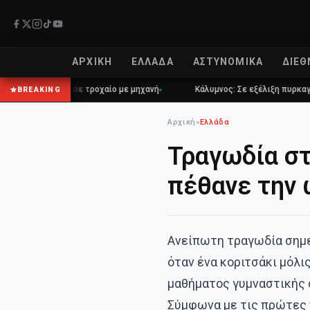
ΑΡΧΙΚΉ
ΕΛΛΆΔΑ
ΑΣΤΥΝΟΜΙΚΆ
ΔΙΕΘ
χρονος σε τροχαίο με μηχανή
Κάλυμνος: Σε εξέλιξη πυρκαγιά σε χαμ
BREAKING
Αρχική
»
Ελλάδα
Τραγωδία στ
πέθανε την 
Ανείπωτη τραγωδία σημε
όταν ένα κοριτσάκι μόλι
μαθήματος γυμναστικής 
Σύμφωνα με τις πρώτες π