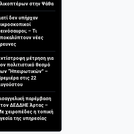
λικοπτέρων στην Ψάθα
ιατί δεν υπήρχαν
ικροσκοπικοί
εινόσαυροι; – Τι
αποκαλύπτουν νέες
ρευνες
ντίστροφη μέτρηση για
ον πολιτιστικό θεσμό
ων “Ηπειρωτικών” –
ρεμιέρα στις 22
Αυγούστου
ισαγγελική παρέμβαση
τον ΔΕΔΔΗΕ Άρτας –
ε χειροπέδες η τοπική
γεσία της υπηρεσίας