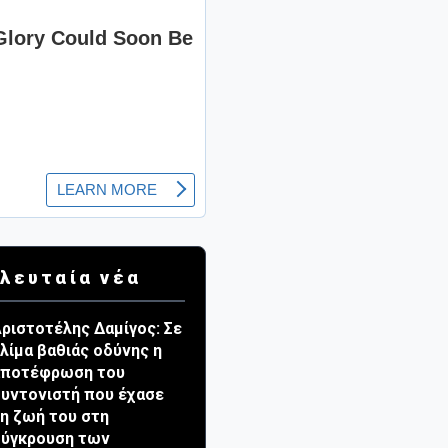
λευταία νέα
ριστοτέλης Δαμίγος: Σε
λίμα βαθιάς οδύνης η
αποτέφρωση του
υντονιστή που έχασε
η ζωή του στη
σύγκρουση των