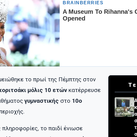
ειώθηκε το πρωί της Πέμπτης στον
Τε
κοριτσάκι μόλις 10 ετών
κατέρρευσε
μαθήματος
γυμναστικής
στο
10ο
Α
κ
περιοχής.
σ
τ
 πληροφορίες, το παιδί ένιωσε