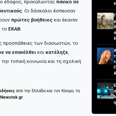
στο έδαφος, προκαλώντας
πανικό σε
ε
δευτικούς
. Οι δάσκαλοι έσπευσαν
Γ
έρουν
πρώτες βοήθειες
και έκαναν
μ
δ
ι το
ΕΚΑΒ
.
έ
ς προσπάθειες των διασωστών, το
Α
ρε να επανέλθει
και
κατέληξε
,
τ
ς
την τοπική κοινωνία και τη σχολική
τ
Π
Ε
ιδήσεις
από την Ελλάδα και τον Κόσμο, τη
σ
Μ
ο
Newstok.gr
.
η