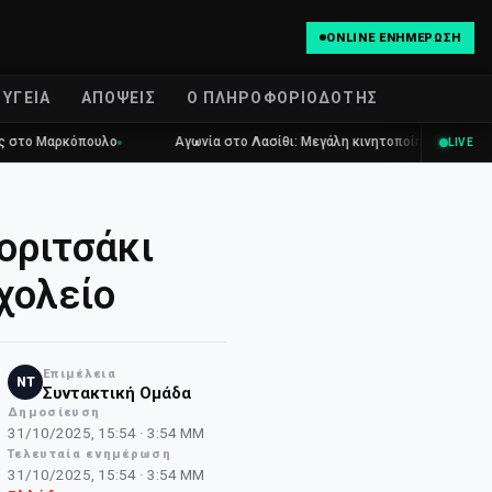
ONLINE ΕΝΗΜΈΡΩΣΗ
ΥΓΕΊΑ
ΑΠΌΨΕΙΣ
Ο ΠΛΗΡΟΦΟΡΙΟΔΌΤΗΣ
κόπουλο
Αγωνία στο Λασίθι: Μεγάλη κινητοποίηση για τη φωτιά στη 
LIVE
οριτσάκι
χολείο
Επιμέλεια
NT
Συντακτική Ομάδα
Δημοσίευση
31/10/2025, 15:54 · 3:54 ΜΜ
Τελευταία ενημέρωση
31/10/2025, 15:54 · 3:54 ΜΜ