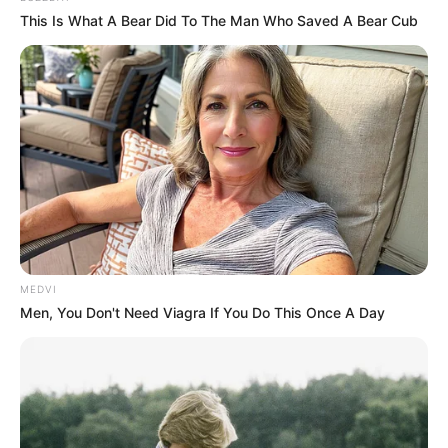
This Is What A Bear Did To The Man Who Saved A Bear Cub
MEDVI
Men, You Don't Need Viagra If You Do This Once A Day