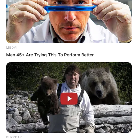
οκτώ ημερών στη ΜΕΘ του «Άγιος
Ανδρέας»
Απάτη με τρακτέρ στην Εύβοια: Έκανε
φτερά προκαταβολή 2.480€
MEDVI
Σκιάθος: Φυλάκιση 15 μηνών στη
Men 45+ Are Trying This To Perform Better
Βρετανίδα που μέθυσε με την 15χρονη
κόρη της και προκάλεσε επεισόδιο στο
Κέντρο Υγείας
Δείτε όλες τις τελευταίες
Ειδήσεις
από την Ελλάδα και
τον Κόσμο, τη στιγμή που συμβαίνουν, στο
Newstok.gr
.
BUZZDAY