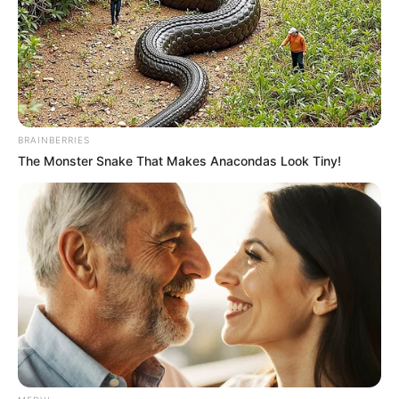
Δημοσίευση
15/10/2025, 18:15 · 6:15 ΜΜ
Τελευταία ενημέρωση
15/10/2025, 18:15 · 6:15 ΜΜ
Κοινοποίησε άρθρο
BRAINBERRIES
The Monster Snake That Makes Anacondas Look Tiny!
Προσθήκη το
newstok.gr
στην Google
Ανακαλύψτε περισσότερα άρθρα στα αποτελέσματα
αναζήτησης.