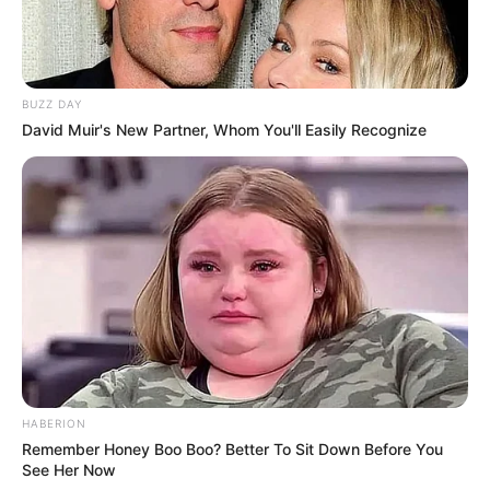
BUZZ DAY
David Muir's New Partner, Whom You'll Easily Recognize
HABERION
Remember Honey Boo Boo? Better To Sit Down Before You
See Her Now