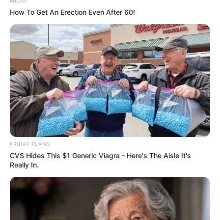
MEDVI
How To Get An Erection Even After 60!
FRIDAY PLANS
CVS Hides This $1 Generic Viagra - Here's The Aisle It's
Το
Μονομελές Πλημμελειοδικείο Λάρισας
Really In.
αποφάσισε τη
διακοπή της δίκης
που αφορά
τη
διαχείριση του βιντεοληπτικού υλικού
από
το
σιδηροδρομικό δυστύχημα στα Τέμπη
,