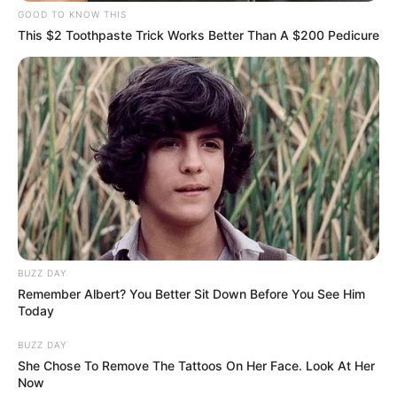
GOOD TO KNOW THIS
This $2 Toothpaste Trick Works Better Than A $200 Pedicure
BUZZ DAY
Remember Albert? You Better Sit Down Before You See Him
Today
BUZZ DAY
She Chose To Remove The Tattoos On Her Face. Look At Her
Now