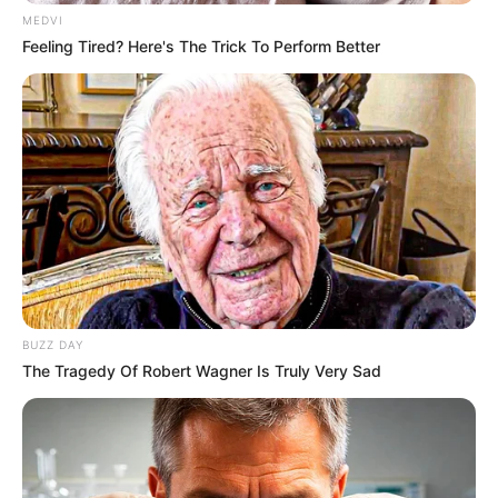
MEDVI
δίκης
και όχι η αναβολή της.
Feeling Tired? Here's The Trick To Perform Better
Αξίζει να σημειωθεί ότι το δικαστήριο
διέταξε
την υποχρεωτική παρουσία των
κατηγορουμένων
στην επόμενη δικάσιμο στις
30 Οκτωβρίου
.
Τελευταία νέα
BUZZ DAY
Θεσσαλονίκη: Τι αλλάζει στις
The Tragedy Of Robert Wagner Is Truly Very Sad
λεωφορειακές γραμμές με τη
λειτουργία της επέκτασης του Μετρό
στην Καλαμαριά
Τραγωδία στην Πάτρα: Πέθανε βρέφος