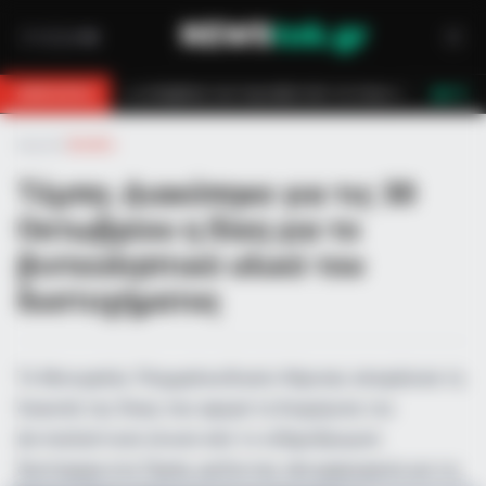
σβεστών τον έσωσαν!
Επίδομα 150€: Πότε πληρώνεται η έκτακτη ενίσχ
BREAKING
LIVE
Αρχική
»
Ελλάδα
Τέμπη: Διακόπηκε για τις 30
Οκτωβρίου η δίκη για το
βιντεοληπτικό υλικό του
δυστυχήματος
Το Μονομελές Πλημμελειοδικείο Λάρισας αποφάσισε τη
διακοπή της δίκης που αφορά τη διαχείριση του
βιντεοληπτικού υλικού από το σιδηροδρομικό
δυστύχημα στα Τέμπη, ορίζοντας νέα ημερομηνία για τις