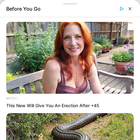
30 Οκτωβρίου. Σύμφωνα με το Larissanet, οι
Before You Go
κατηγορούμενοι —ο πρώην διευθύνων σύμβουλος του…
MEDVI
This New Will Give You An Erection After +45
Ελλάδα
Επιμέλεια
NT
Συντακτική Ομάδα