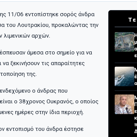
ης 11/06 εντοπίστηκε σορός άνδρα
Τε
σα του Λουτρακίου, προκαλώντας την
ν λιμενικών αρχών.
Η
μ
α
 έσπευσαν άμεσα στο σημείο για να
ε
 να ξεκινήσουν τις απαραίτητες
Μ
υτοποίηση της.
έ
 ενδεχόμενο ο άνδρας που
Μ
είναι ο 38χρονος Ουκρανός, ο οποίος
Π
ε
μενες ημέρες στην ίδια περιοχή.
κ
π
τον εντοπισμό του άνδρα έστησε
Δ