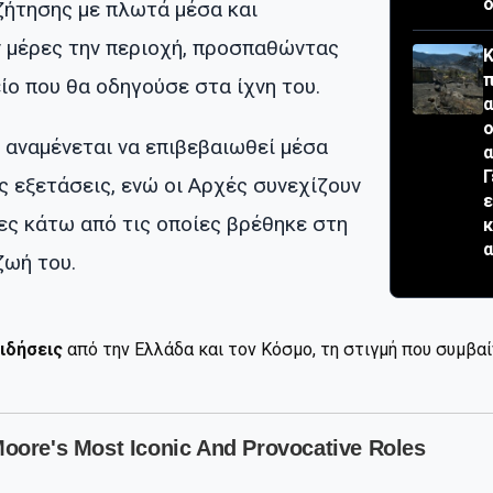
ο
ζήτησης με πλωτά μέσα και
 μέρες την περιοχή, προσπαθώντας
Κ
π
ίο που θα οδηγούσε στα ίχνη του.
α
ο
 αναμένεται να επιβεβαιωθεί μέσα
α
Γ
ς εξετάσεις, ενώ οι Αρχές συνεχίζουν
ε
ες κάτω από τις οποίες βρέθηκε στη
κ
α
ζωή του.
ιδήσεις
από την Ελλάδα και τον Κόσμο, τη στιγμή που συμβα