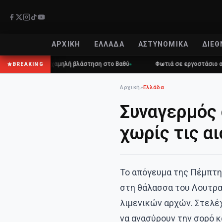
ΑΡΧΙΚΉ
ΕΛΛΆΔΑ
ΑΣΤΥΝΟΜΙΚΆ
ΔΙΕΘ
ρκαγιά σε χαμηλή βλάστηση στο Βαθύ
Φωτιά σε εργοστάσιο ανακύκλ
BREAKING
Αρχική
»
Ελλάδα
Συναγερμός 
χωρίς τις α
Το απόγευμα της Πέμπτη
στη θάλασσα του Λουτρα
λιμενικών αρχών. Στελέχ
να ανασύρουν την σορό κ