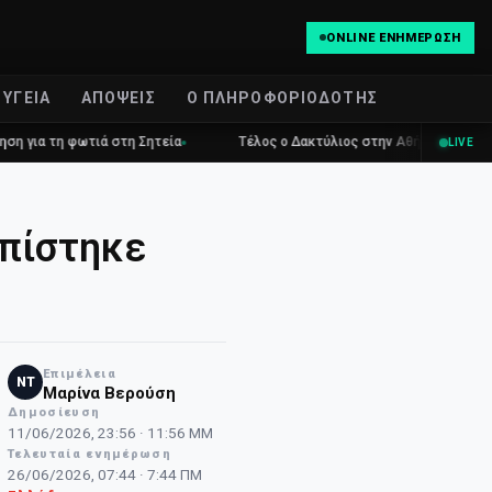
ONLINE ΕΝΗΜΈΡΩΣΗ
ΥΓΕΊΑ
ΑΠΌΨΕΙΣ
Ο ΠΛΗΡΟΦΟΡΙΟΔΌΤΗΣ
τη φωτιά στη Σητεία
Τέλος ο Δακτύλιος στην Αθήνα: Ελεύθερη η κυκ
LIVE
οπίστηκε
Επιμέλεια
NT
Μαρίνα Βερούση
Δημοσίευση
11/06/2026, 23:56 · 11:56 ΜΜ
Τελευταία ενημέρωση
26/06/2026, 07:44 · 7:44 ΠΜ