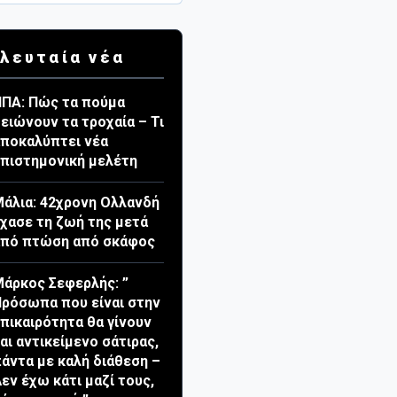
λευταία νέα
ΠΑ: Πώς τα πούμα
ειώνουν τα τροχαία – Τι
ποκαλύπτει νέα
πιστημονική μελέτη
άλια: 42χρονη Ολλανδή
χασε τη ζωή της μετά
από πτώση από σκάφος
άρκος Σεφερλής: ”
ρόσωπα που είναι στην
πικαιρότητα θα γίνουν
αι αντικείμενο σάτιρας,
άντα με καλή διάθεση –
εν έχω κάτι μαζί τους,