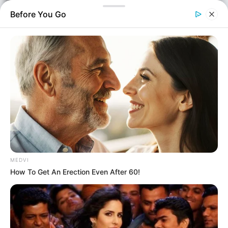
Before You Go
MEDVI
How To Get An Erection Even After 60!
Ελλάδα
Επιμέλεια
NT
Λαμπρινή Ντίμερη
Δημοσίευση
03/02/2025, 10:40 · 10:40 ΠΜ
Τελευταία ενημέρωση