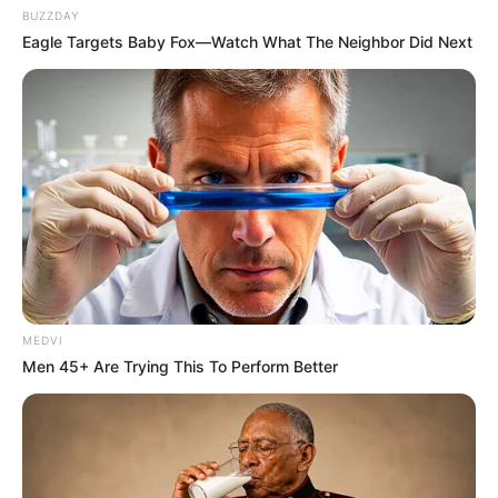
BUZZDAY
Eagle Targets Baby Fox—Watch What The Neighbor Did Next
MEDVI
Men 45+ Are Trying This To Perform Better