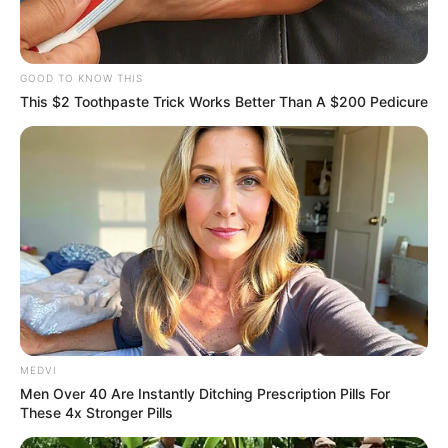
GOOD TO KNOW THIS
This $2 Toothpaste Trick Works Better Than A $200 Pedicure
MEDVI
Men Over 40 Are Instantly Ditching Prescription Pills For
These 4x Stronger Pills