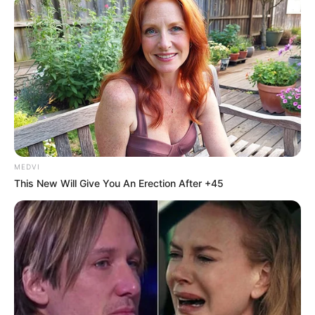
Τελευταία νέα
Μάστιγα οι απάτες – Πώς οι επιτήδειοι
εξαπατούν τους πολίτες
Θλίψη στην Καστοριά: Βρήκαν νεκρή από
πυροβολισμό μια τεράστια αρκούδα 300
κιλών
MEDVI
This New Will Give You An Erection After +45
Χειροπέδες σε 49χρονο φυγόδικο της
ρωσόφωνης μαφίας στην Αθήνα
Σπείρα είχε στήσει υπερσύγχρονα
εργαστήρια κάνναβης στην Αττική και
πουλούσε ναρκωτικά μέχρι και στην
Πανεπιστημιούπολη