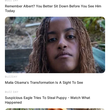
BUZZ DAY
Remember Albert? You Better Sit Down Before You See Him
Today
Σεισμός σημειώθηκε πριν λίγο ανοιχτά της
Αμοργού, ο οποίος έγινε αισθητός και στην
BUZZDAY
Malia Obama's Transformation Is A Sight To See
Αττική. Σύμφωνα με το Γεωδυναμικό Ινστιτούτο
ο σεισμός ήταν της τάξης των 4,2 Ρίχτερ με
BUZZ DAY
Suspicious Eagle Tries To Steal Puppy - Watch What
εστιακό βάθος 7,7 χλμ.
Happened