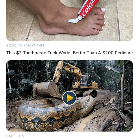
GOOD TO KNOW THIS
This $2 Toothpaste Trick Works Better Than A $200 Pedicure
HABERION