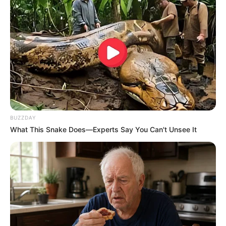
BUZZDAY
What This Snake Does—Experts Say You Can't Unsee It