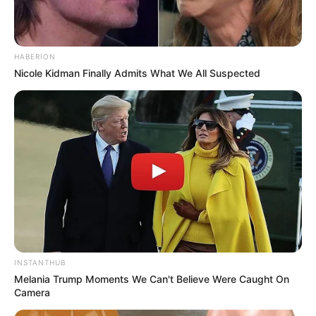
Δείτε όλες τις τελευταίες
Ειδήσεις
από την Ελλάδα και
HABERION
Nicole Kidman Finally Admits What We All Suspected
τον Κόσμο, τη στιγμή που συμβαίνουν, στο
Newstok.gr
.
INSTANTHUB
Melania Trump Moments We Can't Believe Were Caught On
Camera