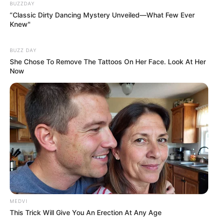
BUZZDAY
“Classic Dirty Dancing Mystery Unveiled—What Few Ever
Knew"
BUZZ DAY
She Chose To Remove The Tattoos On Her Face. Look At Her
Now
MEDVI
This Trick Will Give You An Erection At Any Age