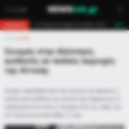
 Θάσο: Η κλήση στο 112 και η έγκαιρη επέμβαση των πυροσβεστών τον έσωσα
BREAKING
LIVE
Αρχική
»
Ελλάδα
Σεισμός στην Αλόννησο,
αισθητός σε πολλές περιοχές
της Αττικής
Σεισμός σημειώθηκε πριν λίγο ανοιχτά της Αμοργού, ο
οποίος έγινε αισθητός και στην Αττική. Σύμφωνα με το
Γεωδυναμικό Ινστιτούτο ο σεισμός ήταν της τάξης των
4,2 Ρίχτερ με εστιακό βάθος 7,7 χλμ.