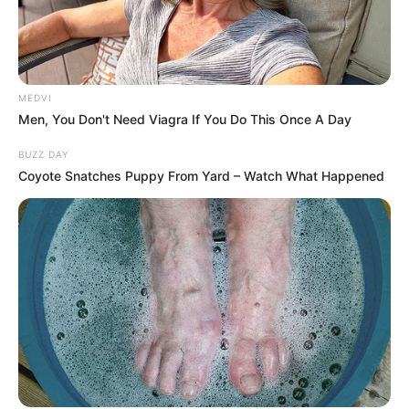
MEDVI
Men, You Don't Need Viagra If You Do This Once A Day
BUZZ DAY
Coyote Snatches Puppy From Yard – Watch What Happened