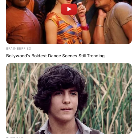
03/02/2025, 10:40 · 10:40 ΠΜ
Κοινοποίησε άρθρο
BRAINBERRIES
Bollywood’s Boldest Dance Scenes Still Trending
Προσθήκη το
newstok.gr
στην Google
Ανακαλύψτε περισσότερα άρθρα στα αποτελέσματα
αναζήτησης.