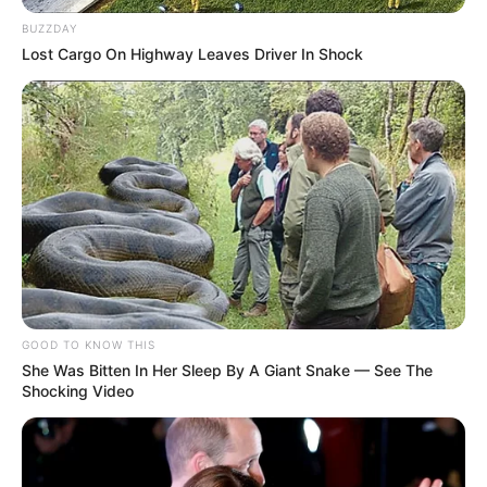
BUZZDAY
Lost Cargo On Highway Leaves Driver In Shock
GOOD TO KNOW THIS
She Was Bitten In Her Sleep By A Giant Snake — See The
Shocking Video