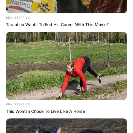
Τελευταία νέα
BRAINBERRIES
Tarantino Wants To End His Career With This Movie?
Εποχικοί Πυροσβέστες: Υπεγράφη η
απόφαση για επιπλέον υπερωρίες,
νυχτερινά και εξαιρέσιμα
Γιώργος Μασούρας: Το συγκινητικό
<<αντίο>> στον Ολυμπιακό – ” Δεν
φορούσα απλώς μια φανέλα, φορούσα
ένα όνειρο ”
Στέλιος Ράμφος: Έφυγε από τη ζωή σε
ηλικία 87 ετών – Η ζωή και η διαδρομή
του σπουδαίου συγγραφέα και
BRAINBERRIES
φιλόσοφου
This Woman Chose To Live Like A Horse
Πώς θα κινηθούν τα ΜΜΜ τον
Αύγουστο – Οι συχνότητες σε Μετρό,