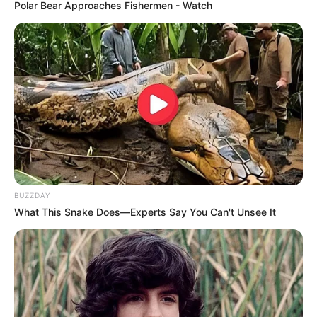
Polar Bear Approaches Fishermen - Watch
BUZZDAY
What This Snake Does—Experts Say You Can't Unsee It