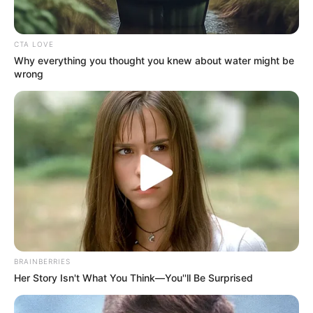
CTA LOVE
Why everything you thought you knew about water might be
wrong
Προσομοίωση της πυρόσφαιρας στα Τέμπη
μετά το Πάσχα
πρόκειται να πραγματοποιηθεί
από τον
εφέτη ανακριτή Λάρισας
, στο πλαίσιο
της συνεχιζόμενης έρευνας για το πολύνεκρο
BRAINBERRIES
σιδηροδρομικό δυστύχημα
που στοίχισε τη
Her Story Isn't What You Think—You''ll Be Surprised
ζωή σε
57 ανθρώπους
.