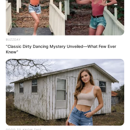
BUZZDAY
“Classic Dirty Dancing Mystery Unveiled—What Few Ever
Knew"
GOOD TO KNOW THIS