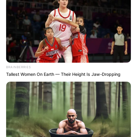
Κοινοποίησε άρθρο
Προσθήκη το
newstok.gr
στην Google
Ανακαλύψτε περισσότερα άρθρα στα αποτελέσματα
αναζήτησης.
BRAINBERRIES
Tallest Women On Earth — Their Height Is Jaw-Dropping