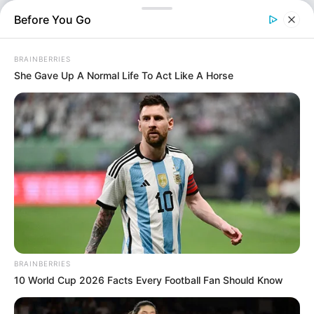
αυτή διαδικασία, που θα επικεντρωθεί…
Before You Go
BRAINBERRIES
She Gave Up A Normal Life To Act Like A Horse
Ελλάδα
Επιμέλεια
NT
Σωτήρης Μπαρσάκης
BRAINBERRIES
Δημοσίευση
10 World Cup 2026 Facts Every Football Fan Should Know
11/04/2025, 11:58 · 11:58 ΠΜ
Τελευταία ενημέρωση
11/04/2025, 11:58 · 11:58 ΠΜ