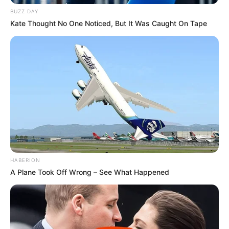
BUZZ DAY
Kate Thought No One Noticed, But It Was Caught On Tape
HABERION
A Plane Took Off Wrong – See What Happened