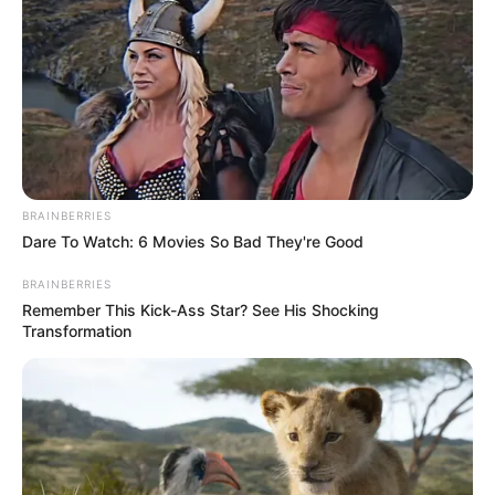
ΗΣΑΠ, Τραμ και λεωφορεία
Δείτε όλες τις τελευταίες
Ειδήσεις
από την Ελλάδα και
τον Κόσμο, τη στιγμή που συμβαίνουν, στο
Newstok.gr
.
BRAINBERRIES
Dare To Watch: 6 Movies So Bad They're Good
BRAINBERRIES
Remember This Kick-Ass Star? See His Shocking
Transformation