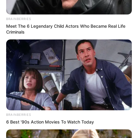
κρίσιμη κατάσταση στο Τζάνειο Νοσοκομείο,
όπου και νοσηλεύεται.
BRAINBERRIES
Meet The 6 Legendary Child Actors Who Became Real Life
Αστυνομικοί συνέλαβαν τον 58χρονο οδηγό
Criminals
στο πλαίσιο του αυτοφώρου και σχημάτισαν
δικογραφία σε βάρος του. Η Τροχαία
Καλλιθέας διενεργεί προανάκριση για να
εξακριβώσει τις ακριβείς συνθήκες του
ατυχήματος.
ΗΠΑ: Πώς τα πούμα μειώνουν τα τροχαία – Τι
αποκαλύπτει νέα επιστημονική μελέτη
BRAINBERRIES
6 Best '90s Action Movies To Watch Today
Μάλια: 42χρονη Ολλανδή έχασε τη ζωή της μετά
από πτώση από σκάφος