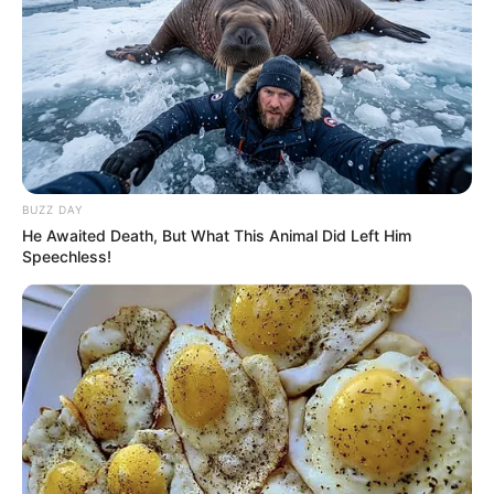
BUZZ DAY
He Awaited Death, But What This Animal Did Left Him
Speechless!