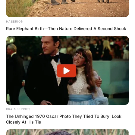
HABERION
Rare Elephant Birth—Then Nature Delivered A Second Shock
BRAINBERRIES
The Unhinged 1970 Oscar Photo They Tried To Bury: Look
Closely At His Tie