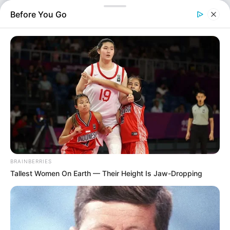
33χρονη πεζή. Το περιστατικό συνέβη περίπου στις 2 τα
Before You Go
ξημερώματα. Σύμφωνα με τις…
BRAINBERRIES
Tallest Women On Earth — Their Height Is Jaw-Dropping
Ελλάδα
Επιμέλεια
NT
Συντακτική Ομάδα
Δημοσίευση