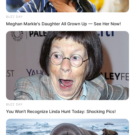
BUZZ DAY
Meghan Markle's Daughter All Grown Up — See Her Now!
BUZZ DAY
You Won't Recognize Linda Hunt Today: Shocking Pics!