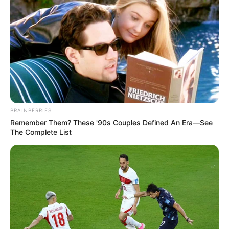
Μάρκος Σεφερλής: ” Πρόσωπα που είναι στην
επικαιρότητα θα γίνουν και αντικείμενο σάτιρας,
πάντα με καλή διάθεση – Δεν έχω κάτι μαζί τους,
ούτε εμμονή ”
Κώστας Κατσαφάδος για πυρόπληκτους: ” Μέχρι
αύριο θα έχουν ολοκληρωθεί οι αυτοψίες στο
Πόρτο Γερμενό – Το μήνυμα είναι ένα και απλό,
BRAINBERRIES
Remember Them? These '90s Couples Defined An Era—See
κανέναν δεν θα αφήσουμε αβοήθητο ”
The Complete List
Οδηγός πάρκαρε το αυτοκίνητο του μέσα στη
θάλασσα
Τελευταία νέα
ΗΠΑ: Πώς τα πούμα μειώνουν τα