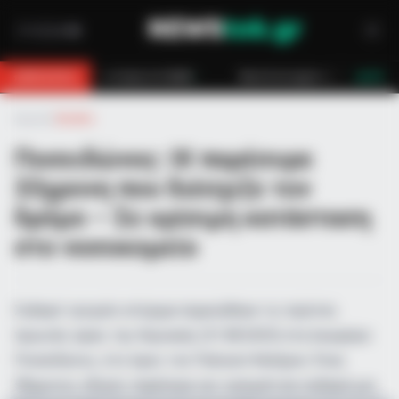
τηση στο Βαθύ
Φωτιά σε εργοστάσιο ανακύκλωσης στο Μαρκόπουλο
BREAKING
LIVE
Αρχική
»
Ελλάδα
Ποσειδώνος: ΙΧ παρέσυρε
33χρονη που διέσχιζε τον
δρόμο – Σε κρίσιμη κατάσταση
στο νοσοκομείο
Σοβαρό τροχαίο ατύχημα σημειώθηκε τις πρώτες
πρωινές ώρες της Κυριακής (31.08.2025) στη λεωφόρο
Ποσειδώνος, στο ύψος του Παλαιού Φαλήρου. Ένας
58χρονος οδηγός παρέσυρε και τραυμάτισε σοβαρά μια