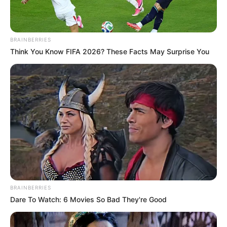
τροχαία – Τι αποκαλύπτει νέα
επιστημονική μελέτη
Μάλια: 42χρονη Ολλανδή έχασε τη ζωή
BRAINBERRIES
της μετά από πτώση από σκάφος
Think You Know FIFA 2026? These Facts May Surprise You
Μάρκος Σεφερλής: ” Πρόσωπα που είναι
στην επικαιρότητα θα γίνουν και
αντικείμενο σάτιρας, πάντα με καλή
διάθεση – Δεν έχω κάτι μαζί τους, ούτε
εμμονή ”
Κώστας Κατσαφάδος για πυρόπληκτους:
” Μέχρι αύριο θα έχουν ολοκληρωθεί οι
αυτοψίες στο Πόρτο Γερμενό – Το
μήνυμα είναι ένα και απλό, κανέναν δεν
BRAINBERRIES
θα αφήσουμε αβοήθητο ”
Dare To Watch: 6 Movies So Bad They're Good