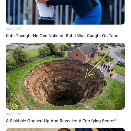
BUZZ DAY
Kate Thought No One Noticed, But It Was Caught On Tape
BUZZ DAY
A Sinkhole Opened Up And Revealed A Terrifying Secret!