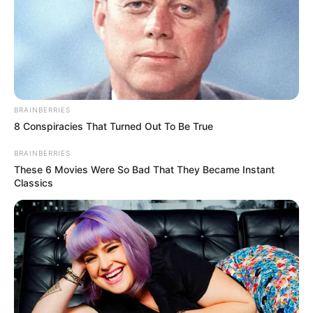
31/08/2025, 09:30 · 9:30 ΠΜ
Τελευταία ενημέρωση
31/08/2025, 09:30 · 9:30 ΠΜ
Κοινοποίησε άρθρο
BRAINBERRIES
8 Conspiracies That Turned Out To Be True
Προσθήκη το
newstok.gr
στην Google
BRAINBERRIES
These 6 Movies Were So Bad That They Became Instant
Ανακαλύψτε περισσότερα άρθρα στα αποτελέσματα
Classics
αναζήτησης.