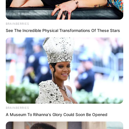
BRAINBERRIES
See The Incredible Physical Transformations Of These Stars
Σοβαρό τροχαίο ατύχημα σημειώθηκε τις
πρώτες πρωινές ώρες της Κυριακής
BRAINBERRIES
(31.08.2025) στη λεωφόρο Ποσειδώνος, στο
A Museum To Rihanna's Glory Could Soon Be Opened
ύψος του Παλαιού Φαλήρου. Ένας 58χρονος