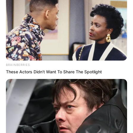
οδηγός παρέσυρε και τραυμάτισε σοβαρά μια
33χρονη πεζή.
Το περιστατικό συνέβη περίπου στις 2 τα
ξημερώματα. Σύμφωνα με τις πρώτες
πληροφορίες, ο 58χρονος οδηγός κινούνταν με
αυξημένη ταχύτητα. Την ίδια στιγμή, η 33χρονη,
BRAINBERRIES
με καταγωγή από τη Ρουμανία, επιχείρησε να
These Actors Didn't Want To Share The Spotlight
διασχίσει κάθετα τη λεωφόρο σε σημείο όπου
δεν υπήρχε διάβαση πεζών.
Η σύγκρουση ήταν σφοδρή. Άμεσα στο σημείο
έσπευσε ασθενοφόρο του ΕΚΑΒ, το οποίο
παρέλαβε τη γυναίκα και τη μετέφερε σε