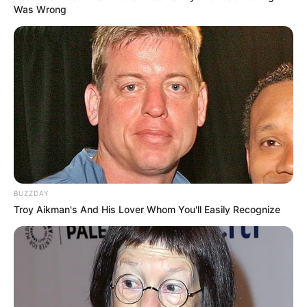
Was Wrong
BUZZDAY
Troy Aikman's And His Lover Whom You'll Easily Recognize