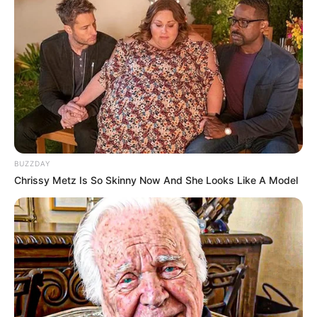
BUZZDAY
Chrissy Metz Is So Skinny Now And She Looks Like A Model