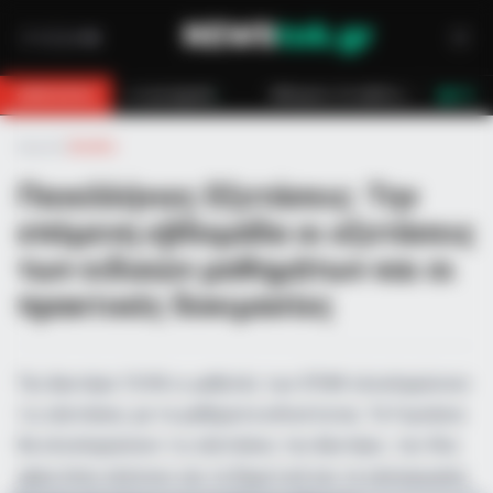
χανή
Κάλυμνος: Σε εξέλιξη πυρκαγιά σε χαμηλή βλάστηση στο Βαθύ
BREAKING
LIVE
Αρχική
»
Ελλάδα
Πανελλήνιες Εξετάσεις: Την
επόμενη εβδομάδα οι εξετάσεις
των ειδικών μαθημάτων και οι
πρακτικές δοκιμασίες
Την Δευτέρα 15/06 οι μαθητές των ΕΠΑΛ ολοκληρώνουν
τις εξετάσεις με τα μαθήματα ειδικότητας. Τα Γυμνάσια
θα ολοκληρώσουν τις εξετάσεις την Δευτέρα , την ίδια
μέρα όπου κλείνουν και τα δημοτικά και τα νηπιαγωγεία.