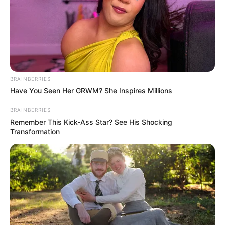
Τελευταία ενημέρωση
14/06/2026, 12:34 · 12:34 ΜΜ
Κοινοποίησε άρθρο
BRAINBERRIES
Have You Seen Her GRWM? She Inspires Millions
Προσθήκη το
newstok.gr
στην Google
Ανακαλύψτε περισσότερα άρθρα στα αποτελέσματα
BRAINBERRIES
αναζήτησης.
Remember This Kick-Ass Star? See His Shocking
Transformation