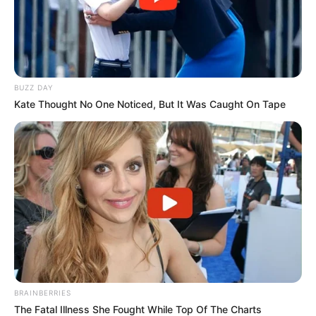
BUZZ DAY
Kate Thought No One Noticed, But It Was Caught On Tape
BRAINBERRIES
The Fatal Illness She Fought While Top Of The Charts