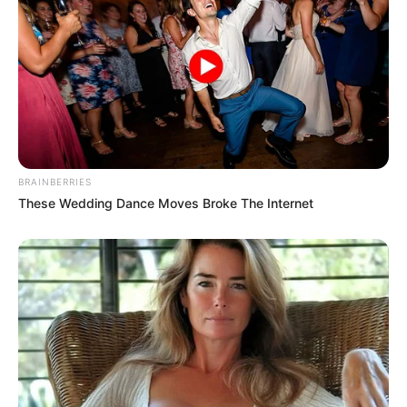
42χρονος σε τροχαίο με μηχανή
Τον εγκατέλειψαν νεκρό μέσα στο
αυτοκίνητο: Η σκληρή αλήθεια για την
τραγωδία με τον 72χρονο στα Άνω
Λιόσια
Χαλκίδα: Ξυλοδαρμός συζύγου παρά το
BRAINBERRIES
διπλό Panic Button
These Wedding Dance Moves Broke The Internet
Δείτε όλες τις τελευταίες
Ειδήσεις
από την Ελλάδα και
τον Κόσμο, τη στιγμή που συμβαίνουν, στο
Newstok.gr
.