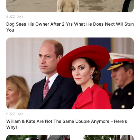
BUZZ DAY
Dog Sees His Owner After 2 Yrs What He Does Next Will Stun
You
BUZZ DAY
William & Kate Are Not The Same Couple Anymore – Here's
Why!