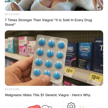
BOOSTARO
7 Times Stronger Than Viagra! "It Is Sold In Every Drug
Store!"
BOOSTARO
Walgreens Hides This $1 Generic Viagra - Here's Why