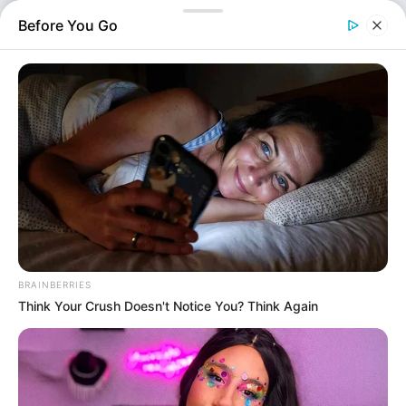
Έναρξη εξετάσεων για τα Ειδικά μαθήματα …
Before You Go
Υπουργείο Παιδείας: Η απόφαση για τις εξετάσεις στα Λύκεια
BRAINBERRIES
Think Your Crush Doesn't Notice You? Think Again
Ελλάδα
Επιμέλεια
NT
Μαρίνα Βερούση
Δημοσίευση
14/06/2026, 12:34 · 12:34 ΜΜ