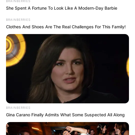
BRAINBERRIES
Οι υποψήφιοι των ΕΠΑΛ θα εξεταστούν αύριο
She Spent A Fortune To Look Like A Modern-Day Barbie
Δευτέρα 15/06 στα τελευταία μαθήματα
BRAINBERRIES
Clothes And Shoes Are The Real Challenges For This Family!
ειδικότητας. Συγκεκριμένα , θα διαγωνιστούν
στα μαθήματα : Στοιχεία Ψύξης – Κλιματισμού ,
Κινητήρες Αεροσκαφών , Στοιχεία Σχεδιασμού
Κεντρικών Θερμάνσεων.
Τελευταία νέα
Χάος στη Σκιάθο από 39χρονη:
Κατανάλωσε αλκοόλ με την ανήλικη
BRAINBERRIES
κόρη της και προκάλεσε εκτεταμένες
Gina Carano Finally Admits What Some Suspected All Along
φθορές στο Κέντρο Υγείας
Τραγωδία στη Μύκονο: Νεκρός