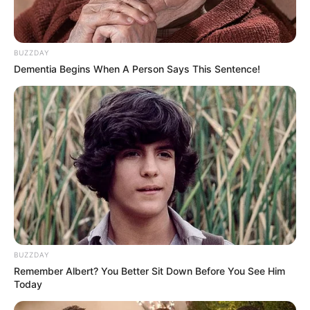
BUZZDAY
Dementia Begins When A Person Says This Sentence!
BUZZDAY
Remember Albert? You Better Sit Down Before You See Him
Today