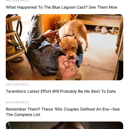
BRAINBERRIES
Από τις 16 έως τις 25 Ιουνίου έχει
What Happened To The Blue Lagoon Cast? See Them Now
προγραμματιστεί η εξέταση των ειδικών και των
μουσικών μαθημάτων.
Η επιμέλεια της στήλης γίνεται από την συντακτική ομάδα
Κοινοποίησε άρθρο
Προσθήκη το
newstok.gr
στην Google
BRAINBERRIES
Ανακαλύψτε περισσότερα άρθρα στα αποτελέσματα
Tarantino’s Latest Effort Will Probably Be His Best To Date
αναζήτησης.
BRAINBERRIES
Remember Them? These '90s Couples Defined An Era—See
The Complete List