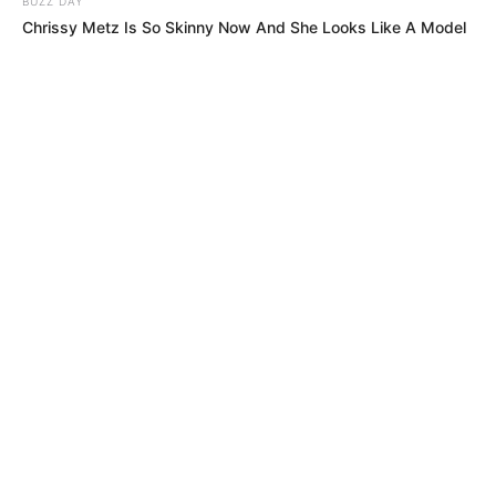
BUZZ DAY
Chrissy Metz Is So Skinny Now And She Looks Like A Model
BUZZ DAY
Coyote Snatches Puppy From Yard – Watch What Happened
NEUROMIND PRO
Japan's Oldest Doctors Say Memory Loss Isn't Age: Just
Stop Eating These 3 Foods