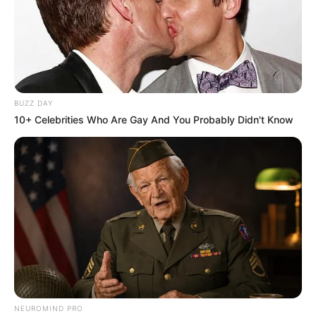
BUZZ DAY
10+ Celebrities Who Are Gay And You Probably Didn't Know
NEUROMIND PRO