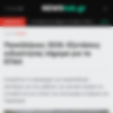
η Θάσο: Η κλήση στο 112 και η έγκαιρη επέμβαση των πυροσβεστών τον έσωσ
BREAKING
LIVE
Αρχική
»
Ελλάδα
Πανελλήνιες 2026: Εξετάσεις
ειδικότητας σήμερα για τα
ΕΠΑΛ
Συνεχίζεται το πρόγραμμα των πανελλαδικών
εξετάσεων, με τους μαθητές των γενικών λυκείων να
ετοιμάζονται για τη δική τους επιστροφή στα θρανία την
Παρασκευή.