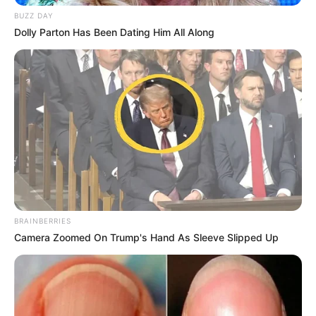
BUZZ DAY
Dolly Parton Has Been Dating Him All Along
BRAINBERRIES
Camera Zoomed On Trump's Hand As Sleeve Slipped Up