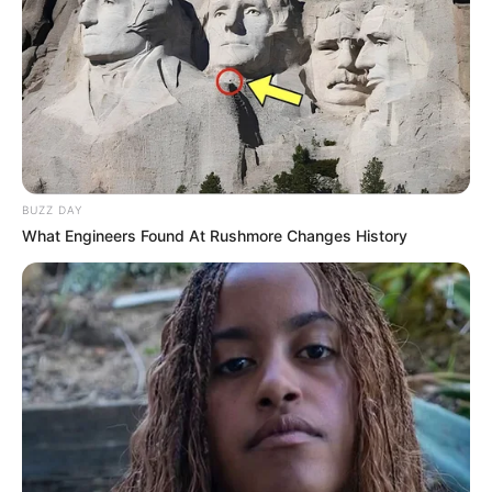
ΔΕΥΤΕΡΑ 15-6-2026: ΣΤΟΙΧΕΙΑ ΨΥΞΗΣ-
ΚΛΙΜΑΤΙΣΜΟΥ
ΔΕΥΤΕΡΑ 15-6-2026: ΚΙΝΗΤΗΡΕΣ
ΑΕΡΟΣΚΑΦΩΝ
BUZZ DAY
What Engineers Found At Rushmore Changes History
ΔΕΥΤΕΡΑ 15-6-2026: ΣΤΟΙΧΕΙΑ ΣΧΕΔΙΑΣΜΟΥ
ΚΕΝΤΡΙΚΩΝ ΘΕΡΜΑΝΣΕΩΝ
Ως ώρα έναρξης εξέτασης ορίζεται η 08:30 π.μ.
Οι υποψήφιοι πρέπει να προσέρχονται στις
αίθουσες εξέτασης μέχρι τις 08:00 π.μ. Η
διάρκεια εξέτασης κάθε μαθήματος είναι τρεις