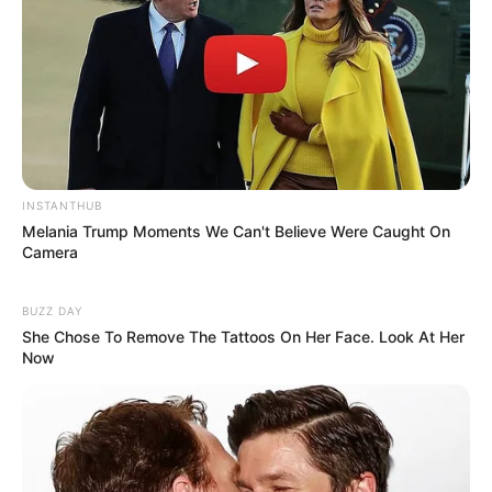
Σπείρα είχε στήσει υπερσύγχρονα
εργαστήρια κάνναβης στην Αττική και
πουλούσε ναρκωτικά μέχρι και στην
Πανεπιστημιούπολη
Δείτε όλες τις τελευταίες
Ειδήσεις
από την Ελλάδα και
INSTANTHUB
Melania Trump Moments We Can't Believe Were Caught On
τον Κόσμο, τη στιγμή που συμβαίνουν, στο
Newstok.gr
.
Camera
BUZZ DAY
She Chose To Remove The Tattoos On Her Face. Look At Her
Now