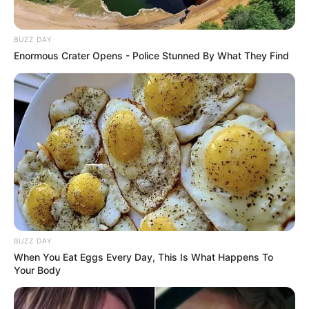
BUZZ DAY
Enormous Crater Opens - Police Stunned By What They Find
BUZZ DAY
When You Eat Eggs Every Day, This Is What Happens To
Your Body