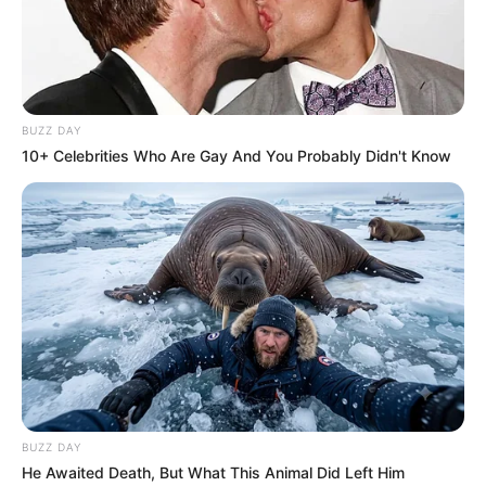
BUZZ DAY
10+ Celebrities Who Are Gay And You Probably Didn't Know
BUZZ DAY
He Awaited Death, But What This Animal Did Left Him