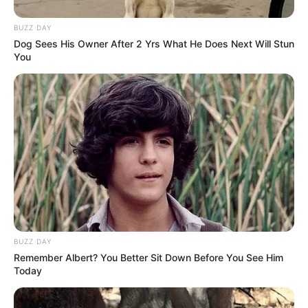
Κώστας Κατσαφάδος για πυρόπληκτους:
BUZZ DAY
” Μέχρι αύριο θα έχουν ολοκληρωθεί οι
Dog Sees His Owner After 2 Yrs What He Does Next Will Stun
αυτοψίες στο Πόρτο Γερμενό – Το
You
μήνυμα είναι ένα και απλό, κανέναν δεν
θα αφήσουμε αβοήθητο ”
Δείτε όλες τις τελευταίες
Ειδήσεις
από την Ελλάδα και
τον Κόσμο, τη στιγμή που συμβαίνουν, στο
Newstok.gr
.
BUZZ DAY
Remember Albert? You Better Sit Down Before You See Him
Today