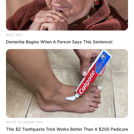
BUZZ DAY
Dementia Begins When A Person Says This Sentence!
GOOD TO KNOW THIS
This $2 Toothpaste Trick Works Better Than A $200 Pedicure