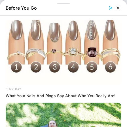
πρόκειται για…
Before You Go
BUZZ DAY
Ελλάδα
What Your Nails And Rings Say About Who You Really Are!
Επιμέλεια
NT
Συντακτική Ομάδα
Δημοσίευση
10/05/2025, 21:48 · 9:48 ΜΜ
Τελευταία ενημέρωση
10/05/2025, 21:48 · 9:48 ΜΜ