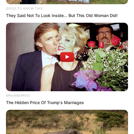
GOOD TO KNOW THIS
They Said Not To Look Inside... But This Old Woman Did!
BRAINBERRIES
The Hidden Price Of Trump's Marriages