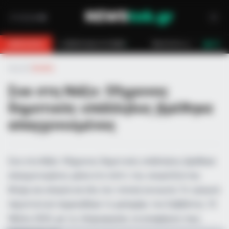
λάστηση στο Βαθύ
Φωτιά σε εργοστάσιο ανακύκλωσης στο Μαρκόπο
BREAKING
LIVE
Αρχική
»
Ελλάδα
Σοκ στη Νάξο: 59χρονος
δημοτικός υπάλληλος βρέθηκε
απαγχονισμένος
Σοκ στη Νάξο: 59χρονος δημοτικός υπάλληλος βρέθηκε
απαγχονισμένος μέσα στο σπίτι του, σκορπίζοντας
θλίψη και απορία σε όλη την τοπική κοινωνία. Το τραγικό
περιστατικό σημειώθηκε το μεσημέρι του Σαββάτου, 10
Μαΐου 2025, με τις πληροφορίες να αναφέρουν πως