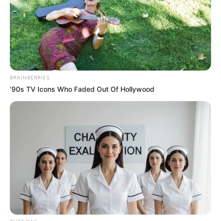
Κοινοποίησε άρθρο
BRAINBERRIES
Προσθήκη το
newstok.gr
στην Google
’90s TV Icons Who Faded Out Of Hollywood
Ανακαλύψτε περισσότερα άρθρα στα αποτελέσματα
αναζήτησης.