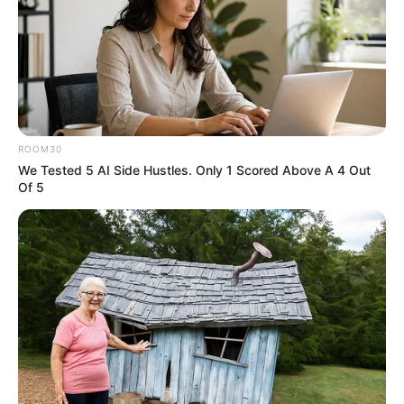
ROOM30
We Tested 5 AI Side Hustles. Only 1 Scored Above A 4 Out
Of 5